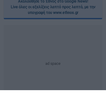
Ακολούθησε το Έθνος στο Google News!
Live όλες οι εξελίξεις λεπτό προς λεπτό, με την
υπογραφή του www.ethnos.gr