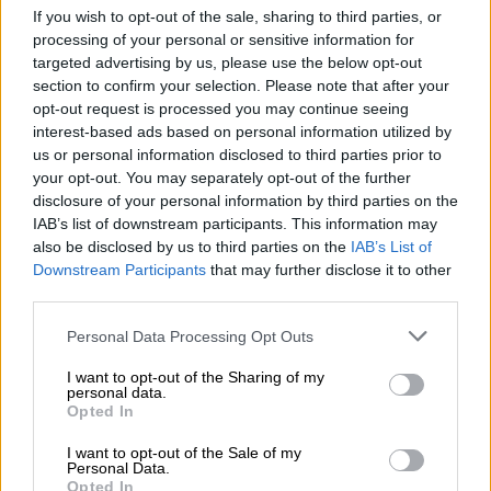
«δεν είναι νοητό κάποιος να υποστηρίζει το
If you wish to opt-out of the sale, sharing to third parties, or
processing of your personal or sensitive information for
κόμμα του και να παραμένει στον ΣΥΡΙΖΑ
targeted advertising by us, please use the below opt-out
απλώς για να μένει ο ΣΥΡΙΖΑ στο ψυγείο».
section to confirm your selection. Please note that after your
opt-out request is processed you may continue seeing
Κριτική στην ηγεσία του ΣΥΡΙΖΑ
interest-based ads based on personal information utilized by
us or personal information disclosed to third parties prior to
Ο κ. Παππάς άσκησε
κριτική και στην τωρινή
your opt-out. You may separately opt-out of the further
ηγεσία
, υποστηρίζοντας ότι η
δημοσκοπική
disclosure of your personal information by third parties on the
IAB’s list of downstream participants. This information may
εικόνα του κόμματος οφείλεται σε
also be disclosed by us to third parties on the
IAB’s List of
λανθασμένη αξιολόγηση των δεδομένων.
Downstream Participants
that may further disclose it to other
Ανέφερε χαρακτηριστικά πως η στρατηγική
third parties.
που ακολουθήθηκε «ψηφίστηκε εν κενώ» και
Please note that this website/app uses one or more Google
Personal Data Processing Opt Outs
πρέπει πλέον να επικαιροποιηθεί στη
services and may gather and store information including but
συνεδρίαση της Κεντρικής Επιτροπής στις
not limited to your visit or usage behaviour. You may click to
I want to opt-out of the Sharing of my
personal data.
11 Ιουλίου.
grant or deny consent to Google and its third-party tags to
Opted In
use your data for below specified purposes in below Google
«Θεωρώ ότι
θα πρέπει να βρεθεί μία λύση
η
consent section.
I want to opt-out of the Sale of my
Personal Data.
οποία
να αναστρέψει την παρούσα εικόνα
»,
Opted In