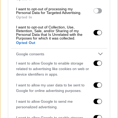
δήλωσε ο βουλευτής, ξεκαθαρίζοντας ότι το
κόμμα δεν πρόκειται να αποσυρθεί από την
I want to opt-out of processing my
Personal Data for Targeted Advertising.
πολιτική σκηνή. Παράλληλα,
κάλεσε τον
Opted In
Σωκράτη Φάμελλο να τοποθετηθεί
I want to opt-out of Collection, Use,
συλλογικά
για το πώς το κόμμα θα οδηγηθεί
Retention, Sale, and/or Sharing of my
Personal Data that Is Unrelated with the
στις επόμενες εκλογές.
Purposes for which it was collected.
Opted Out
Σχετικά με τις συμμαχίες του ΣΥΡΙΖΑ, ο κ.
Google consents
Παππάς υποστήριξε ότι υπάρχει
ανάγκη για
μια ευρεία συμπόρευση δυνάμεων
. Εξήρε την
I want to allow Google to enable storage
προσωπικότητα του Νίκου Κοτζιά,
related to advertising like cookies on web or
device identifiers in apps.
χαρακτηρίζοντάς τον «κόσμημα» της
διακυβέρνησής τους, ενώ άφησε
ανοιχτό το
I want to allow my user data to be sent to
ενδεχόμενο συνεργασίας με τη Νέα
Google for online advertising purposes.
Αριστερά
, σημειώνοντας ότι η πρόταση
I want to allow Google to send me
συνεργασίας είναι διαρκής.
personalized advertising.
Απευθυνόμενος στη βάση του κόμματος,
I want to allow Google to enable storage