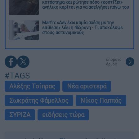
κατάστημα και ρώτησε πόσο «κοστίζει»
ανήλικο κορίτσι για να ασελγήσει πάνω του
Marfin: «Δεν έχω καμία σχέση με την
επίθεση» λέει η 46χρονη - Τι αποκάλυψε
στους αστυνομικούς
επόμενο
άρθρο
#TAGS
Αλέξης Τσίπρας
Νέα αριστερά
Σωκράτης Φάμελλος
Νίκος Παππάς
ΣΥΡΙΖΑ
ειδήσεις τώρα