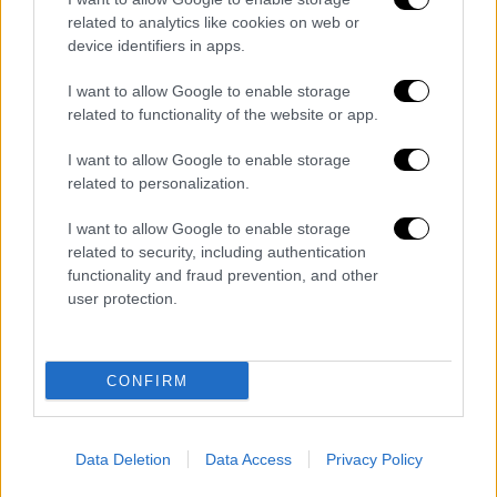
υπογράμμισε στον ευθύ λόγο: «
Δεν θέλω να
related to analytics like cookies on web or
φύγει κανείς
. Θέλω όλοι να μείνουν εδώ».
device identifiers in apps.
Η κριτική στη ΝΔ
I want to allow Google to enable storage
related to functionality of the website or app.
I want to allow Google to enable storage
related to personalization.
I want to allow Google to enable storage
related to security, including authentication
video
functionality and fraud prevention, and other
user protection.
CONFIRM
Κλείνοντας, ο κ. Παππάς δεν παρέλειψε να
απαντήσει στις αιτιάσεις της
Νέας
Data Deletion
Data Access
Privacy Policy
Δημοκρατίας
για το Ειδικό Δικαστήριο και