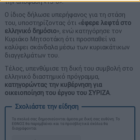
την απόφαση «13-0».
Ο ίδιος δήλωσε υπερήφανος για τη στάση
του, υποστηρίζοντας ότι «
έφερε λεφτά στο
ελληνικό δημόσιο
», ενώ κατηγόρησε τον
Κυριάκο Μητσοτάκη ότι προσπαθεί να
καλύψει σκάνδαλα μέσω των κυριακάτικων
διαγγελμάτων του.
Τέλος, υπενθύμισε τη δική του συμβολή στο
ελληνικό διαστημικό πρόγραμμα,
κατηγορώντας την κυβέρνηση για
οικειοποίηση του έργου του ΣΥΡΙΖΑ
.
Τα σχολιά σας δημοσιεύονται άμεσα με δική σας ευθύνη. Το
ΕΘΝΟΣ θα παρεμβαίνει και τα προσβλητικά σχόλια θα
διαγράφονται