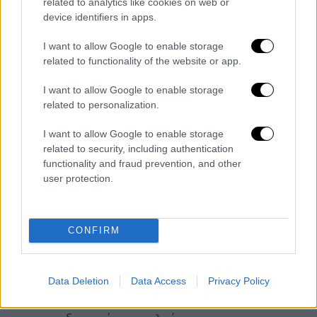
για το 2026 εκτιμώνται σε 3,6% του ΑΕΠ,
related to analytics like cookies on web or
έναντι 2,75% το 2025 και 2,74% το 2024.. Οι
device identifiers in apps.
υπόλοιπες χώρες που έχουν ήδη υπερβεί
I want to allow Google to enable storage
τον σχετικό στόχο της
Χάγης είναι η
related to functionality of the website or app.
Πολωνία, η Εσθονία, η Λετονία και η
I want to allow Google to enable storage
Λιθουανία.
related to personalization.
Ποια είναι η θέση της κυβέρνησης
I want to allow Google to enable storage
related to security, including authentication
Από την
Αθήνα
τονίζεται η ανάγκη η
Ευρώπη
functionality and fraud prevention, and other
να επενδύσει περισσότερο και
user protection.
αποτελεσματικότερα στη συλλογική της
άμυνα, να ενισχύσει την ευρωπαϊκή αμυντική
βιομηχανική βάση και να διαμορφώσει έναν
CONFIRM
ισχυρότερο ευρωπαϊκό πυλώνα εντός του
ΝΑΤΟ
. Μάλιστα σημειώνεται ότι η
Ευρωπαϊκή Ένωση
οφείλει να στηρίξει αυτή
Data Deletion
Data Access
Privacy Policy
την προσπάθεια μέσω νέων ευρωπαϊκών