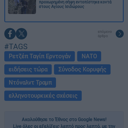
προχωρημένη σήψη εντοπίστηκε κοντά
στους Αγίους Ισιδώρους
επόμενο
άρθρο
#TAGS
Ρετζέπ Ταγίπ Ερντογάν
ΝΑΤΟ
ειδήσεις τώρα
Σύνοδος Κορυφής
Ντόναλντ Τραμπ
ελληνοτουρκικές σχέσεις
Ακολούθησε το Έθνος στο Google News!
Live όλες οι εξελίξεις λεπτό προς λεπτό, με την