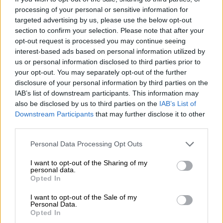
αξιολόγηση της προόδου στην υλοποίηση
processing of your personal or sensitive information for
της δέσμευσης για αμυντικές δαπάνες
targeted advertising by us, please use the below opt-out
section to confirm your selection. Please note that after your
ύψους 5% του
ΑΕΠ
ετησίως έως το 2035.
opt-out request is processed you may continue seeing
Πρόκειται για μια συγκυρία κατά την οποία η
interest-based ads based on personal information utilized by
ανάγκη για ισχυρότερη ευρωπαϊκή συμβολή
us or personal information disclosed to third parties prior to
στη συλλογική άμυνα και για δικαιότερο
your opt-out. You may separately opt-out of the further
disclosure of your personal information by third parties on the
επιμερισμό των βαρών βρίσκεται στο
IAB’s list of downstream participants. This information may
επίκεντρο της διατλαντικής συζήτησης.
also be disclosed by us to third parties on the
IAB’s List of
Downstream Participants
that may further disclose it to other
Κυβερνητικές πηγές σημειώνουν πως «η
third parties.
Ελλάδα
προσέρχεται στη
Σύνοδο
με την
Please note that this website/app uses one or more Google
αυτοπεποίθηση ενός ισχυρού και αξιόπιστου
Personal Data Processing Opt Outs
services and may gather and store information including but
συμμάχου, που όχι μόνο τηρεί διαχρονικά τις
not limited to your visit or usage behaviour. You may click to
I want to opt-out of the Sharing of my
personal data.
δεσμεύσεις του, αλλά βρίσκεται στην πρώτη
grant or deny consent to Google and its third-party tags to
Opted In
γραμμή των χωρών της Συμμαχίας που
use your data for below specified purposes in below Google
consent section.
υλοποιούν ήδη τους στόχους που
I want to opt-out of the Sale of my
Personal Data.
συμφωνήθηκαν στη
Χάγη
».
Opted In