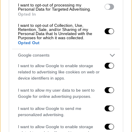
Η
συμμαχική δέσμευση
για συνολικές
I want to opt-out of processing my
Personal Data for Targeted Advertising.
δαπάνες ύψους 5% του ΑΕΠ έως το
2035
Opted In
προβλέπει 3,5% για αμιγώς στρατιωτικές
I want to opt-out of Collection, Use,
δαπάνες και 1,5% για ευρύτερες επενδύσεις
Retention, Sale, and/or Sharing of my
Personal Data that Is Unrelated with the
στην ασφάλεια και την άμυνα, όπως
Purposes for which it was collected.
υποδομές διττής χρήσης, ενίσχυση της
Opted Out
αμυντικής βιομηχανίας και δράσεις
Google consents
ανθεκτικότητας.
I want to allow Google to enable storage
Η
Ελλάδα
έχει ήδη υπερβεί τη δέσμευση
related to advertising like cookies on web or
(Defence Investment Pledge) που
device identifiers in apps.
συμφωνήθηκε το 2025 και συγκαταλέγεται
I want to allow my user data to be sent to
στην πρώτη πεντάδα των χωρών του
ΝΑΤΟ
Google for online advertising purposes.
που έχουν ήδη πετύχει τον στόχο του 3,5%
του ΑΕΠ για τις αμιγώς αμυντικές δαπάνες
I want to allow Google to send me
personalized advertising.
(και τον επιπλέον στόχο του 1,5%).
Συγκεκριμένα, οι αμιγώς αμυντικές δαπάνες
I want to allow Google to enable storage