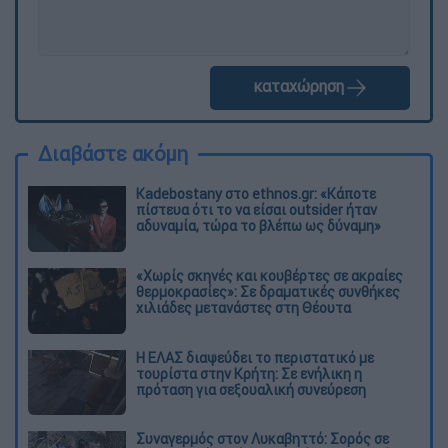
καταχώρηση
Διαβάστε ακόμη
Kadebostany στο ethnos.gr: «Κάποτε
πίστευα ότι το να είσαι outsider ήταν
αδυναμία, τώρα το βλέπω ως δύναμη»
«Χωρίς σκηνές και κουβέρτες σε ακραίες
θερμοκρασίες»: Σε δραματικές συνθήκες
χιλιάδες μετανάστες στη Θέουτα
Η ΕΛΑΣ διαψεύδει το περιστατικό με
τουρίστα στην Κρήτη: Σε ενήλικη η
πρόταση για σεξουαλική συνεύρεση
Συναγερμός στον Λυκαβηττό: Σορός σε