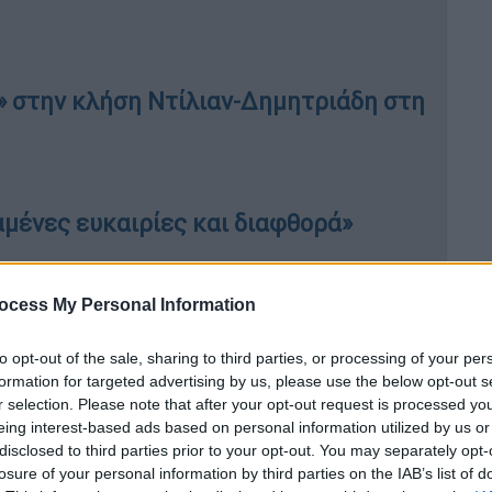
» στην κλήση Ντίλιαν-Δημητριάδη στη
χαμένες ευκαιρίες και διαφθορά»
ocess My Personal Information
την
τέταρτη θέση
με την Ελληνική Λύση να
ίας Καρυστιανού με 8,8% έναντι 7,4%
, ενώ
to opt-out of the sale, sharing to third parties, or processing of your per
formation for targeted advertising by us, please use the below opt-out s
γικής 3,1%, η Πλεύση Ελευθερίας 3%, το
r selection. Please note that after your opt-out request is processed y
ΣΥΡΙΖΑ 0,7%, η Νίκη 0,6%, η Νέα Αριστερά
eing interest-based ads based on personal information utilized by us or
.
disclosed to third parties prior to your opt-out. You may separately opt-
losure of your personal information by third parties on the IAB’s list of