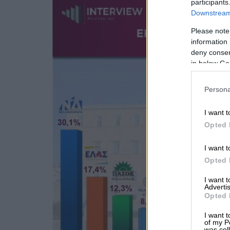
participants
Downstream 
Please note
information 
deny consent
in below Go
Persona
I want t
Opted 
I want t
Opted 
I want 
Advertis
Opted 
I want t
of my P
was col