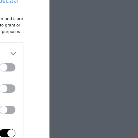
B’s List of
er and store
to grant or
ed purposes