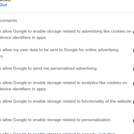
Out
consents
o allow Google to enable storage related to advertising like cookies on
evice identifiers in apps.
στην ερώτηση «αν την επόμενη Κυριακή
οιο κόμμα θα ψηφίζατε;», καθώς βρίσκεται
o allow my user data to be sent to Google for online advertising
s.
to allow Google to send me personalized advertising.
15,3%, τρίτο το ΠΑΣΟΚ με 11,1%, τέταρτη η
δα με 6,6% και έκτο το ΚΚΕ με 4,9%.
o allow Google to enable storage related to analytics like cookies on
evice identifiers in apps.
άκη
o allow Google to enable storage related to functionality of the website
ησε «αυτοδύναμη κυβέρνηση» στο ερώτημα
οκύψει μετά τις εκλογές;», την ίδια ώρα που
o allow Google to enable storage related to personalization.
σίας».
o allow Google to enable storage related to security, including