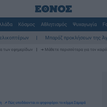
λλάδα
Κόσμος
Αθλητισμός
Ψυχαγωγία
Fo
Μπαράζ προκλήσεων της Άγκυρας στο Αιγα
δα των εφημερίδων
|
➔ Μάθετε περισσότερα για τον καιρό
η
📌 Πώς υποδέχονται οι ψηφοφόροι το κόμμα Σαμαρά