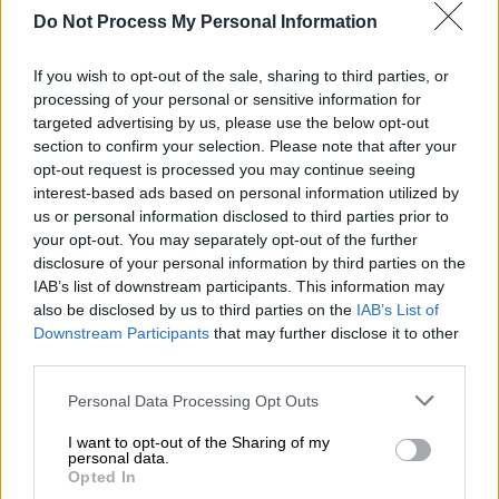
δυνατότητα προαίρεσης αυτά τα 20 να
Do Not Process My Personal Information
γίνουν 40. Ως προς τα F-16, έχει γίνει
αναβάθμιση ήδη σε 56 και το σύνολο θα είναι
If you wish to opt-out of the sale, sharing to third parties, or
83 (σε νέα τεχνολογία Viper)
.
processing of your personal or sensitive information for
targeted advertising by us, please use the below opt-out
Με ποιες θέσεις προσέρχεται στη
section to confirm your selection. Please note that after your
Σύνοδο η Ελλάδα
opt-out request is processed you may continue seeing
interest-based ads based on personal information utilized by
Κεντρικό θέμα των εργασιών της Συνόδου
us or personal information disclosed to third parties prior to
your opt-out. You may separately opt-out of the further
θα αποτελέσει η αξιολόγηση της προόδου
disclosure of your personal information by third parties on the
στην υλοποίηση της δέσμευσης για
IAB’s list of downstream participants. This information may
αμυντικές δαπάνες ύψους 5% του ΑΕΠ (3,5%
also be disclosed by us to third parties on the
IAB’s List of
για αμιγώς στρατιωτικές δαπάνες και 1,5%
Downstream Participants
that may further disclose it to other
third parties.
για ευρύτερες επενδύσεις στην ασφάλεια
και την άμυνα) ετησίως έως το 2035.
Please note that this website/app uses one or more Google
Personal Data Processing Opt Outs
services and may gather and store information including but
Κυβερνητικές πηγές σημειώνουν πως «
η
not limited to your visit or usage behaviour. You may click to
I want to opt-out of the Sharing of my
personal data.
Ελλάδα προσέρχεται στη Σύνοδο με την
grant or deny consent to Google and its third-party tags to
Opted In
use your data for below specified purposes in below Google