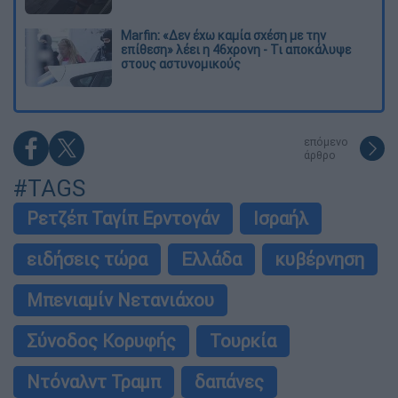
Marfin: «Δεν έχω καμία σχέση με την
επίθεση» λέει η 46χρονη - Τι αποκάλυψε
στους αστυνομικούς
επόμενο
άρθρο
#TAGS
Ρετζέπ Ταγίπ Ερντογάν
Ισραήλ
ειδήσεις τώρα
Ελλάδα
κυβέρνηση
Μπενιαμίν Νετανιάχου
Σύνοδος Κορυφής
Τουρκία
Ντόναλντ Τραμπ
δαπάνες