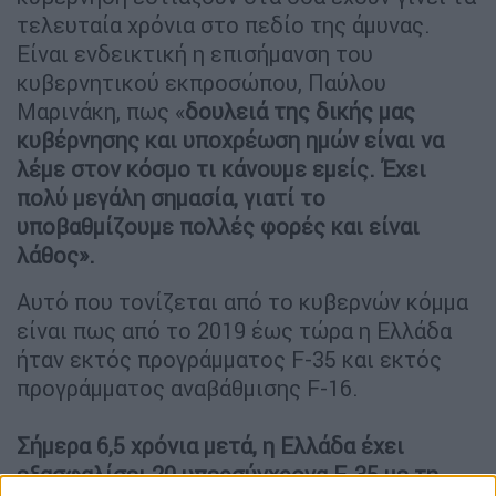
τελευταία χρόνια στο πεδίο της άμυνας.
Είναι ενδεικτική η επισήμανση του
κυβερνητικού εκπροσώπου, Παύλου
Μαρινάκη, πως «
δουλειά της δικής μας
κυβέρνησης και υποχρέωση ημών είναι να
λέμε στον κόσμο τι κάνουμε εμείς. Έχει
πολύ μεγάλη σημασία, γιατί το
υποβαθμίζουμε πολλές φορές και είναι
λάθος».
Αυτό που τονίζεται από τo κυβερνών κόμμα
είναι πως από το 2019 έως τώρα η Ελλάδα
ήταν εκτός προγράμματος F-35 και εκτός
προγράμματος αναβάθμισης F-16.
Σήμερα 6,5 χρόνια μετά, η Ελλάδα έχει
εξασφαλίσει 20 υπερσύγχρονα F-35 με τη