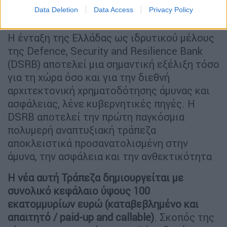
Τράπεζας για Άμυνα και Ασφάλεια η
Data Deletion
Data Access
Privacy Policy
Ελλάδα
Η ένταξη της Ελλάδας ως ιδρυτικού μέλους
της Defence, Security and Resilience Bank
(DSRB) αποτελεί μια σημαντική εξέλιξη τόσο
για τη χώρα όσο και για την διεθνή
αρχιτεκτονική χρηματοδότησης άμυνας και
ασφάλειας, λένε κυβερνητικές πηγές. Η
DSRB αποτελεί την πρώτη παγκόσμια
πολυμερή αναπτυξιακή τράπεζα
αποκλειστικά προσανατολισμένη στην
άμυνα, την ασφάλεια και την ανθεκτικότητα
Η νέα αυτή Τράπεζα δημιουργείται με
συνολικό κεφάλαιο ύψους 100
εκατομμυρίων ευρώ (καταβεβλημένο και
απαιτητό / paid-up and callable)
. Σκοπός της