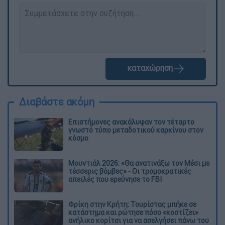
καταχώρηση
Διαβάστε ακόμη
Επιστήμονες ανακάλυψαν τον τέταρτο
γνωστό τύπο μεταδοτικού καρκίνου στον
κόσμο
Μουντιάλ 2026: «Θα ανατινάξω τον Μέσι με
τέσσερις βόμβες» - Οι τρομοκρατικές
απειλές που ερεύνησε το FBI
Φρίκη στην Κρήτη: Τουρίστας μπήκε σε
κατάστημα και ρώτησε πόσο «κοστίζει»
ανήλικο κορίτσι για να ασελγήσει πάνω του