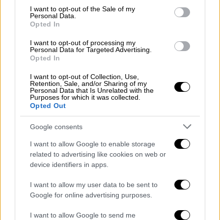
αυτοπεποίθηση ενός ισχυρού και αξιόπιστου
consent section.
I want to opt-out of the Sale of my
συμμάχου
, που όχι μόνο τηρεί διαχρονικά τις
Personal Data.
δεσμεύσεις του, αλλά βρίσκεται στην πρώτη
Opted In
γραμμή των χωρών της Συμμαχίας που
I want to opt-out of processing my
υλοποιούν ήδη τους στόχους που
Personal Data for Targeted Advertising.
Opted In
συμφωνήθηκαν στη Χάγη».
I want to opt-out of Collection, Use,
Ειδικότερα,
η Ελλάδα έχει υπερβεί τη
Retention, Sale, and/or Sharing of my
Personal Data that Is Unrelated with the
δέσμευση (Defence Investment Pledge) που
Purposes for which it was collected.
Opted Out
συμφωνήθηκε το 2025 και συγκαταλέγεται
στην πρώτη πεντάδα των χωρών του ΝΑΤΟ
Google consents
που έχουν ήδη πετύχει τον στόχο του 3,5%
I want to allow Google to enable storage
του ΑΕΠ για τις αμιγώς αμυντικές δαπάνες
related to advertising like cookies on web or
(και τον επιπλέον στόχο του 1,5%). Οι
device identifiers in apps.
υπόλοιπες χώρες που έχουν ήδη υπερβεί
τον σχετικό στόχο της Χάγης είναι η
I want to allow my user data to be sent to
Google for online advertising purposes.
Πολωνία, η Εσθονία, η Λετονία και η
Λιθουανία.
I want to allow Google to send me