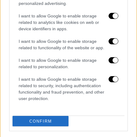
personalized advertising.
Ο πρωθυπουργός έχει επανειλημμένα
τονίσει την ανάγκη η Ευρώπη να επενδύσει
I want to allow Google to enable storage
related to analytics like cookies on web or
περισσότερο και αποτελεσματικότερα στη
device identifiers in apps.
συλλογική της άμυνα, να ενισχύσει την
ευρωπαϊκή αμυντική βιομηχανική βάση και να
I want to allow Google to enable storage
διαμορφώσει έναν ισχυρότερο ευρωπαϊκό
related to functionality of the website or app.
πυλώνα εντός του ΝΑΤΟ.
I want to allow Google to enable storage
related to personalization.
Κυβερνητικές πηγές λένε πως η θέση της
χώρας παραμένει σταθερή: μια ισχυρότερη
I want to allow Google to enable storage
αμυντικά Ευρώπη δεν λειτουργεί
related to security, including authentication
ανταγωνιστικά προς τις Ηνωμένες
functionality and fraud prevention, and other
user protection.
Πολιτείες, αλλά αποτελεί έναν ισχυρότερο
και πιο αξιόπιστο εταίρο, συμβάλλοντας
τελικά σε ένα ισχυρότερο ΝΑΤΟ.
CONFIRM
Ιδρυτικό Μέλος της Παγκόσμιας