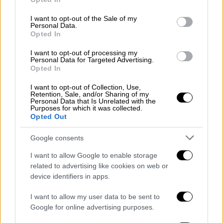
τον Νίκο Βούτση και την
Τασία
use your data for below specified purposes in below Google
Χριστοδουλοπούλου
. «Ο κ. Τσίπρας μόλις
consent section.
I want to opt-out of the Sale of my
ενημερώθηκε για το θέμα, επικοινώνησε
Personal Data.
Opted In
άμεσα με τον πρόεδρο της Βουλής και
αποφάσισαν από κοινού να σταματήσουν
I want to opt-out of processing my
Personal Data for Targeted Advertising.
άμεσα τη διαδικασία καθώς και να
Opted In
ανακληθούν άμεσα όσες αποφάσεις ήταν από
I want to opt-out of Collection, Use,
το νόμο εφικτό να ανακληθούν. Επίσης αργά
Retention, Sale, and/or Sharing of my
Personal Data that Is Unrelated with the
χθες το απόγευμα ο πρωθυπουργός
Purposes for which it was collected.
επικοινώνησε με την Τασία
Opted Out
Χριστοδουλοπούλου, η οποία του εξέφρασε
Google consents
την πρόθεση της να ζητήσει δημόσια
συγγνώμη και να μην συμμετάσχει στα
I want to allow Google to enable storage
related to advertising like cookies on web or
ψηφοδέλτια του
ΣΥΡΙΖΑ
. Ο πρωθυπουργός
device identifiers in apps.
επικρότησε την απόφασή της».
I want to allow my user data to be sent to
Τα αντίμετρα εμφανίζονται στη
Google for online advertising purposes.
συντριπτική τους πλειοψηφία