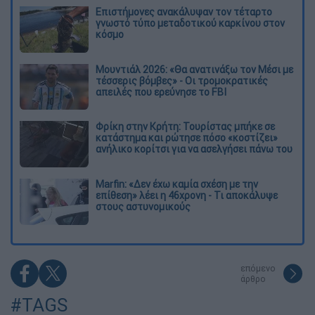
Επιστήμονες ανακάλυψαν τον τέταρτο
γνωστό τύπο μεταδοτικού καρκίνου στον
κόσμο
Μουντιάλ 2026: «Θα ανατινάξω τον Μέσι με
τέσσερις βόμβες» - Οι τρομοκρατικές
απειλές που ερεύνησε το FBI
Φρίκη στην Κρήτη: Τουρίστας μπήκε σε
κατάστημα και ρώτησε πόσο «κοστίζει»
ανήλικο κορίτσι για να ασελγήσει πάνω του
Marfin: «Δεν έχω καμία σχέση με την
επίθεση» λέει η 46χρονη - Τι αποκάλυψε
στους αστυνομικούς
επόμενο
άρθρο
#TAGS