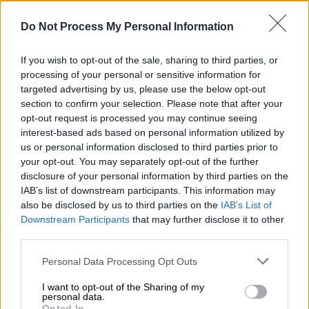
Do Not Process My Personal Information
If you wish to opt-out of the sale, sharing to third parties, or
processing of your personal or sensitive information for
targeted advertising by us, please use the below opt-out
section to confirm your selection. Please note that after your
opt-out request is processed you may continue seeing
interest-based ads based on personal information utilized by
us or personal information disclosed to third parties prior to
ΠΟΛΙΤΙΚΗ
07.06.2019
08:20
your opt-out. You may separately opt-out of the further
Τασία Χριστοδουλοπούλου: «Ζητώ
disclosure of your personal information by third parties on the
συγγνώμη, δεν θα κατέβω στις εκλογές»
IAB’s list of downstream participants. This information may
also be disclosed by us to third parties on the
IAB’s List of
Τασία Χριστοδουλοπούλου: «Ζητώ
Downstream Participants
that may further disclose it to other
συγγνώμη, δεν θα κατέβω στις εκλογές»
third parties.
Από την άλλη πλευρά ο κυβερνητικός
Please note that this website/app uses one or more Google
Personal Data Processing Opt Outs
εκπρόσωπος αναφέρθηκε και στην
services and may gather and store information including but
not limited to your visit or usage behaviour. You may click to
I want to opt-out of the Sharing of my
επικοινωνία που είχε ο
Αλέξης Τσίπρας
με
personal data.
grant or deny consent to Google and its third-party tags to
Opted In