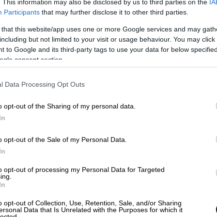
. This information may also be disclosed by us to third parties on the
IA
Participants
that may further disclose it to other third parties.
Ελλάδα
|
07.06.2019 22:49
 that this website/app uses one or more Google services and may gath
Οι γυμνοί ποδηλάτες πήραν τους
including but not limited to your visit or usage behaviour. You may click 
δρόμους (της Θεσσαλονίκης)
 to Google and its third-party tags to use your data for below specifi
(pics)
ogle consent section.
Μια γιορτή για το ποδήλατο, το
l Data Processing Opt Outs
περιβάλλον και -εννοείται- το
ελεύθερο σώμα
o opt-out of the Sharing of my personal data.
In
o opt-out of the Sale of my Personal Data.
Αθλητισμός
|
07.06.2019 22:40
In
Basket League: Εγραψε ιστορία ο
to opt-out of processing my Personal Data for Targeted
Προμηθέας με πρόκριση στους
ing.
In
τελικούς!
H ομάδα της Πάτρας πέτυχε ιστορική
o opt-out of Collection, Use, Retention, Sale, and/or Sharing
ersonal Data that Is Unrelated with the Purposes for which it
νίκη στο ΟΑΚΑ (85-84) επί της Ενωσης
lected.