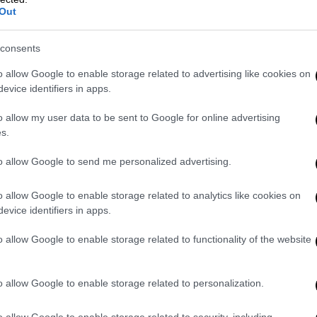
Out
και πέρασε στους τελικούς
consents
Κόσμος
|
07.06.2019 22:27
o allow Google to enable storage related to advertising like cookies on
Διορία μέχρι τις 31 Ιουλίου δίνει η
evice identifiers in apps.
Ουάσιγκτον στην Τουρκία για τους
o allow my user data to be sent to Google for online advertising
S-400
s.
Αν η Άγκυρα δεν πάρει πίσω την
to allow Google to send me personalized advertising.
απόφασή της, θα υπάρξει μια σειρά
από κυρώσεις
o allow Google to enable storage related to analytics like cookies on
evice identifiers in apps.
Θέατρο
|
07.06.2019 22:24
o allow Google to enable storage related to functionality of the website
Μάλιστα Κύριε Ζαμπέτα:
Ακυρώνεται η καλοκαιρινή
περιοδεία της Βίκυς
o allow Google to enable storage related to personalization.
Σταυροπούλου
o allow Google to enable storage related to security, including