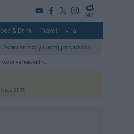
ood & Drink
Travel
Viral
τή μαρμελάδα - Κίνδυνος θραύσης στη συσκευα
τούσε να πάει σπίτι...
υνίου 2019