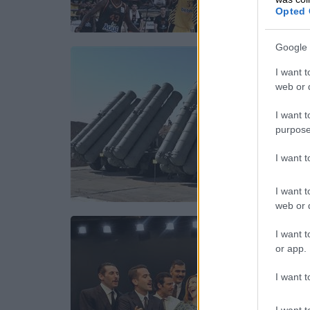
Opted 
Google 
I want t
web or d
I want t
purpose
I want 
I want t
web or d
I want t
or app.
I want t
I want t