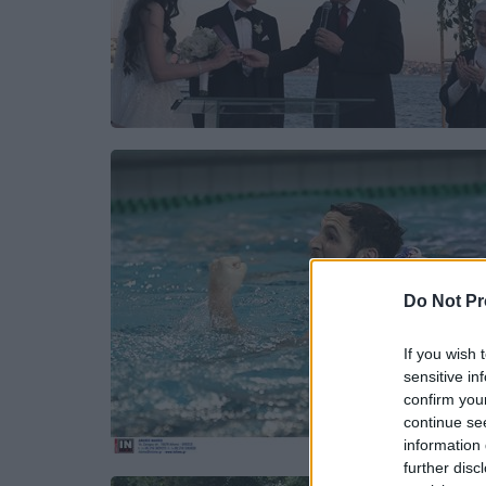
Do Not Pr
If you wish 
sensitive in
confirm you
continue se
information 
further disc