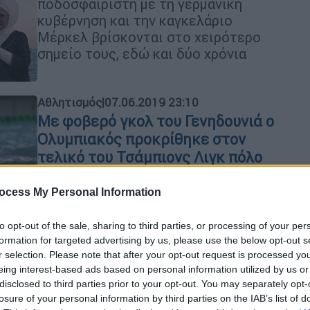
ποδοσφαιριστή με τη γερμανική
κυβέρνηση και την καγκελάριο
Μέρκελ βρίσκονται στο χειρότερο
σημείο τους, εδώ και δύο χρόνια
Αθλητισμός
|
07.06.2019 23:10
Με φοβερό γκολ του Γενηδουνιά ο
Ολυμπιακός προκρίθηκε στον
τελικό του Τσάμπιονς Λιγκ πόλο
Με γκολ 38 δεύτερα πριν το τέλος ο
ocess My Personal Information
Γενηδουνιάς έστειλε τους
«ερυθρόλευκους» στον τελικό για 5η
to opt-out of the sale, sharing to third parties, or processing of your per
φορά στην ιστορία τους. Tο Σάββατο
formation for targeted advertising by us, please use the below opt-out s
στις 21.30 θα υπερασπιστούν τον
r selection. Please note that after your opt-out request is processed y
τίτλο τους απέναντι στην ουγγρική
eing interest-based ads based on personal information utilized by us or
Φερεντσβάρος
disclosed to third parties prior to your opt-out. You may separately opt-
losure of your personal information by third parties on the IAB’s list of