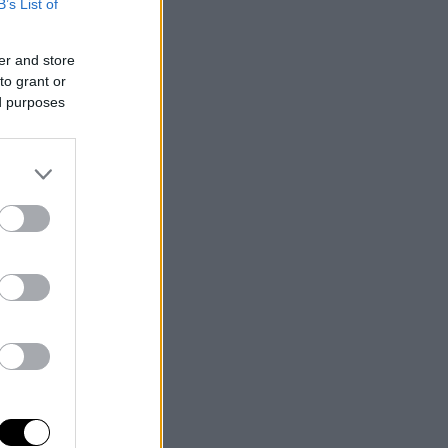
B’s List of
er and store
to grant or
ed purposes