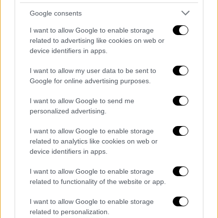
δάσος Μπιαλοβιέζα. "Αυτό είναι άλλο ένα
Google consents
βήμα στη σταυροφορία (του Αρντανόφσκι)
I want to allow Google to enable storage
εναντίον της φύσης. Κατά την άποψή μας,
related to advertising like cookies on web or
είναι παντελώς ανεύθυνο", σχολίασε ο
device identifiers in apps.
Κριστόφ Σίμπορ της Greenpeace.
I want to allow my user data to be sent to
Ο ευρωπαϊκός βίσωνας είναι
Google for online advertising purposes.
προστατευόμενο είδος στην Πολωνία και
I want to allow Google to send me
για πολλούς θεωρείται το σύμβολο της
personalized advertising.
χώρας. Οι κάστορες προστατεύονται εν
μέρει, κάτι που σημαίνει ότι επιτρέπεται το
I want to allow Google to enable storage
related to analytics like cookies on web or
κυνήγι για τη μείωση του πληθυσμού τους.
device identifiers in apps.
Όμως η κατανάλωση κρέατος κάστορα είναι
κάτι το ανήκουστο.
I want to allow Google to enable storage
related to functionality of the website or app.
Το δημόσιο πρακτορείο ειδήσεων PAP
μετέδωσε σήμερα δηλώσεις του υπουργού,
I want to allow Google to enable storage
related to personalization.
σύμφωνα με τις οποίες στην Πολωνία ζουν