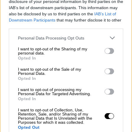
disclosure of your personal information by third parties on the
και ευρωπαϊκού βίσωνα ώστε να ενθαρρύνει
IAB’s list of downstream participants. This information may
το κυνήγι αυτών των ζώων για να ελεγχθεί ο
also be disclosed by us to third parties on the
IAB’s List of
πληθυσμός τους. Τα σχόλιά του έγιναν
Downstream Participants
that may further disclose it to other
third parties.
ευρέως γνωστά μόλις αυτήν την εβδομάδα
αλλά, παρά την κατακραυγή, ο υπουργός
Please note that this website/app uses one or more Google
Personal Data Processing Opt Outs
services and may gather and store information including but
επιμένει στις προτάσεις του.
not limited to your visit or usage behaviour. You may click to
I want to opt-out of the Sharing of my
personal data.
grant or deny consent to Google and its third-party tags to
"Αυτά τα ζώα θα μπορούσαν να
Opted In
use your data for below specified purposes in below Google
χρησιμοποιηθούν για γαστρονομικούς
consent section.
I want to opt-out of the Sale of my
σκοπούς και δεν μου φαίνεται ότι αυτό θα
Personal Data.
ήταν κάτι εντελώς παράλογο", είπε
Opted In
μιλώντας στον τηλεοπτικό σταθμό TVN24.
I want to opt-out of processing my
Personal Data for Targeted Advertising.
Το κυβερνών κόμμα Νόμου και Δικαιοσύνης
Opted In
(PiS) έχει συγκρουστεί και στο παρελθόν με
I want to opt-out of Collection, Use,
τους οικολόγους, κυρίως με την απόφασή
Retention, Sale, and/or Sharing of my
Personal Data that Is Unrelated with the
του για την εξόντωση των αγριόχοιρων ή
Purposes for which it was collected.
Opted Out
όταν επέτρεψε την υλοτομία στο αρχαίο