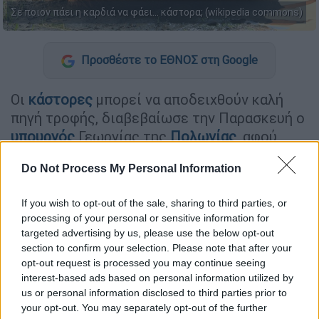
Σε ποιον πάει η καρδιά να φάει... κάστορα; (wikipedia commons)
Προσθέστε το ΕΘΝΟΣ στη Google
Οι
κάστορες
μπορεί να αποδειχθούν καλή
πηγή τροφής, διαβεβαίωσε την Παρασκευή ο
υπουργός
Γεωργίας της
Πολωνίας
, αφού
προηγουμένως εξόργισε τους
ακτιβιστές
Do Not Process My Personal Information
για τα δικαιώματα των ζώων καθώς
"αστειεύτηκε" ότι οι... αφροδισιακές
If you wish to opt-out of the sale, sharing to third parties, or
ιδιότητες της ουράς των τρωκτικών θα
processing of your personal or sensitive information for
πείσουν τους Πολωνούς να τους φάνε.
targeted advertising by us, please use the below opt-out
section to confirm your selection. Please note that after your
Ο Γιαν Αρντανόφσκι έκανε το αποτυχημένο
opt-out request is processed you may continue seeing
αστείο του για τις ουρές τον Μάιο, όταν
interest-based ads based on personal information utilized by
us or personal information disclosed to third parties prior to
παρουσίασε τα σχέδια της κυβέρνησης να
your opt-out. You may separately opt-out of the further
επιτρέψει την κατανάλωση κρέατος κάστορα