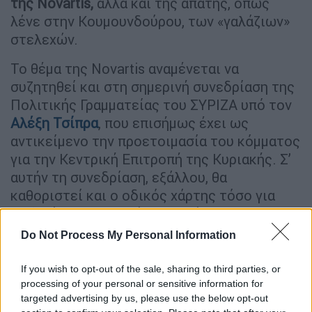
της Novartis,
αλλά και της απάτης, όπως
λένε στην Κουμουνδούρου, των «γαλάζιων»
στελεχών.
Το θέμα της Novartis αναμένεται να
συζητηθεί και στη σημερινή συνεδρίαση της
Πολιτικής Γραμματείας του ΣΥΡΙΖΑ υπό τον
Αλέξη Τσίπρα
, που επισήμως έχει ως
αντικείμενο την προετοιμασία του κόμματος
για την Κεντρική Επιτροπή της Κυριακής. Σ’
αυτήν τη συνεδρίαση, εξάλλου, θα
καθοριστεί και ο οδικός χάρτης τόσο για
τη διεύρυνση του κόμματος όσο και για τις
μαζικές εγγραφές νέων μελών.
Do Not Process My Personal Information
If you wish to opt-out of the sale, sharing to third parties, or
processing of your personal or sensitive information for
targeted advertising by us, please use the below opt-out