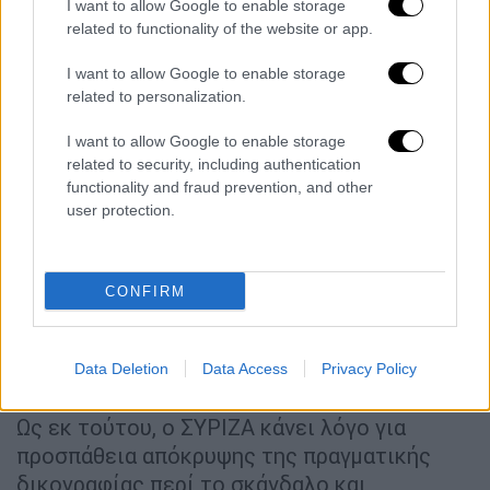
I want to allow Google to enable storage
Η Όλγα Γεροβασίλη θεωρεί ότι δεν είναι
related to functionality of the website or app.
καθόλου τυχαίος ο χρόνος διαβίβασης της
δικογραφίας για τη δήθεν «σκευωρία» στη
I want to allow Google to enable storage
Βουλή, καθώς συμπίπτει χρονικά με την
related to personalization.
εξέταση από την αρμόδια επιτροπή του
I want to allow Google to enable storage
αιτήματος της εισαγγελέως Εγκλημάτων
related to security, including authentication
Διαφθοράς για την άρση της ασυλίας
functionality and fraud prevention, and other
Λοβέρδου. Σύμφωνα δε με το σχετικό
user protection.
πόρισμα ο πρώην υπουργός πρόκειται να
διωχθεί για το κακούργημα της δωροληψίας,
καθώς σε αυτό περιγράφονται οι
CONFIRM
υπερτιμολογήσεις των φαρμάκων οι οποίες
εγκρίθηκαν κατά τη διάρκεια της θητείας
Data Deletion
Data Access
Privacy Policy
του.
Ως εκ τούτου, ο ΣΥΡΙΖΑ κάνει λόγο για
προσπάθεια απόκρυψης της πραγματικής
δικογραφίας περί το σκάνδαλο και