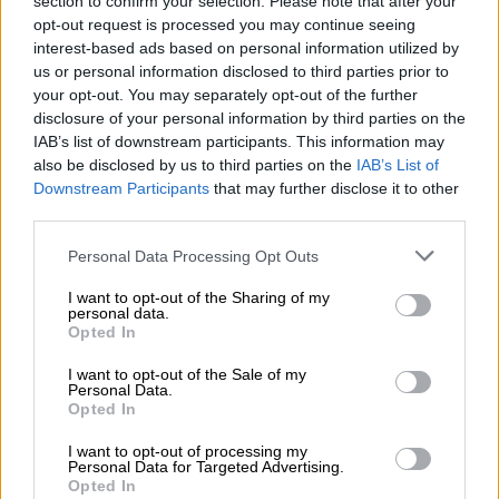
section to confirm your selection. Please note that after your
opt-out request is processed you may continue seeing
interest-based ads based on personal information utilized by
us or personal information disclosed to third parties prior to
your opt-out. You may separately opt-out of the further
disclosure of your personal information by third parties on the
IAB’s list of downstream participants. This information may
also be disclosed by us to third parties on the
IAB’s List of
Downstream Participants
that may further disclose it to other
third parties.
Please note that this website/app uses one or more Google
Personal Data Processing Opt Outs
Γεροβασίλη κατά Πρυτανείας για τους βανδαλισμούς στο
services and may gather and store information including but
ΑΠΘ
not limited to your visit or usage behaviour. You may click to
I want to opt-out of the Sharing of my
personal data.
grant or deny consent to Google and its third-party tags to
ΠΟΛΙΤΙΚΗ
18.09.2019
20:59
Opted In
use your data for below specified purposes in below Google
Γεροβασίλη: Με την προανακριτική θα
consent section.
I want to opt-out of the Sale of my
ξεσκεπαστεί η φαρσοκωμωδία της δήθεν
Personal Data.
Opted In
σκευωρίας
Γεροβασίλη: Με την προανακριτική θα
I want to opt-out of processing my
Personal Data for Targeted Advertising.
ξεσκεπαστεί η φαρσοκωμωδία της δήθεν
Opted In