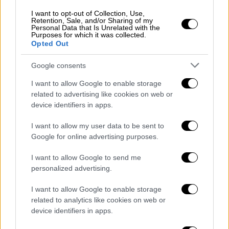
σκευωρίας
I want to opt-out of Collection, Use,
Retention, Sale, and/or Sharing of my
Στην Κουμουνδούρου επιμένουν ότι η
Personal Data that Is Unrelated with the
Purposes for which it was collected.
προανακριτική επιτροπή, εφόσον
Opted Out
συγκροτηθεί,
θα πρέπει να συμπεριλάβει και
τον πρώην πρωθυπουργό,
και όχι μόνο τον
Google consents
πρώην
αναπληρωτή υπουργό Δικαιοσύνης
I want to allow Google to enable storage
Δημήτρη Παπαγγελόπουλο
, και
related to advertising like cookies on web or
επαναλαμβάνουν ότι κεντρικός στόχος είναι
device identifiers in apps.
ο αποπροσανατολισμός από το πραγματικό
I want to allow my user data to be sent to
σκάνδαλο. Ποιο είναι αυτό; Σύμφωνα με
Google for online advertising purposes.
τη γραμματέα της Κοινοβουλευτικής Ομάδας
του ΣΥΡΙΖΑ,
Όλγα Γεροβασίλη,
το πραγματικό
I want to allow Google to send me
personalized advertising.
σκάνδαλο Novartis βρίσκεται
στη δικογραφία που αφορά τον πρώην
I want to allow Google to enable storage
υπουργό Υγείας του ΠΑΣΟΚ, Ανδρέα
related to analytics like cookies on web or
Λοβέρδο.
device identifiers in apps.