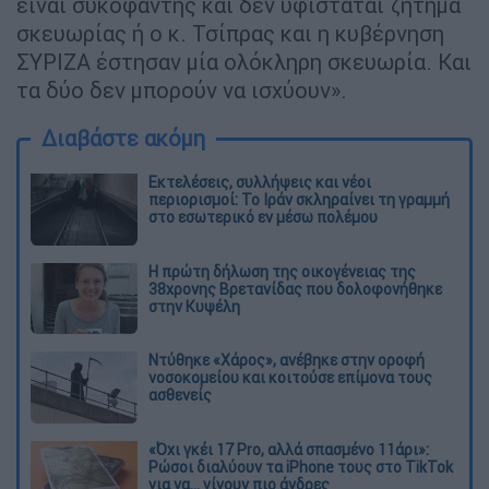
είναι συκοφάντης και δεν υφίσταται ζήτημα
σκευωρίας ή ο κ. Τσίπρας και η κυβέρνηση
ΣΥΡΙΖΑ έστησαν μία ολόκληρη σκευωρία. Και
τα δύο δεν μπορούν να ισχύουν».
Διαβάστε ακόμη
Εκτελέσεις, συλλήψεις και νέοι
περιορισμοί: Το Ιράν σκληραίνει τη γραμμή
στο εσωτερικό εν μέσω πολέμου
Η πρώτη δήλωση της οικογένειας της
38χρονης Βρετανίδας που δολοφονήθηκε
στην Κυψέλη
Ντύθηκε «Χάρος», ανέβηκε στην οροφή
νοσοκομείου και κοιτούσε επίμονα τους
ασθενείς
«Όχι γκέι 17 Pro, αλλά σπασμένο 11άρι»:
Ρώσοι διαλύουν τα iPhone τους στο TikTok
για να... γίνουν πιο άνδρες