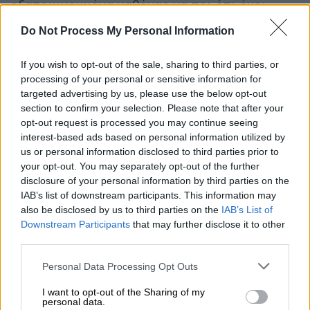
εξατομικευμένα καθένας να πει ότι έχει
ειδικό λόγο» είπε ακόμη.
Do Not Process My Personal Information
Δεν έπαψα να χρησιμοποιώ τον όρο
If you wish to opt-out of the sale, sharing to third parties, or
λαθρομετανάστης
processing of your personal or sensitive information for
targeted advertising by us, please use the below opt-out
Ακόμη πρόσθεσε πως «δεν έπαψα να
section to confirm your selection. Please note that after your
χρησιμοποιώ τον όρο
λαθρομετανάστης
Ο
opt-out request is processed you may continue seeing
όρος λαθρομετανάστης δεν είναι μειωτικός,
interest-based ads based on personal information utilized by
us or personal information disclosed to third parties prior to
εκτός αν είναι μειωτικός ο όρος
your opt-out. You may separately opt-out of the further
λαθραναγνώστης, ο όρος λαθρέμπορος, ο
disclosure of your personal information by third parties on the
όρος λαθροθήρας κ.λp. Έχω σπουδάσει την
IAB’s list of downstream participants. This information may
ελληνική γλώσσα στο Πανεπιστήμιο Αθηνών
also be disclosed by us to third parties on the
IAB’s List of
Downstream Participants
that may further disclose it to other
και δεν θα βάλω την κάθε εισαγγελέα να μου
third parties.
κρίνει τα ελληνικά μου. Στην ελληνική
γλώσσα ο όρος λάθρα σημαίνει κρυφά,
Please note that this website/app uses one or more Google
Personal Data Processing Opt Outs
services and may gather and store information including but
παράνομα».
not limited to your visit or usage behaviour. You may click to
I want to opt-out of the Sharing of my
personal data.
grant or deny consent to Google and its third-party tags to