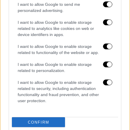
I want to allow Google to send me
παράνομα χωρίς να το δικαιούται θα φεύγει.
personalized advertising.
Αλλιώς δεν υπάρχει κράτος» συμπλήρωσε ο
υπουργός Ανάπτυξης.
I want to allow Google to enable storage
related to analytics like cookies on web or
«Όσοι κρίνονται τελεσίδικα ότι είναι
device identifiers in apps.
λαθρομετανάστες, παράνομοι μετανάστες θα
I want to allow Google to enable storage
απελαύνονται προς την Τουρκία, όπως
related to functionality of the website or app.
προβλέπει η συμφωνία. Με αυτόν τον τρόπο
θα έχουμε μαζικές και χιλιάδες απελάσεις
I want to allow Google to enable storage
σε λίγους μήνες. Τα 4,5 χρόνια
ΣΥΡΙΖΑ
related to personalization.
είχαμε 1.837 απελάσεις» ανέφερε ακόμη.
I want to allow Google to enable storage
related to security, including authentication
Το να μιλάει ο ΣΥΡΙΖΑ για την
functionality and fraud prevention, and other
Αμυγδαλέζα αποτελεί μνημείο
user protection.
θράσους
«Το να μιλάει ο
ΣΥΡΙΖΑ
για την
Αμυγδαλέζα
CONFIRM
αποτελεί μνημείο θράσους. Να δείτε ποιες