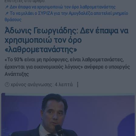
Ενότητες στο άρθρο:
📌 Δεν έπαψα να χρησιμοποιώ τον όρο λαθρομετανάστης
📌 Το να μιλάει ο ΣΥΡΙΖΑ για την Αμυγδαλέζα αποτελεί μνημείο
θράσους
Άδωνις Γεωργιάδης: Δεν έπαψα να
χρησιμοποιώ τον όρο
«λαθρομετανάστης»
«Το 93% είναι μη πρόσφυγες, είναι λαθρομετανάστες,
έρχονται για οικονομικούς λόγους» ανέφερε ο υπουργός
Ανάπτυξης
🕛 χρόνος ανάγνωσης: 4 λεπτά ┋