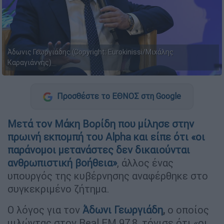
Άδωνις Γεωργιάδης (Copyright: Eurokinissi/Μιχάλης
Καραγιάννης)
Προσθέστε το ΕΘΝΟΣ στη Google
Μετά τον Μάκη Βορίδη που μίλησε στην
πρωινή εκπομπή του Alpha και είπε ότι «οι
παράνομοι μετανάστες δεν δικαιούνται
ανθρωπιστική βοήθεια»
, άλλος ένας
υπουργός της κυβέρνησης αναφέρθηκε στο
συγκεκριμένο ζήτημα.
Ο λόγος για τον
Άδωνι Γεωργιάδη
,
ο οποίος
μιλώντας στον Real FM 97,8, τόνισε ότι «οι