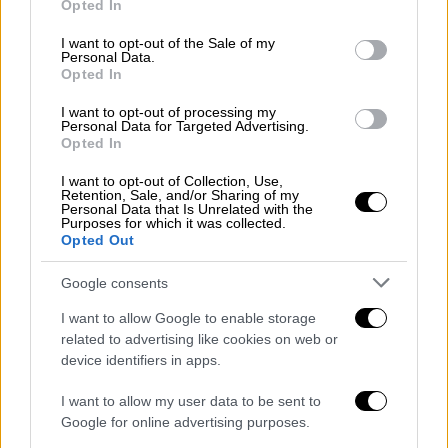
Opted In
«Η εποχή της ψευτοπολιτικής ορθότητας
use your data for below specified purposes in below Google
εμένα δεν με εκφράζει. Μιλάμε ελληνικά,
consent section.
I want to opt-out of the Sale of my
Personal Data.
δεν είναι μειωτικός ο όρος, ο όρος είναι
Opted In
νομικός, δηλώνει ότι ο άνθρωπος αυτός, ο
μετανάστης, μπήκε παράνομα. Αυτό δηλώνει
I want to opt-out of processing my
Personal Data for Targeted Advertising.
αυτή η λέξη στην ελληνική γλώσσα, ούτε
Opted In
δηλώνει ότι είναι κακός ούτε κακός. Λέει
I want to opt-out of Collection, Use,
ότι είναι παράνομος. Η λέξη
παράνομος
Retention, Sale, and/or Sharing of my
Personal Data that Is Unrelated with the
μετανάστης και λαθρομετανάστης
είναι το
Purposes for which it was collected.
Opted Out
ίδιο, με τη διαφορά ότι το ένα είναι δύο
λέξεις και το άλλο σύνθετη λέξη. Αυτό λέει
Google consents
η ελληνική γλώσσα, όλα τα άλλα είναι
I want to allow Google to enable storage
αριστερίστικες μην πω τώρα τι»
related to advertising like cookies on web or
συμπλήρωσε.
device identifiers in apps.
«Δεν έχω σκοπό να μειώσω κανέναν
I want to allow my user data to be sent to
άνθρωπο, είναι όμως απολύτως σαφές ότι
Google for online advertising purposes.
όποιος αποφασίζει να μπει στην Ελλάδα