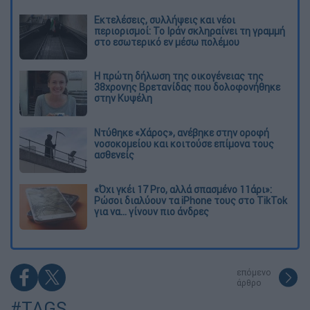
Εκτελέσεις, συλλήψεις και νέοι
περιορισμοί: Το Ιράν σκληραίνει τη γραμμή
στο εσωτερικό εν μέσω πολέμου
Η πρώτη δήλωση της οικογένειας της
38χρονης Βρετανίδας που δολοφονήθηκε
στην Κυψέλη
Ντύθηκε «Χάρος», ανέβηκε στην οροφή
νοσοκομείου και κοιτούσε επίμονα τους
ασθενείς
«Όχι γκέι 17 Pro, αλλά σπασμένο 11άρι»:
Ρώσοι διαλύουν τα iPhone τους στο TikTok
για να... γίνουν πιο άνδρες
επόμενο
άρθρο
#TAGS