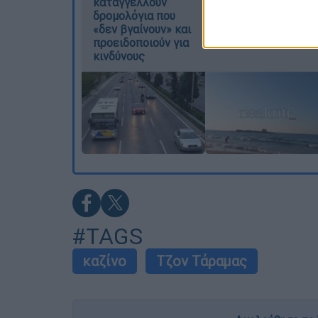
καταγγέλλουν
πνίγηκε για να
δρομολόγια που
σώσει τη φίλη της
I want t
«δεν βγαίνουν» και
προειδοποιούν για
or app.
κινδύνους
I want t
I want t
authenti
#TAGS
καζίνο
Τζον Τάραμας