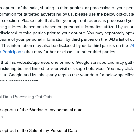
στη black list των καζίνο
to opt-out of the sale, sharing to third parties, or processing of your per
ν καζίνο είχε το… μυστικό του.
formation for targeted advertising by us, please use the below opt-out s
r selection. Please note that after your opt-out request is processed y
eing interest-based ads based on personal information utilized by us or
disclosed to third parties prior to your opt-out. You may separately opt-
losure of your personal information by third parties on the IAB’s list of
. This information may also be disclosed by us to third parties on the
IA
Participants
that may further disclose it to other third parties.
 that this website/app uses one or more Google services and may gath
including but not limited to your visit or usage behaviour. You may click 
 to Google and its third-party tags to use your data for below specifi
ogle consent section.
l Data Processing Opt Outs
o opt-out of the Sharing of my personal data.
In
o opt-out of the Sale of my Personal Data.