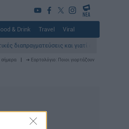
ood & Drink
Travel
Viral
ς διαπραγματεύσεις και γιατί αντιδρούν οι ΗΠΑ
 σήμερα
|
➔ Εορτολόγιο: Ποιοι γιορτάζουν