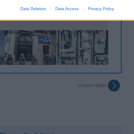
που αρνείται κάθε
Η εισβολή στα
εμπλοκή
συστήματα
Data Deletion
Data Access
Privacy Policy
o allow Google to enable storage related to functionality of the website
ύδρευσης και τα
κενά ασφαλείας
o allow Google to enable storage related to personalization.
o allow Google to enable storage related to security, including
cation functionality and fraud prevention, and other user protection.
επόμενο άρθρο