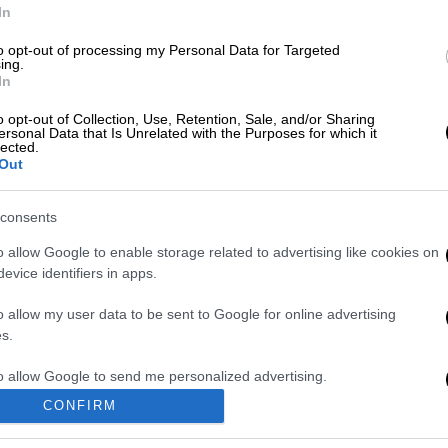
In
to opt-out of processing my Personal Data for Targeted
ing.
In
o opt-out of Collection, Use, Retention, Sale, and/or Sharing
ersonal Data that Is Unrelated with the Purposes for which it
lected.
Out
 το ΕΘΝΟΣ στη Google
consents
 list τους και ποιο ήταν το θρυλικό του
o allow Google to enable storage related to advertising like cookies on
evice identifiers in apps.
e.gr
o allow my user data to be sent to Google for online advertising
s.
to allow Google to send me personalized advertising.
Marfin: Στην Αθήνα
Πώς οι χάκερ
CONFIRM
σήμερα η 46χρονη
μπορούν να
o allow Google to enable storage related to analytics like cookies on
κατηγορούμενη
μολύνουν το νερό:
evice identifiers in apps.