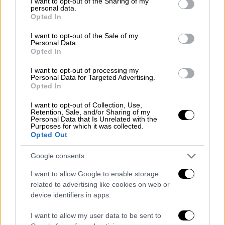
not limited to your visit or usage behaviour. You may click to
I want to opt-out of the Sharing of my
να επιστρέψει και να δέσει στο λιμάνι της
personal data.
grant or deny consent to Google and its third-party tags to
Opted In
Τουλόν. Σύμφωνα με πληροφορίες τα πρώτα
use your data for below specified purposes in below Google
κρούσματα καταγράφηκαν την προηγούμενη
consent section.
I want to opt-out of the Sale of my
Personal Data.
εβδομάδα και από την περασμένη Κυριακή
Opted In
έδεσε στην Τουλόν και βρίσκεται σε
I want to opt-out of processing my
καραντίνα. Από τότε ο αριθμός των ασθενών
Personal Data for Targeted Advertising.
αυξάνεται με μεγάλη ταχύτητα.
Opted In
«Όλοι οι 2.300 ναυτικοί του
Charles de Gaulle
I want to opt-out of Collection, Use,
Retention, Sale, and/or Sharing of my
δοκιμάστηκαν κατά την επιστροφή τους
Personal Data that Is Unrelated with the
Purposes for which it was collected.
στην Τουλόν. Οι 940 ήταν θετικοί, οι 645
Opted Out
αρνητικοί. Τα άλλα αποτελέσματα των
Google consents
υπολοίπων εξετάσεων δεν είναι ακόμη
γνωστά», δήλωσε η Διευθύντρια της
I want to allow Google to enable storage
Υπηρεσίας Υγείας των Ενόπλων Δυνάμεων
related to advertising like cookies on web or
device identifiers in apps.
Maryline Gygax Généro.
I want to allow my user data to be sent to
Σύμφωνα με άλλες πληροφορίες 20 άτομα