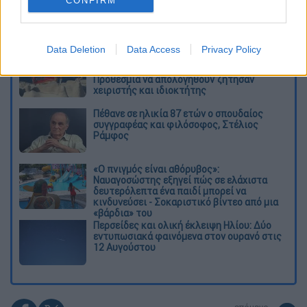
CONFIRM
Διαβάστε ακόμη
Data Deletion
Data Access
Privacy Policy
«Είχαν άδεια για τις Αλυκές,
προσγειώθηκαν στο... Σαρακήνικο:
Προθεσμία να απολογηθούν ζήτησαν
χειριστής και ιδιοκτήτης
Πέθανε σε ηλικία 87 ετών ο σπουδαίος
συγγραφέας και φιλόσοφος, Στέλιος
Ράμφος
«Ο πνιγμός είναι αθόρυβος»:
Ναυαγοσώστης εξηγεί πώς σε ελάχιστα
δευτερόλεπτα ένα παιδί μπορεί να
κινδυνεύσει - Σοκαριστικό βίντεο από μια
«βάρδια» του
Περσείδες και ολική έκλειψη Ηλίου: Δύο
εντυπωσιακά φαινόμενα στον ουρανό στις
12 Αυγούστου