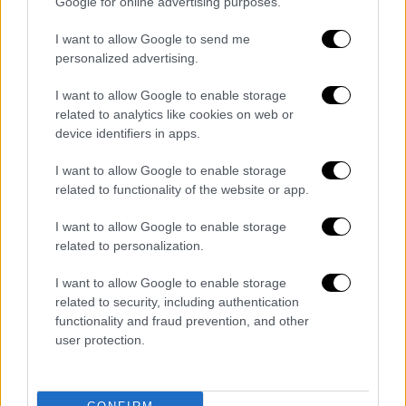
Google for online advertising purposes.
νοσηλεύονται σε σοβαρή κατάσταση,
ωστόσο οι περισσότεροι είχαν ήπια
I want to allow Google to send me
συμπτώματα. Από τις αρχές της εβδομάδας
personalized advertising.
η Γαλλία ξεκίνησε τεστ σε όλο το στράτευμα
I want to allow Google to enable storage
προκειμένου να γίνει καταγραφή της
related to analytics like cookies on web or
κατάστασης και εκεί οφείλεται και η
device identifiers in apps.
ραγδαία αύξησης των δηλωμένων
I want to allow Google to enable storage
κρουσμάτων στη χώρα.
related to functionality of the website or app.
I want to allow Google to enable storage
related to personalization.
I want to allow Google to enable storage
related to security, including authentication
functionality and fraud prevention, and other
user protection.