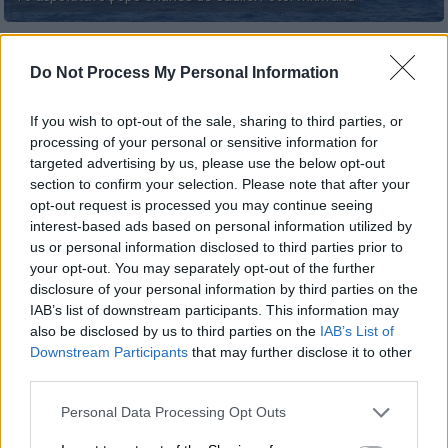
Προσθέστε το ΕΘΝΟΣ στη Google
Do Not Process My Personal Information
Σοκ προκαλούν τα στοιχεία που έρχονται
If you wish to opt-out of the sale, sharing to third parties, or
από τα εργαστήρια αναφοράς της Γαλλίας για
processing of your personal or sensitive information for
targeted advertising by us, please use the below opt-out
τα δείγματα σε κομβικές μονάδες του
section to confirm your selection. Please note that after your
στρατού της χώρας. Χαρακτηριστικό είναι
opt-out request is processed you may continue seeing
το παράδειγμα του πυρηνικού
interest-based ads based on personal information utilized by
αεροπλανοφόρου Τσαρλς ντε Γκολ.
us or personal information disclosed to third parties prior to
your opt-out. You may separately opt-out of the further
Περίπου 940 στρατιώτες της ομάδας
disclosure of your personal information by third parties on the
IAB’s list of downstream participants. This information may
αερομεταφορέων που μετράει συνολικά
also be disclosed by us to third parties on the
IAB’s List of
πλήρωμα των 2.300 ατόμων έχουν
Downstream Participants
that may further disclose it to other
διαγνωσθεί θετικά στο Covid-19, δήλωσε ο
third parties.
γαλλικός στρατός.
Please note that this website/app uses one or more Google
Personal Data Processing Opt Outs
services and may gather and store information including but
Το καμάρι του γαλλικού στόλου αναγκάστηκε