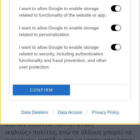
λουρί και να καπνίζουν σε χώρους στους
οποίους απαγορεύεται. Ωστόσο στην πράξη,
I want to allow Google to enable storage
οι ρυθμίσεις αυτές δεν γίνονται πάντα
related to functionality of the website or app.
σεβαστές και ορισμένες συνήθειες δεν
I want to allow Google to enable storage
έχουν εντελώς εξαφανιστεί.
related to personalization.
Οι τελευταίοι κανονισμοί, οι οποίοι
I want to allow Google to enable storage
υιοθετήθηκαν την Παρασκευή, ενθαρρύνουν
related to security, including authentication
functionality and fraud prevention, and other
εξάλλου την αστυνομία να αναφέρει τις
user protection.
σοβαρές παραβάσεις, οι οποίες μπορούν να
έχουν επιπτώσεις στην «κοινωνική
αναγνώριση» ενός ανθρώπου.
CONFIRM
Η Κίνα άρχισε τα τελευταία χρόνια να θέτει
σε εφαρμογή διάφορα συστήματα
Data Deletion
Data Access
Privacy Policy
«κοινωνικής αναγνώρισης», βάσει των
οποίων δίδονται πόντοι στους
«καλούς» πολίτες, ενώ σε άλλους μπορεί να