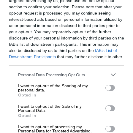
κρούσματα του νέου κορονοϊού και 4.632
targeted advertising by us, please use the below opt-out
θανάτους, ήταν η πρώτη χώρα που επλήγη
section to confirm your selection. Please note that after your
opt-out request is processed you may continue seeing
από τη νόσο.
interest-based ads based on personal information utilized by
us or personal information disclosed to third parties prior to
Το φτάρνισμα και το βήξιμο χωρίς να
your opt-out. You may separately opt-out of the further
καλύπτει κάποιος με το χέρι του τη μύτη ή
disclosure of your personal information by third parties on the
το στόμα του, όπως επίσης το να μην φοράει
IAB’s list of downstream participants. This information may
κάποιος μάσκα όταν είναι άρρωστος σε
also be disclosed by us to third parties on the
IAB’s List of
Downstream Participants
that may further disclose it to other
δημόσιους χώρους αποτελούν πλέον μέρος
third parties.
ενός νέου καταλόγου γι'αυτά που
θεωρούνται παραβάσεις στην κινεζική
Please note that this website/app uses one or more Google
Personal Data Processing Opt Outs
services and may gather and store information including but
πρωτεύουσα.
not limited to your visit or usage behaviour. You may click to
I want to opt-out of the Sharing of my
personal data.
grant or deny consent to Google and its third-party tags to
Σύμφωνα με το ΑΠΕ-ΜΠΕ, οι πολίτες θα
Opted In
use your data for below specified purposes in below Google
πρέπει επίσης να είναι «καταλλήλως
consent section.
I want to opt-out of the Sale of my
ενδεδυμένοι» δημοσίως και να μην
Personal Data.
Opted In
κυκλοφορούν με γυμνό τον κορμό, σε μια
προφανή αναφορά στην λεγόμενη πρακτική
I want to opt-out of processing my
Personal Data for Targeted Advertising.