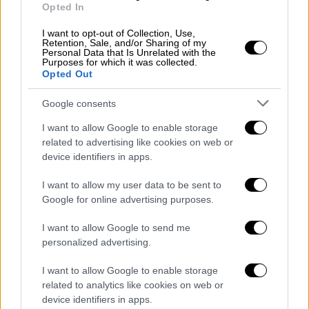
"μπικίνι του Πεκίνου", όταν το καλοκαίρι
Opted In
πολλοί άνδρες συνηθίζουν να κάνουν βόλτες
και να χαζεύουν έχοντας σηκώσει ψηλά το
I want to opt-out of Collection, Use,
Retention, Sale, and/or Sharing of my
μπλουζάκι τους, με την κοιλιά τους
Personal Data that Is Unrelated with the
Purposes for which it was collected.
εκτεθειμένη στον αέρα.
Opted Out
Οι νέες ρυθμίσεις επιβάλλουν επίσης την
Google consents
τοποθέτηση σημάνσεων για τα μέτρα
I want to allow Google to enable storage
κοινωνικής αποστασιοποίησης στους
related to advertising like cookies on web or
δημόσιους χώρους.
device identifiers in apps.
Το Πεκίνο, μια πόλη περισσότερων από 20
I want to allow my user data to be sent to
εκατομμυρίων κατοίκων, αποθαρρύνει ήδη
Google for online advertising purposes.
μια ολόκληρη σειρά από
I want to allow Google to send me
«απολίτιστες» συμπεριφορές, κυρίως το να
personalized advertising.
φτύνουν οι άνθρωποι κάτω σε δημόσιους
χώρους, να πετούν οπουδήποτε σκουπίδια,
I want to allow Google to enable storage
related to analytics like cookies on web or
να βγάζουν βόλτα τον σκύλο τους χωρίς
device identifiers in apps.