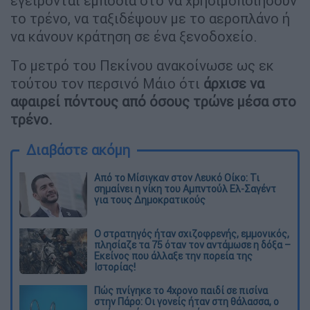
εγείρονται εμπόδια στο να χρησιμοποιήσουν
το τρένο, να ταξιδέψουν με το αεροπλάνο ή
να κάνουν κράτηση σε ένα ξενοδοχείο.
Το μετρό του Πεκίνου ανακοίνωσε ως εκ
τούτου τον περσινό Μάιο ότι
άρχισε να
αφαιρεί πόντους από όσους τρώνε μέσα στο
τρένο.
Διαβάστε ακόμη
Από το Μίσιγκαν στον Λευκό Οίκο: Τι
σημαίνει η νίκη του Αμπντούλ Ελ-Σαγέντ
για τους Δημοκρατικούς
O στρατηγός ήταν σχιζοφρενής, εμμονικός,
πλησίαζε τα 75 όταν τον αντάμωσε η δόξα –
Εκείνος που άλλαξε την πορεία της
Ιστορίας!
Πώς πνίγηκε το 4χρονο παιδί σε πισίνα
στην Πάρο: Οι γονείς ήταν στη θάλασσα, ο