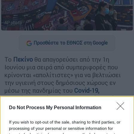
AP photo
Προσθέστε το ΕΘΝΟΣ στη Google
Το
Πεκίνο
θα απαγορεύσει από την 1η
Ιουνίου μια σειρά από συμπεριφορές που
κρίνονται «απολίτιστες» για να βελτιώσει
την υγιεινή στους δημόσιους χώρους εν
μέσω της πανδημίας του
Covid-19,
ανακοίνωσαν σήμερα οι δημοτικές αρχές της
κινεζικής πρωτεύουσας.
Do Not Process My Personal Information
Η
Κίνα
, η οποία έχει καταγράψει επισήμως
If you wish to opt-out of the sale, sharing to third parties, or
στο έδαφός της περισσότερα από 82.000
processing of your personal or sensitive information for