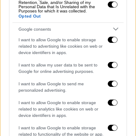
που συνέβη για πρώτη φορά στην ιστορία,
Retention, Sale, and/or Sharing of my
Personal Data that Is Unrelated with the
καθώς οι επενδυτές εμφανίζονταν έτοιμοι
Purposes for which it was collected.
ακόμη και να πληρώσουν για να
Opted Out
ξεφορτωθούν τα συμβόλαιά τους.
Google consents
Στο Λονδίνο, το Μπρεντ της Βόρειας
I want to allow Google to enable storage
Θάλασσας παράδοσης Ιουνίου έκλεισε στα
related to advertising like cookies on web or
19,99 δολάρια το βαρέλι, με πτώση 7%.
device identifiers in apps.
Ο Μπγιόρναρ Τονχάουγκεν, αναλυτής της
I want to allow my user data to be sent to
Google for online advertising purposes.
Rystad Energy, σύμφωνα με το ΑΠΕ-ΜΠΕ,
εξήγησε ότι η αγορά ανησυχεί γιατί τα
I want to allow Google to send me
αποθέματα πετρελαίου αυξάνονται και η
personalized advertising.
μείωση της παραγωγής που αποφασίστηκε
I want to allow Google to enable storage
από τις πετρελαιοπαραγωγές χώρες «δεν
related to analytics like cookies on web or
ανταποκρίνεται στις πραγματικές ανάγκες
device identifiers in apps.
της αγοράς».
I want to allow Google to enable storage
Διαβάστε ακόμη
related to functionality of the website or app.