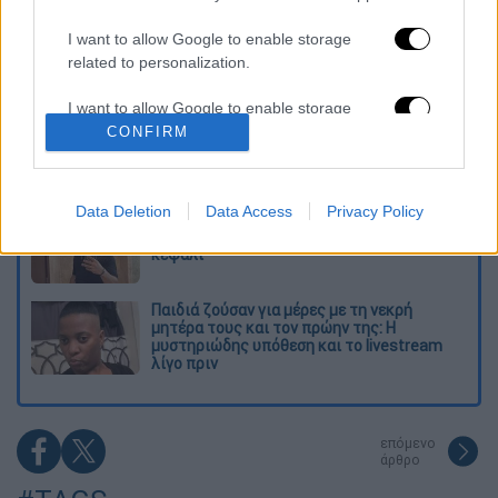
Τα «γεράκια» της Ψάθας: Έσωσαν από τη
I want to allow Google to enable storage
μεγάλη φωτιά τη γειτονιά που κάποτε τους
related to personalization.
έδιωχνε - «Πέρασε όλη η ζωή μπροστά μου»
I want to allow Google to enable storage
Κυνήγι χρόνου στα λεωφορεία: Δρομολόγια
related to security, including authentication
CONFIRM
που «δεν βγαίνουν» και προειδοποιήσεις
functionality and fraud prevention, and other
user protection.
Data Deletion
Data Access
Privacy Policy
Σοκ στο Μεξικό: Influencer εκτελέστηκε σε
ζωντανή μετάδοση - Τον πυροβόλησαν στο
κεφάλι
Παιδιά ζούσαν για μέρες με τη νεκρή
μητέρα τους και τον πρώην της: Η
μυστηριώδης υπόθεση και το livestream
λίγο πριν
επόμενο
άρθρο