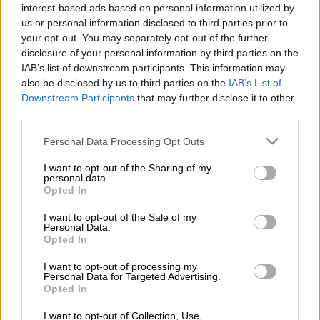
interest-based ads based on personal information utilized by
us or personal information disclosed to third parties prior to
Προσθέστε το ΕΘΝΟΣ στη Google
your opt-out. You may separately opt-out of the further
disclosure of your personal information by third parties on the
Η τιμή του αμερικανικού αργού κατέγραψε
IAB’s list of downstream participants. This information may
also be disclosed by us to third parties on the
IAB’s List of
και πάλι
κατακόρυφη πτώση σήμερα, κατά
Downstream Participants
that may further disclose it to other
25%
, σε μια αγορά απροετοίμαστη για την
third parties.
πληθώρα προσφορών και με τους χώρους
Please note that this website/app uses one or more Google
αποθήκευσης του μαύρου χρυσού να
Personal Data Processing Opt Outs
services and may gather and store information including but
πλησιάζουν στα όριά τους, με φόντο και την
not limited to your visit or usage behaviour. You may click to
I want to opt-out of the Sharing of my
πανδημία του νέου
κορονοϊού
.
personal data.
grant or deny consent to Google and its third-party tags to
Opted In
use your data for below specified purposes in below Google
Στη Νέα Υόρκη, το WTI παράδοσης Ιουνίου
consent section.
I want to opt-out of the Sale of my
έκλεισε στα 12,78 δολάρια το βαρέλι,
τιμή
Personal Data.
Opted In
μειωμένη κατά 4,16 δολάρια, μετά από
τέσσερις συνεδριάσεις με συνεχή άνοδο.
I want to opt-out of processing my
Personal Data for Targeted Advertising.
Την περασμένη εβδομάδα είχε κλείσει στην
Opted In
πρωτοφανή τιμή των -37,63 δολαρίων, κάτι
I want to opt-out of Collection, Use,