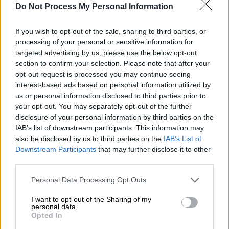
Do Not Process My Personal Information
Προσθέστε το ΕΘΝΟΣ στη Google
If you wish to opt-out of the sale, sharing to third parties, or
Στην κανονικότητα επιστρέφει σιγά σιγά η
processing of your personal or sensitive information for
targeted advertising by us, please use the below opt-out
ζωή στο
Στρασβούργο
, που παρακολούθησε
section to confirm your selection. Please note that after your
με ανακούφιση τη λήξη του 48ωρου
opt-out request is processed you may continue seeing
ανθρωποκυνηγητού για τον δράστη που
interest-based ads based on personal information utilized by
σκότωσε τρεις, άφησε έναν εγκεφαλικά
us or personal information disclosed to third parties prior to
νεκρό και τραυμάτισε πάνω από 10 άτομα.
your opt-out. You may separately opt-out of the further
disclosure of your personal information by third parties on the
Αφότου ο Σερίφ Σεκάτ έπεσε νεκρός
IAB’s list of downstream participants. This information may
προχθές το βράδυ σε ανταλλαγή
also be disclosed by us to third parties on the
IAB’s List of
πυροβολισμών με την Αστυνομία, οι έρευνες
Downstream Participants
that may further disclose it to other
συνεχίζονται για τον εντοπισμό πιθανών
third parties.
συνεργών. Ωστόσο, η χριστουγεννιάτικη
Please note that this website/app uses one or more Google
Personal Data Processing Opt Outs
αγορά στο κέντρο της πόλης, που
services and may gather and store information including but
αιματοκυλίστηκε το βράδυ της Τρίτης,
not limited to your visit or usage behaviour. You may click to
I want to opt-out of the Sharing of my
personal data.
grant or deny consent to Google and its third-party tags to
άνοιξε ξανά χθες, παρουσία, μάλιστα, του
Opted In
use your data for below specified purposes in below Google
υπουργού Εσωτερικών Κριστόφ Καστανέ.