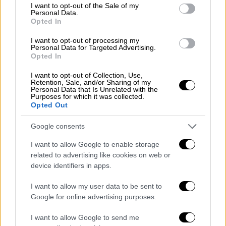
consent section.
I want to opt-out of the Sale of my
Personal Data.
Στήριξη από Μακρόν
Opted In
Το απόγευμα αναμενόταν και η επίσκεψη του
I want to opt-out of processing my
Personal Data for Targeted Advertising.
Εμανουέλ Μακρόν στην πόλη της Αλσατίας
Opted In
για να «υποστηρίξει τις οικογένειες των
I want to opt-out of Collection, Use,
θυμάτων και να αποτίσει φόρο τιμής στους
Retention, Sale, and/or Sharing of my
Personal Data that Is Unrelated with the
νεκρούς και τους τραυματίες». Εν τω
Purposes for which it was collected.
Opted Out
μεταξύ, σύμφωνα με την αντιτρομοκρατική
υπηρεσία, υπό κράτηση βρίσκονται τέσσερα
Google consents
μέλη της οικογένειας του δράστη και τρία
I want to allow Google to enable storage
μέλη του στενού του περιβάλλοντος, ενώ οι
related to advertising like cookies on web or
έρευνες συνεχίζονται για την ταυτοποίηση
device identifiers in apps.
ενδεχόμενων συνεργών υπόπτων που ίσως
τον βοήθησαν ή τον ενθάρρυναν να
I want to allow my user data to be sent to
Google for online advertising purposes.
προετοιμάσει την επίθεση. Υπενθυμίζεται
ότι ο δράστης είχε εντοπιστεί για τελευταία
I want to allow Google to send me
φορά σε αποθήκη κοντά στο Νόιντορφ του