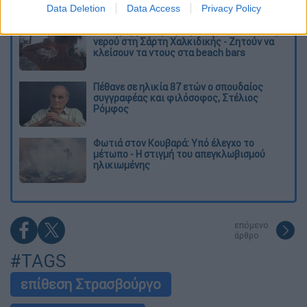
χειριστής και ιδιοκτήτης
Data Deletion
Data Access
Privacy Policy
Έκκληση για περιορισμό της κατανάλωσης
νερού στη Σάρτη Χαλκιδικής - Ζητούν να
κλείσουν τα ντους στα beach bars
Πέθανε σε ηλικία 87 ετών ο σπουδαίος
συγγραφέας και φιλόσοφος, Στέλιος
Ρόμφος
Φωτιά στον Κουβαρά: Υπό έλεγχο το
μέτωπο - Η στιγμή του απεγκλωβισμού
ηλικιωμένης
επόμενο
άρθρο
#TAGS
επίθεση Στρασβούργο