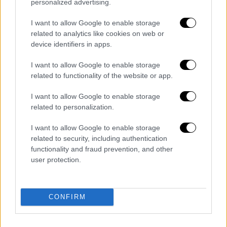
personalized advertising.
Στρασβούργου και την περιοχή σάρωναν οι
I want to allow Google to enable storage
αστυνομικές δυνάμεις επί ώρες ολόκληρες.
related to analytics like cookies on web or
device identifiers in apps.
Όταν εντοπίστηκε από περιπολικό καθώς
περπατούσε, εκείνος πυροβόλησε εναντίον
I want to allow Google to enable storage
των αστυνομικών, οι οποίοι απάντησαν και
related to functionality of the website or app.
τον εξουδετέρωσαν. Όπως ανέφερε ο
I want to allow Google to enable storage
εισαγγελέας του Παρισιού, Ρεμί Ετζ, οι
related to personalization.
ερευνητές βρήκαν πάνω του ένα παλιό
περίστροφο με έξι σφαίρες, πέντε από τις
I want to allow Google to enable storage
οποίες είχαν βληθεί, καθώς και ένα μαχαίρι
related to security, including authentication
functionality and fraud prevention, and other
και άλλες οκτώ σφαίρες στην εσωτερική
user protection.
τσέπη του παλτού που φορούσε.
Διαβάστε ακόμη
CONFIRM
«Είχαν άδεια για τις Αλυκές,
προσγειώθηκαν στο... Σαρακήνικο:
Προθεσμία να απολογηθούν ζήτησαν