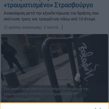
«τραυματισμένο» Στρασβούργο
Ανακούφιση μετά την εξουδετέρωση του δράστη, που
σκότωσε τρεις και τραυμάτισε πάνω από 10 άτομα
🕛 χρόνος ανάγνωσης: 2 λεπτά ┋
Ένα λευκό τριαντάφυλλο στη μνήμη των θυμάτων της
τρομοκρατικής επίθεσης στο Στρασβούργο (AP
Photo/Christophe Ena)