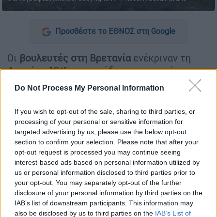
Προσθέστε το ΕΘΝΟΣ στη Google
Οι
βουλευτές στη Βρετανία
ενέκριναν τη
Δευτέρα 18/5 νομοσχέδιο με το οποίο
τερματίζεται η ελεύθερη μετανάστευση των
Do Not Process My Personal Information
εργαζομένων από την Ε.Ε.
, σε μια ψηφοφορία
που έφερε στο φως το
θέμα των αλλοδαπών
If you wish to opt-out of the sale, sharing to third parties, or
νοσηλευτών και γιατρών
εν μέσω της
processing of your personal or sensitive information for
πανδημίας του κορονοϊού
. Το νομοσχέδιο
targeted advertising by us, please use the below opt-out
section to confirm your selection. Please note that after your
καταργεί από το 2021 τα ειδικά δικαιώματα
opt-out request is processed you may continue seeing
μετανάστευσης που είχαν οι πολίτες του
interest-based ads based on personal information utilized by
Ευρωπαϊκού Οικονομικού Χώρου (Ε.Ε.,
us or personal information disclosed to third parties prior to
Ισλανδία, Νορβηγία και Λίχτενσταϊν) και της
your opt-out. You may separately opt-out of the further
disclosure of your personal information by third parties on the
Ελβετίας.
IAB’s list of downstream participants. This information may
also be disclosed by us to third parties on the
IAB’s List of
Ωστόσο, δεν εξηγεί με λεπτομέρειες τα
νέα