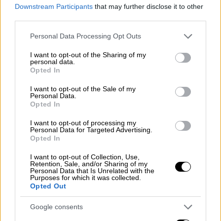
Downstream Participants
that may further disclose it to other
κριτήρια βάσει των οποίων θα επιτρέπεται ή
third parties.
όχι η μετανάστευση εργαζομένων
. Ο
Please note that this website/app uses one or more Google
Βρετανός πρωθυπουργός Μπόρις Τζόνσον
Personal Data Processing Opt Outs
services and may gather and store information including but
έχει ήδη παρουσιάσει το προσχέδιο ενός
not limited to your visit or usage behaviour. You may click to
I want to opt-out of the Sharing of my
personal data.
συστήματος με βαθμούς, το οποίο θα ευνοεί
grant or deny consent to Google and its third-party tags to
Opted In
τους υποψήφιους που ασκούν κάποιο
use your data for below specified purposes in below Google
consent section.
ιδιαίτερα εξειδικευμένο επάγγελμα.
I want to opt-out of the Sale of my
Personal Data.
Opted In
Η μετανάστευση από τις πιο φτωχές χώρες
της Ε.Ε. ήταν ένα από τα σημαντικότερα
I want to opt-out of processing my
Personal Data for Targeted Advertising.
ζητήματα της εκστρατείας για το
Opted In
δημοψήφισμα του 2016 για το
Brexit
. Η
I want to opt-out of Collection, Use,
υπουργός Εσωτερικών Πρίτι Πατέλ
Retention, Sale, and/or Sharing of my
Personal Data that Is Unrelated with the
υποσχέθηκε την Τρίτη 19/5 ένα «πιο
Purposes for which it was collected.
αυστηρό, πιο δίκαιο και πιο απλό» σύστημα,
Opted Out
το οποίο «θα παίξει ζωτικής σημασίας
Google consents
ρόλο» κατά της πανδημίας του κορονοϊού.