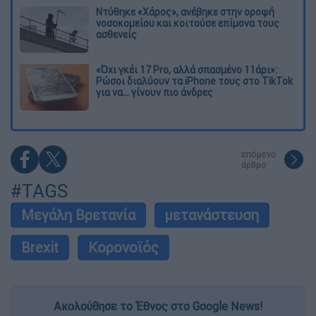
Ντύθηκε «Χάρος», ανέβηκε στην οροφή
νοσοκομείου και κοιτούσε επίμονα τους
ασθενείς
«Όχι γκέι 17 Pro, αλλά σπασμένο 11άρι»:
Ρώσοι διαλύουν τα iPhone τους στο TikTok
για να... γίνουν πιο άνδρες
επόμενο
άρθρο
#TAGS
Μεγάλη Βρετανία
μετανάστευση
Brexit
Κορονοϊός
Ακολούθησε το Έθνος στο Google News!