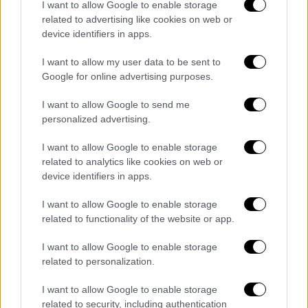
Από την πλευρά τους οι Εργατικοί, δια
I want to allow Google to enable storage
related to advertising like cookies on web or
στόματος του Νικ Τόμας - Σίμοντς,
device identifiers in apps.
απάντησαν ότι το νομοσχέδιο «απειλεί το
NHS (Εθνικό Σύστημα Υγείας) την ώρα που
I want to allow my user data to be sent to
το έχουμε ανάγκη περισσότερο από ποτέ».
Google for online advertising purposes.
Όπως αναφέρει το ΑΠΕ - ΜΠΕ, προκειμένου
I want to allow Google to send me
personalized advertising.
κάποιος να μεταναστεύσει στη Βρετανία θα
πρέπει να έχει
ετήσιο μισθό τουλάχιστον
I want to allow Google to enable storage
25.600 λίρες
(28.600 ευρώ), δηλαδή λιγότερο
related to analytics like cookies on web or
από τον μέσο μισθό στη Βρετανία, αλλά πολύ
device identifiers in apps.
περισσότερο από όσα κερδίζουν οι
I want to allow Google to enable storage
εργαζόμενοι στον τομέα τη υγείας. Λίγο
related to functionality of the website or app.
περισσότερο από το 13% των εργαζόμενων
I want to allow Google to enable storage
στο NHS είναι αλλοδαποί και το 5,5%
related to personalization.
πολίτες ΕΕ.
I want to allow Google to enable storage
Η Πατέλ υπογράμμισε ότι η βρετανική
related to security, including authentication