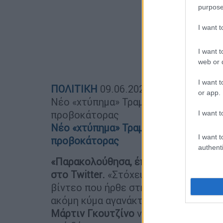
purpose
I want 
I want t
web or d
I want t
ΠΟΛΙΤΙΚΗ
09.06.2020
19:27
or app.
Νέο «χτύπημα» Τραμπ: Ο 75χρονος πο
προβοκάτορας
I want t
Νέο «χτύπημα» Τραμπ: Ο 75χρονος πο
I want t
προβοκάτορας
authenti
«Παρακολούθησα, έπεσε πιο απότομα
στο Twitter.
«Στόχευε τον σαρωτή; Μπ
βίντεο που ήρθε στη δημοσιότητα τ
ακόμη κύμα αγανάκτησης στις ΗΠΑ. Σ
Μάρτιν Γκουτζίνο
να πλησιάζει μόνο