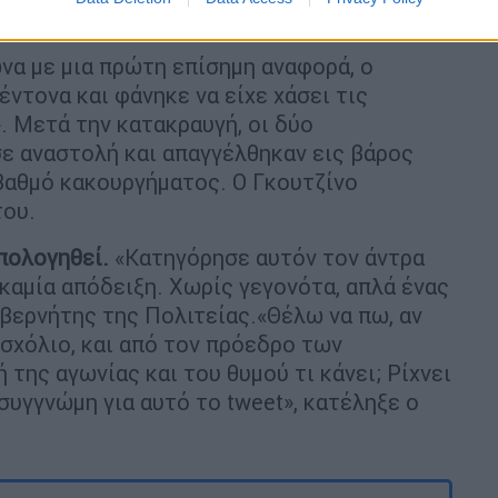
 βίαια στο έδαφος.
α με μια πρώτη επίσημη αναφορά, ο
ντονα και φάνηκε να είχε χάσει τις
. Μετά την κατακραυγή, οι δύο
ε αναστολή και απαγγέλθηκαν εις βάρος
 βαθμό κακουργήματος. Ο Γκουτζίνο
του.
απολογηθεί.
«Κατηγόρησε αυτόν τον άντρα
 καμία απόδειξη. Χωρίς γεγονότα, απλά ένας
υβερνήτης της Πολιτείας.«Θέλω να πω, αν
 σχόλιο, και από τον πρόεδρο των
της αγωνίας και του θυμού τι κάνει; Ρίχνει
 συγγνώμη για αυτό το tweet», κατέληξε ο