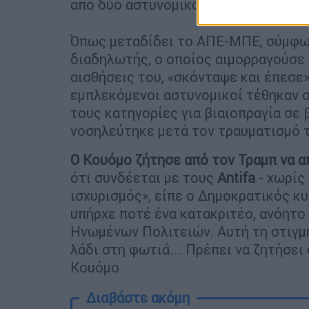
από δύο αστυνομικούς και να πέφτει
Όπως μεταδίδει το ΑΠΕ-ΜΠΕ, σύμφων
διαδηλωτής, ο οποίος αιμορραγούσε έ
αισθήσεις του, «σκόνταψε και έπεσε»
εμπλεκόμενοι αστυνομικοί τέθηκαν σ
τους κατηγορίες για βιαιοπραγία σε
νοσηλεύτηκε μετά τον τραυματισμό 
Ο Κουόμο ζήτησε από τον Τραμπ να 
ότι συνδέεται με τους
Antifa
- χωρίς
ισχυρισμός», είπε ο Δημοκρατικός κ
υπήρχε ποτέ ένα κατακριτέο, ανόητο
Ηνωμένων Πολιτειών. Αυτή τη στιγμή 
λάδι στη φωτιά... Πρέπει να ζητήσει
Κουόμο.
Διαβάστε ακόμη