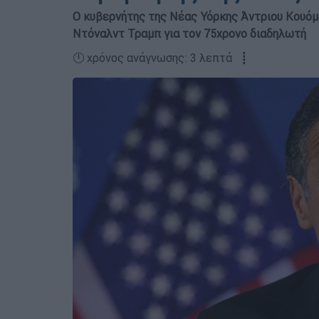
Ο κυβερνήτης της Νέας Υόρκης Άντριου Κουόμ
Ντόναλντ Τραμπ για τον 75χρονο διαδηλωτή
🕛 χρόνος ανάγνωσης: 3 λεπτά ┋