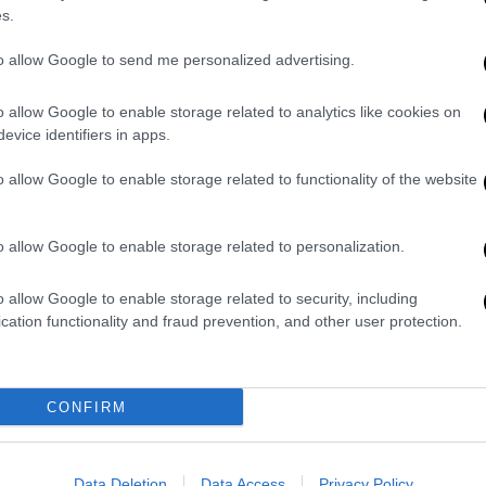
s.
to allow Google to send me personalized advertising.
o allow Google to enable storage related to analytics like cookies on
evice identifiers in apps.
o allow Google to enable storage related to functionality of the website
υ έριξαν οι αστυνομικοί ίσως ήταν
o allow Google to enable storage related to personalization.
υ έριξαν οι αστυνομικοί ίσως ήταν
o allow Google to enable storage related to security, including
cation functionality and fraud prevention, and other user protection.
 από όσο σπρώχθηκε», δήλωσε ο πρόεδρος
ορεί να είναι στημένο;» διερωτήθηκε. Το
ην περασμένη εβδομάδα προκάλεσε ένα
CONFIRM
ε αυτό διακρίνεται ο 75χρονος διαδηλωτής
ς μια αστυνομική διμοιρία, να σπρώχνεται
Data Deletion
Data Access
Privacy Policy