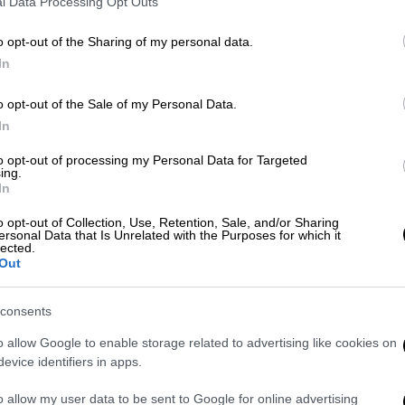
l Data Processing Opt Outs
ει όλα'», πρόσθεσε ο κυβερνήτης. «Και μετά
ηδιάζεις ξανά».
o opt-out of the Sharing of my personal data.
In
 πως ο ηλικιωμένος διαδηλωτής Μάρτιν
ου μετά το σπρώξιμό του από αστυνομικό
o opt-out of the Sale of my Personal Data.
της Νέας Υόρκης κατά τη διάρκεια
In
ραμπ
υπαινίχθηκε ότι ο 75χρονος Γκουτζίνο
to opt-out of processing my Personal Data for Targeted
 των Antifa» που φαίνεται ότι προσπάθησε
ing.
επικοινωνία της αστυνομίας.
In
o opt-out of Collection, Use, Retention, Sale, and/or Sharing
ersonal Data that Is Unrelated with the Purposes for which it
lected.
Out
consents
o allow Google to enable storage related to advertising like cookies on
evice identifiers in apps.
o allow my user data to be sent to Google for online advertising