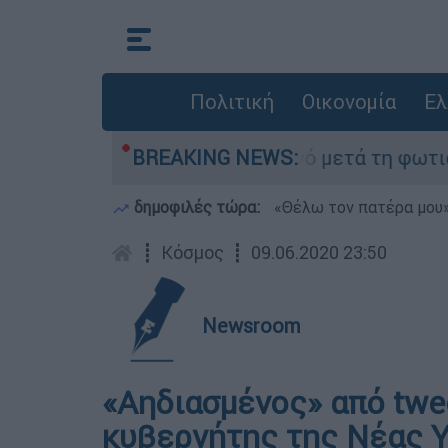
Πολιτική
Οικονομία
Ελ
οτα» στο Πόρτο Γερμανό μετά τη φωτιά - Αγώνας
BREAKING NEWS:
δημοφιλές τώρα:
«Θέλω τον πατέρα μου»:
┋
Κόσμος
┋
09.06.2020 23:50
Newsroom
«Αηδιασμένος» από twe
κυβερνήτης της Νέας 