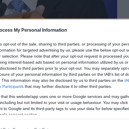
ocess My Personal Information
to opt-out of the sale, sharing to third parties, or processing of your per
formation for targeted advertising by us, please use the below opt-out s
 το ΕΘΝΟΣ στη Google
r selection. Please note that after your opt-out request is processed y
eing interest-based ads based on personal information utilized by us or
ιου Κουόμο
δήλωσε σήμερα «αηδιασμένος»
disclosed to third parties prior to your opt-out. You may separately opt-
ν ΗΠΑ Ντόναλντ Τραμπ ότι
ένας 75χρονος
losure of your personal information by third parties on the IAB’s list of
. This information may also be disclosed by us to third parties on the
IA
τεο να σπρώχνεται από αστυνομικό στο
Participants
that may further disclose it to other third parties.
ης «έπεσε πιο απότομα από όσο
 that this website/app uses one or more Google services and may gath
including but not limited to your visit or usage behaviour. You may click 
σήμερα που με εκπλήσσει ακόμη και μετά
 to Google and its third-party tags to use your data for below specifi
ogle consent section.
δήλωσε ο Κουόμο στην καθημερινή του
, φτάνεις σε ένα σημείο που λες, ‘Τίποτα