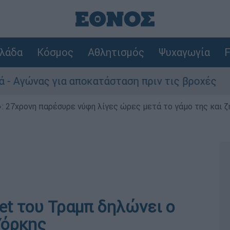
λάδα
Κόσμος
Αθλητισμός
Ψυχαγωγία
F
 για αποκατάσταση πριν τις βροχές
Συνα
 27χρονη παρέσυρε νύφη λίγες ώρες μετά το γάμο της και ζη
et του Τραμπ δηλώνει ο
Υόρκης