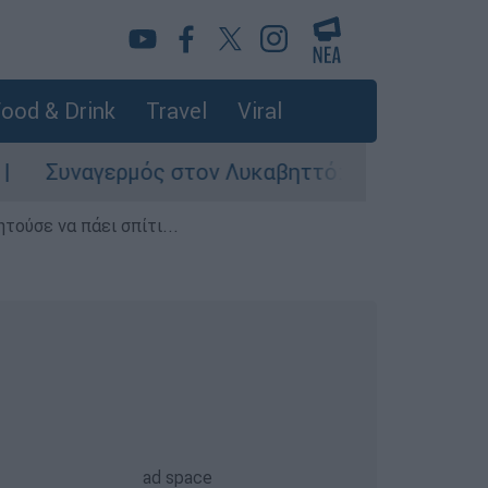
ood & Drink
Travel
Viral
γερμός στον Λυκαβηττό: Σορός σε προχωρημένη 
τούσε να πάει σπίτι...