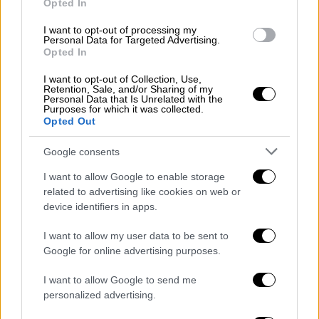
Opted In
Οι δύο σίγουροι εξωπλανήτες Gliese 887b
I want to opt-out of processing my
και Gliese 887c είναι πολύ γρήγοροι
Personal Data for Targeted Advertising.
Opted In
-περισσότερο και από τον Ερμή- καθώς
ολοκληρώνουν μια περιστροφή γύρω από το
I want to opt-out of Collection, Use,
Retention, Sale, and/or Sharing of my
μητρικό τους άστρο κάθε 9,3 και 21,8 μέρες
Personal Data that Is Unrelated with the
Purposes for which it was collected.
αντίστοιχα (αυτή είναι η διάρκεια του έτους
Opted Out
τους). Οι επιστήμονες βρήκαν ενδείξεις και
για ένα τρίτο εξωπλανήτη με διάρκεια έτους
Google consents
περίπου 50 γήινων ημερών.
I want to allow Google to enable storage
related to advertising like cookies on web or
Σύμφωνα με τις πρώτες ενδείξεις,
οι δύο
device identifiers in apps.
επιβεβαιωμένοι εξωπλανήτες φαίνονται
υπερβολικά καυτοί για να διαθέτουν υγρό
I want to allow my user data to be sent to
νερό στην επιφάνεια τους, χωρίς πάντως
Google for online advertising purposes.
αυτό να αποκλείεται.
Όμως ο τρίτος μη
I want to allow Google to send me
επιβεβαιωμένος, που είναι πιο μακρινός,
personalized advertising.
πιθανώς βρίσκεται μέσα στη φιλόξενη για