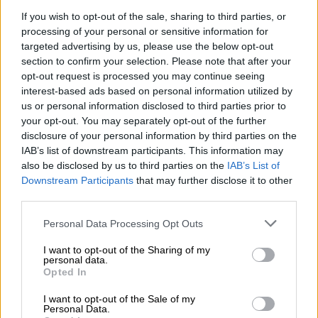
εν λόγω άστρου, ενός από τα κοντινότερα
If you wish to opt-out of the sale, sharing to third parties, or
στον Ήλιο και είναι πολύ πιθανό να είναι
processing of your personal or sensitive information for
βραχώδεις.
targeted advertising by us, please use the below opt-out
section to confirm your selection. Please note that after your
Οι ερευνητές, με επικεφαλής τη δρα Σάντρα
opt-out request is processed you may continue seeing
Τζέφερς του
γερμανικού Πανεπιστημίου του
interest-based ads based on personal information utilized by
Γκέτιγκεν
, που έκαναν τη σχετική
us or personal information disclosed to third parties prior to
δημοσίευση στο περιοδικό «Science
»,
your opt-out. You may separately opt-out of the further
disclosure of your personal information by third parties on the
πραγματοποίησαν την ανακάλυψη από το
IAB’s list of downstream participants. This information may
Ευρωπαϊκό Νότιο Αστεροσκοπείο (ESO) στη
also be disclosed by us to third parties on the
IAB’s List of
Χιλή
. Πρόκειται για ένα από τα κοντινότερα
Downstream Participants
that may further disclose it to other
συστήματα πολλών πλανητών που έχουν
third parties.
βρεθεί μέχρι σήμερα. Η εγγύτητα των
Please note that this website/app uses one or more Google
Personal Data Processing Opt Outs
εξωπλανητών του τους καθιστά κατ' εξοχήν
services and may gather and store information including but
υποψήφιους στόχους για μελέτη από το
not limited to your visit or usage behaviour. You may click to
I want to opt-out of the Sharing of my
personal data.
grant or deny consent to Google and its third-party tags to
μελλοντικό μεγάλο αμερικανικό διαστημικό
Opted In
use your data for below specified purposes in below Google
τηλεσκόπιο James Webb, τον διάδοχο του
consent section.
I want to opt-out of the Sale of my
Hubble.
Personal Data.