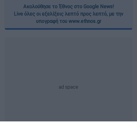
Ακολούθησε το Έθνος στο Google News!
Live όλες οι εξελίξεις λεπτό προς λεπτό, με την
υπογραφή του www.ethnos.gr