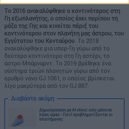
Το 2016 ανακαλύφθηκε ο κοντινότερος στη
Γη εξωπλανήτης, ο οποίος έχει περίπου τη
μάζα της Γης και κινείται πέριξ του
κοντινότερου στον πλανήτη μας άστρου, του
Εγγύτατου του Κενταύρου
. Το 2018
ανακαλύφθηκε μια υπερ-Γη γύρω από το
δεύτερο κοντινότερο στη Γη αστέρι, το
άστρο Μπάρναρντ. Το 2019 βρέθηκε ένα
σύστημα τριών πλανητών γύρω από τον
ερυθρό νάνο GJ 1061, ο οποίος βρίσκεται
λίγο μακρύτερα από τον GJ 887.
Διαβάστε ακόμη
Δημιούργησαν με AI νέους ιούς μέσα σε
λίγες ώρες - Γιατί προβληματίζονται οι
επιστήμονες