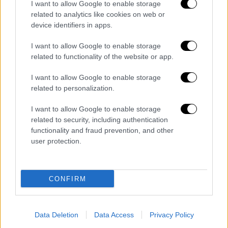
I want to allow Google to enable storage
ζωή ζώνη του άστρου του, το οποίο έχει τη
related to analytics like cookies on web or
μισή περίπου μάζα του Ήλιου μας και είναι
device identifiers in apps.
λιγότερο δραστήριο από άλλους ερυθρούς
νάνους, συνεπώς μάλλον δεν βομβαρδίζει
I want to allow Google to enable storage
related to functionality of the website or app.
τους πλανήτες του με ισχυρή ακτινοβολία. Η
θερμοκρασία του Gliese 887c εκτιμάται σε
I want to allow Google to enable storage
περίπου 70 βαθμούς Κελσίου. Είναι άγνωστο
related to personalization.
αν οι δύο εξωπλανήτες διαθέτουν
I want to allow Google to enable storage
ατμόσφαιρα.
related to security, including authentication
functionality and fraud prevention, and other
Σύμφωνα με το ΑΠΕ-ΜΠΕ, ειδικά αν
user protection.
μελλοντικές παρατηρήσεις επιβεβαιώσουν
την ύπαρξη και τρίτου εξωπλανήτη, τότε
το
σύστημα του
GJ 887 αναμένεται να γίνει στο
CONFIRM
μέλλον ένα από τα πιο μελετημένα στη
«γειτονιά» μας.
Η εγγύτητα του καθιστά
πιθανή ακόμη και τη μελέτη της πιθανής
Data Deletion
Data Access
Privacy Policy
ατμόσφαιρας των πλανητών του.