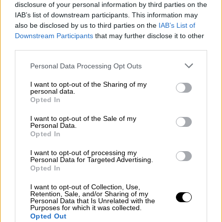
προστατεύουμε με ιδιαίτερη σπουδή όλα τα
disclosure of your personal information by third parties on the
πολιτιστικά αγαθά που έχουμε υπό την
IAB’s list of downstream participants. This information may
also be disclosed by us to third parties on the
IAB’s List of
κατοχή μας, χωρίς καμιά διάκριση,
Downstream Participants
that may further disclose it to other
συμπεριλαμβανομένης της Αγίας Σοφίας.
third parties.
Κρατούμε με ιδιαίτερη ευαισθησία ζωντανή
Please note that this website/app uses one or more Google
Personal Data Processing Opt Outs
την ιστορική, πολιτιστική και πνευματική
services and may gather and store information including but
αξία της Αγίας Σοφίας από την ημέρα που
not limited to your visit or usage behaviour. You may click to
I want to opt-out of the Sharing of my
personal data.
κατακτήθηκε μέχρι σήμερα», αναφέρει ο
grant or deny consent to Google and its third-party tags to
Opted In
εκπρόσωπος του τουρκικού ΥΠΕΞ,
Χαμί
use your data for below specified purposes in below Google
consent section.
Ακσόι
.
I want to opt-out of the Sale of my
Personal Data.
Opted In
Στην ανακοίνωσή του προστίθεται ότι: «Με
την ευκαιρία αυτή υπενθυμίζουμε για άλλη
I want to opt-out of processing my
Personal Data for Targeted Advertising.
μια φορά μια αλήθεια που επαναλαμβάνουμε
Opted In
συνεχώς. Η Αγία Σοφία, όπως όλα τα
I want to opt-out of Collection, Use,
πολιτιστικά μνημεία που βρίσκονται στο
Retention, Sale, and/or Sharing of my
Personal Data that Is Unrelated with the
έδαφός μας, αποτελούν περιουσία της
Purposes for which it was collected.
Τουρκίας. Κάθε είδους δικαιοδοσία σε
Opted Out