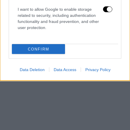
καθεστώς της Αγίας Σοφίας είναι θέμα
κυριαρχίας για την Τουρκία». Βέβαια, με την
I want to allow Google to enable storage
έκταση που έχει λάβει αυτή η δήλωση εδώ
related to security, including authentication
functionality and fraud prevention, and other
στην Τουρκία, λίγες ώρες πριν από την
user protection.
εκδίκαση μίας τέτοιας ιστορικής υπόθεσης,
η Άγκυρα θα υποχρεωθεί να αντιδράσει.
CONFIRM
Data Deletion
Data Access
Privacy Policy