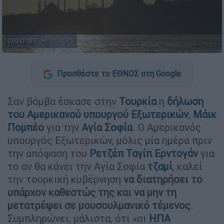
copyright: APImages
Προσθέστε το ΕΘΝΟΣ στη Google
Σαν βόμβα έσκασε στην
Τουρκία
η
δήλωση
του Αμερικανού υπουργού Εξωτερικών
,
Μάικ
Πομπέο
για την
Αγία Σοφία
. Ο Αμερικανός
υπουργός Εξωτερικών, μόλις μία ημέρα πριν
την απόφαση του
Ρετζέπ Ταγίπ Ερντογάν
για
το αν θα κάνει την Αγία Σοφία
τζαμί
, καλεί
την τουρκική κυβέρνηση
να διατηρήσει το
υπάρχον καθεστώς της και να μην τη
μετατρέψει σε μουσουλμανικό τέμενος
.
Συμπληρώνει, μάλιστα, ότι «οι
ΗΠΑ