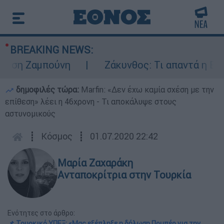
BREAKING NEWS:
ση Ζαμπούνη
Ζάκυνθος: Τι απαντά η ΕΛΑΣ γ
δημοφιλές τώρα:
Marfin: «Δεν έχω καμία σχέση με την
επίθεση» λέει η 46χρονη - Τι αποκάλυψε στους
αστυνομικούς
┋
Κόσμος
┋
01.07.2020 22:42
Μαρία Ζαχαράκη
Ανταποκρίτρια στην Τουρκία
Ενότητες στο άρθρο:
📌 Τουρκικό ΥΠΕΞ: «Μας εξέπληξε η δήλωση Πομπέο για την