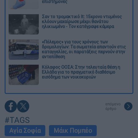
επιστήμονες
Σαν το τρομακτικό It: 15χρονο ντυμένος
κλόουν μαχαίρωσε μέχρι θανάτου
ηλικιωμένο - Τον κατέγραψε κάμερα
«Πόλεμος» για τους χρόνους των
δρομολογίων: Τα σωματεία απαντούν στις
καταγγελίες, οι παρατάξεις περνούν στην
αντεπίθεση
Κόλαφος ΟΟΣΑ: Στην τελευταία θέση η
Ελλάδα για το πραγματικό διαθέσιμο
εισόδημα των νοικοκυριών
επόμενο
άρθρο
#TAGS
Αγία Σοφία
Μάικ Πομπέο