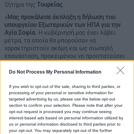
ζήτημα της
Τουρκίας
.
«
Μας προκάλεσε έκπληξη η δήλωση του
υπουργείου Εξωτερικών των ΗΠΑ για την
Αγία Σοφία
. Η κυβέρνησή μας έχει λάβει
μέτρα, τα οποία θα μπορούσαν να
χαρακτηριστούν ακόμη και ως σιωπηλή
επανάσταση, προκειμένου να προστατεύσει
τη θρησκευτική ελευθερία και τις
πεποιθήσεις, όπως αυτά διασφαλίζονται από
Do Not Process My Personal Information
το σύνταγμα και τους νόμους μας, για όλους
τους πολίτες μας χωρίς διακρίσεις.
If you wish to opt-out of the sale, sharing to third parties, or
processing of your personal or sensitive information for
Τουρκικό ΥΠΕΞ: «Μας εξέπληξε η
targeted advertising by us, please use the below opt-out
section to confirm your selection. Please note that after your
δήλωση Πομπέο για την Αγία Σοφία»
opt-out request is processed you may continue seeing
interest-based ads based on personal information utilized by
Στο πλαίσιο της ανοχής που πηγάζει από τον
us or personal information disclosed to third parties prior to
πολιτισμό και την ιστορία μας
,
your opt-out. You may separately opt-out of the further