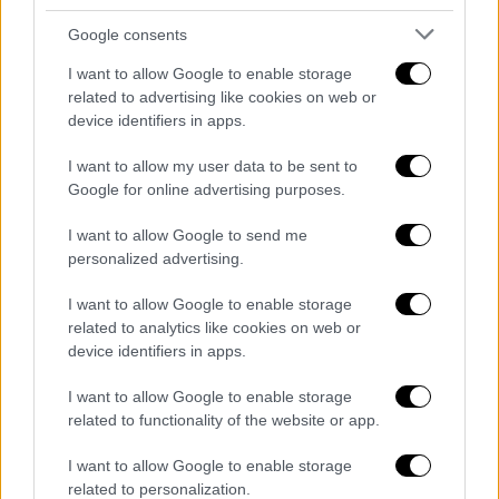
σχέση με την Αγία Σοφία αφορά εσωτερικό
Google consents
μας ζήτημα και αποτελεί κυριαρχικό
δικαίωμα της Τουρκίας. Φυσικά, όλοι είναι
I want to allow Google to enable storage
related to advertising like cookies on web or
ελεύθεροι να εκφράσουν την άποψή τους.
device identifiers in apps.
Ωστόσο, δεν μπορεί κανείς να μιλά για τα
κυριαρχικά μας δικαιώματα
I want to allow my user data to be sent to
χρησιμοποιώντας εκφράσεις, όπως
Google for online advertising purposes.
"προειδοποιούμε, υπαγορεύουμε"»,
I want to allow Google to send me
καταλήγει το τουρκικό ΥΠΕΞ.
personalized advertising.
Νωρίτερα
είχαμε μία πρώτη απάντηση στον
I want to allow Google to enable storage
Πομπέο από τον
αντιπρόεδρο του
related to analytics like cookies on web or
device identifiers in apps.
κυβερνώντος κόμματος, Νουμάν
Κουρτουλμούς
, ο οποίος είπε εμφανώς
I want to allow Google to enable storage
ενοχλημένος από την αμερικανική
related to functionality of the website or app.
παρέμβαση ότι «δεν χρειαζόμαστε ούτε
I want to allow Google to enable storage
συμβουλές ούτε εκκλήσεις απ'έξω. Το
related to personalization.