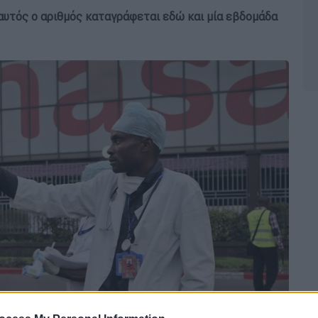
αυτός ο αριθμός καταγράφεται εδώ και μία εβδομάδα