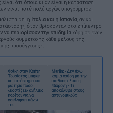
ς
είναι ότι όποια κι αν είναι η κατάσταση
Δεν είναι ποτέ πολύ αργά», υπογράμμισε.
άλιστα ότι η
Ιταλία και η Ισπανία
, αν και
ατάσταση», όταν βρίσκονταν στο επίκεντρο
ν να περιορίσουν την επιδημία
χάρη σε έναν
εργούς συμμετοχής κάθε μέλους της
ικής προσέγγισης».
Φρίκη στην Κρήτη:
Marfin: «Δεν έχω
Τουρίστας μπήκε
καμία σχέση με την
σε κατάστημα και
επίθεση» λέει η
ρώτησε πόσο
46χρονη - Τι
«κοστίζει» ανήλικο
αποκάλυψε στους
κορίτσι για να
αστυνομικούς
ασελγήσει πάνω
του