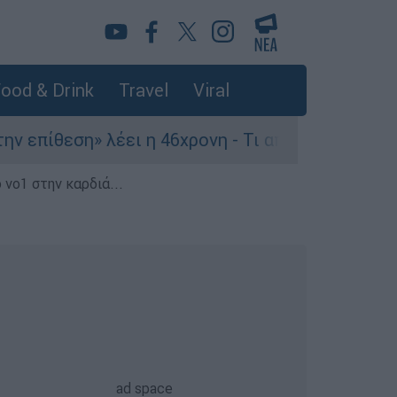
ood & Drink
Travel
Viral
εση» λέει η 46χρονη - Τι αποκάλυψε στους αστυν
 νο1 στην καρδιά...