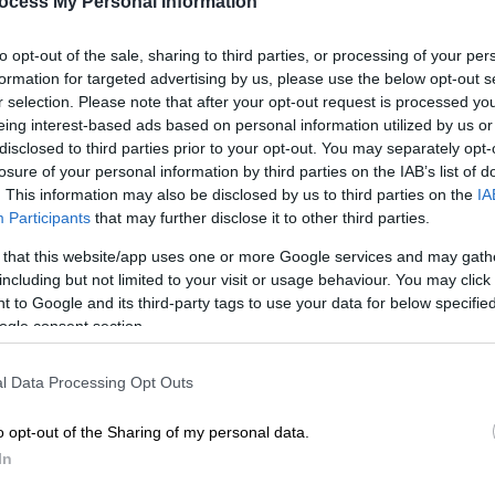
ocess My Personal Information
to opt-out of the sale, sharing to third parties, or processing of your per
formation for targeted advertising by us, please use the below opt-out s
r selection. Please note that after your opt-out request is processed y
eing interest-based ads based on personal information utilized by us or
disclosed to third parties prior to your opt-out. You may separately opt-
 το ΕΘΝΟΣ στη Google
losure of your personal information by third parties on the IAB’s list of
. This information may also be disclosed by us to third parties on the
IA
Participants
that may further disclose it to other third parties.
νται καθημερινά από τον νέο
κορονοϊό,
0 εδώ και μία εβδομάδα
, ανακοίνωσε σήμερα
 that this website/app uses one or more Google services and may gath
γείας (ΠΟΥ)
.
including but not limited to your visit or usage behaviour. You may click 
 to Google and its third-party tags to use your data for below specifi
ων νέων
κρουσμάτων
ξεπερνά τις 160.000
ogle consent section.
των Covid-19, που έχουν καταμετρηθεί έως
ρκεια του τελευταίου μήνα», είπε ο
γενικός
l Data Processing Opt Outs
μ Γκεμπρεγέσους.
o opt-out of the Sharing of my personal data.
ράτη που απέτυχαν να χρησιμοποιήσουν κάθε
In
υς στη μάχη κατά του νέου κορονοϊού
θα