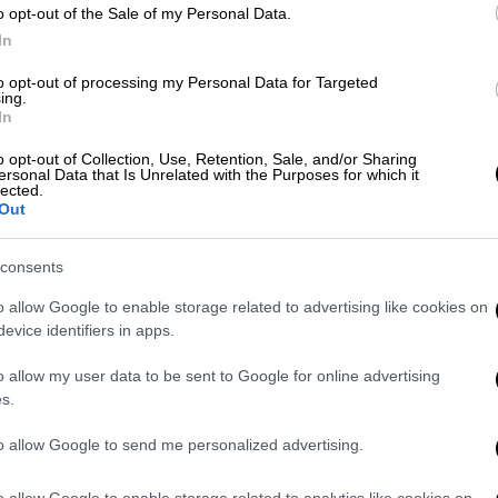
o opt-out of the Sale of my Personal Data.
In
 κατακερματισμένη προσέγγιση. Αυτές οι
to opt-out of processing my Personal Data for Targeted
 δρόμο μπροστά τους»
, σημείωσε ο γενικός
ing.
In
ίζει κανένα κράτος, σύμφωνα με το ΑΠΕ.
o opt-out of Collection, Use, Retention, Sale, and/or Sharing
ersonal Data that Is Unrelated with the Purposes for which it
lected.
Out
consents
o allow Google to enable storage related to advertising like cookies on
evice identifiers in apps.
o allow my user data to be sent to Google for online advertising
s.
to allow Google to send me personalized advertising.
o allow Google to enable storage related to analytics like cookies on