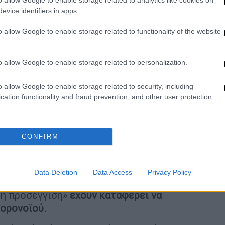
evice identifiers in apps.
o allow Google to enable storage related to functionality of the website
υν τα 100.000 νέα κρούσματα την ημέρα
o allow Google to enable storage related to personalization.
υν τα 100.000 νέα κρούσματα την ημέρα
o allow Google to enable storage related to security, including
τι ο καλύτερος τρόπος για να εξέλθουμε
cation functionality and fraud prevention, and other user protection.
τήσουμε μια
καθολική προσέγγιση
», τόνισε ο
ευθύνοντας για μία ακόμη φορά έκκληση να
στασιοποίησης, να εντοπίζονται και να
CONFIRM
θενται σε καραντίνα οι επαφές τους και να
παραίτητο.
Data Deletion
Data Access
Privacy Policy
ινε, επισημαίνοντας πως οι χώρες που
κή προσέγγιση»
έχουν καταφέρει να
κορονοϊού.