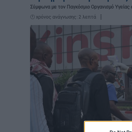
Σύμφωνα με τον Παγκόσμιο Οργανισμό Υγείας 
🕛 χρόνος ανάγνωσης: 2 λεπτά ┋