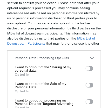
section to confirm your selection. Please note that after your
opt-out request is processed you may continue seeing
Αεροσκάφος της Lufthansa/(AP Photo/Michael Probst)
interest-based ads based on personal information utilized by
us or personal information disclosed to third parties prior to
your opt-out. You may separately opt-out of the further
Προσθέστε το ΕΘΝΟΣ στη Google
disclosure of your personal information by third parties on the
IAB’s list of downstream participants. This information may
also be disclosed by us to third parties on the
IAB’s List of
Περικοπή 1000 θέσεων
σε
διοικητικές
Downstream Participants
that may further disclose it to other
υπηρεσίες και του 20% των διευθυντικών
third parties.
θέσεων
ανακοίνωσε την Τρίτη 7 Ιουλίου η
Please note that this website/app uses one or more Google
Personal Data Processing Opt Outs
αεροπορική εταιρεία Lufthansa
, στο πλαίσιο
services and may gather and store information including but
του σχεδίου αναδιάθρωσής της, με στόχο
not limited to your visit or usage behaviour. You may click to
I want to opt-out of the Sharing of my
personal data.
την αποπληρωμή των 9 δισεκατομμυρίων
grant or deny consent to Google and its third-party tags to
Opted In
use your data for below specified purposes in below Google
ευρώ που έλαβε από την γερμανική
consent section.
I want to opt-out of the Sale of my
κυβέρνηση. Η εταιρεία ανακοίνωσε μεταξύ
Personal Data.
άλλων ότι στο βιβλίο παραγγελιών της θα
Opted In
παραμείνουν μόνο 80 αεροσκάφη έως το
I want to opt-out of processing my
2023, περιορίζοντας έτσι το ύψος των
Personal Data for Targeted Advertising.
Opted In