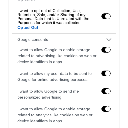
εξόδων για την αγορά νέων αεροσκαφών στο
μισό, ενώ ο στόλος της, ο οποίος το 2019
I want to opt-out of Collection, Use,
Retention, Sale, and/or Sharing of my
αριθμούσε 763 αεροπλάνα, θα μειωθεί κατά
Personal Data that Is Unrelated with the
Purposes for which it was collected.
100. Επιπλέον,
έχει ήδη ανακοινωθεί ότι
Opted Out
κλείνει η θυγατρική της, German Wings
.
Google consents
Η Lufthansa διαθέτει τον μεγαλύτερο στόλο
I want to allow Google to enable storage
αεροσκαφών στην Ευρώπη και το υψηλότερο
related to advertising like cookies on web or
μισθολογικό κόστος και καλείται τώρα να
device identifiers in apps.
περιορίσει και τα δύο. Έχει ωστόσο
ανακοινώσει ότι,
αν και στον Όμιλο
I want to allow my user data to be sent to
Google for online advertising purposes.
πλεονάζουν τουλάχιστον 22.000 θέσεις
πλήρους απασχόλησης, θα αποφύγει να
I want to allow Google to send me
απολύσει προσωπικό
, όπου αυτό είναι
personalized advertising.
εφικτό. Αυτή τη στιγμή βρίσκονται σε
I want to allow Google to enable storage
εξέλιξη διαπραγματεύσεις με τα συνδικάτα
related to analytics like cookies on web or
των κυβερνητών των αεροσκαφών
device identifiers in apps.
προκειμένου να συμφωνηθούν περικοπές