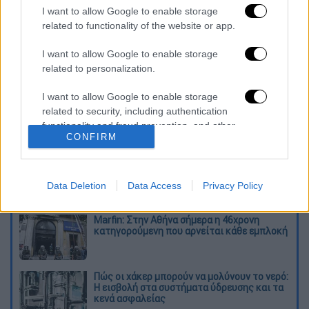
αποδοχών, κάτι που έχει ήδη συμφωνηθεί με
I want to allow Google to enable storage
related to functionality of the website or app.
τους εκπροσώπους των πληρωμάτων
καμπίνας.
I want to allow Google to enable storage
related to personalization.
Διαβάστε ακόμη
I want to allow Google to enable storage
Κυνήγι χρόνου στα λεωφορεία: Οι οδηγοί
related to security, including authentication
της ΟΣΥ καταγγέλλουν δρομολόγια που
functionality and fraud prevention, and other
«δεν βγαίνουν» και προειδοποιούν για
CONFIRM
κινδύνους
user protection.
Πώς έγινε η τραγωδία στα Μάλια: Η 40χρονη
πνίγηκε για να σώσει τη φίλη της
Data Deletion
Data Access
Privacy Policy
Marfin: Στην Αθήνα σήμερα η 46χρονη
κατηγορούμενη που αρνείται κάθε εμπλοκή
Πώς οι χάκερ μπορούν να μολύνουν το νερό:
Η εισβολή στα συστήματα ύδρευσης και τα
κενά ασφαλείας