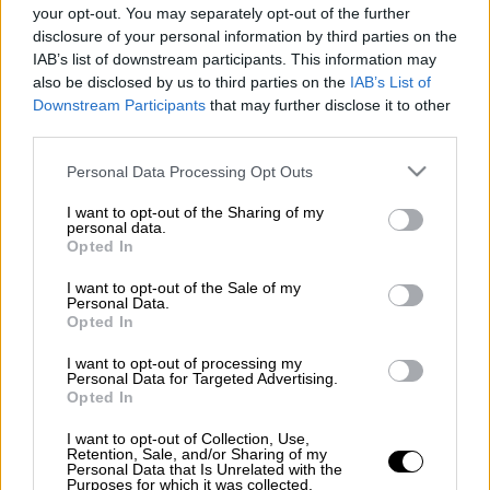
your opt-out. You may separately opt-out of the further
Προσθέστε το ΕΘΝΟΣ στη Google
disclosure of your personal information by third parties on the
IAB’s list of downstream participants. This information may
also be disclosed by us to third parties on the
IAB’s List of
Η
μαφία της Καλαβρίας
, η
Ντράγκετα
, όπως
Downstream Participants
that may further disclose it to other
προέκυψε από δικαστική έρευνα, έλαβε
third parties.
έκτακτη κρατική οικονομική στήριξη
, λόγω
Please note that this website/app uses one or more Google
Personal Data Processing Opt Outs
της
κρίσης του κορονοϊού
. Οκτώ άτομα
services and may gather and store information including but
συνελήφθησαν, διατάχθηκε η
κατάσχεση 7,5
not limited to your visit or usage behaviour. You may click to
I want to opt-out of the Sharing of my
personal data.
εκατομμυρίων ευρώ
και διαπιστώθηκε
grant or deny consent to Google and its third-party tags to
Opted In
use your data for below specified purposes in below Google
φορολογική απάτη από μέρους εταιρειών
consent section.
I want to opt-out of the Sale of my
της μαφίας που δραστηριοποιούνταν στον
Personal Data.
τομέα παραγωγής του χάλυβα. Σύμφωνα με
Opted In
τον ιταλικό τύπο, ένας από τους υπεύθυνους
I want to opt-out of processing my
της εταιρείας κατάφερε να λάβει, επί τρεις
Personal Data for Targeted Advertising.
Opted In
φορές, οικονομική στήριξη του ιταλικού
δημοσίου, η οποία θεσπίστηκε την βοήθεια
I want to opt-out of Collection, Use,
Retention, Sale, and/or Sharing of my
των επιχειρήσεων που αντιμετωπίζουν
Personal Data that Is Unrelated with the
Purposes for which it was collected.