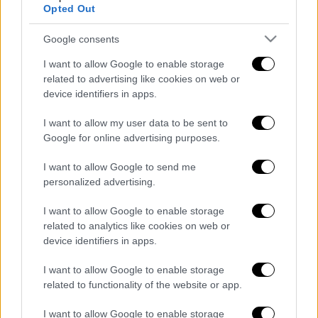
δυσκολίες, λόγω της κρίσης του κορονοϊού.
Opted Out
Όπως αναφέρει το ΑΠΕ - ΜΠΕ, την έρευνα
Google consents
ανέλαβε η εισαγγελία και η οικονομική
I want to allow Google to enable storage
αστυνομία του Μιλάνου. Όπως προέκυψε, οι
related to advertising like cookies on web or
μαφιόζικες φατρίες Γκρέκο και Γκράντε
device identifiers in apps.
Αράκρι
, χρησιμοποιώντας αχυρανθρώπους,
προχωρούσαν σε
συνεχές ξέπλυμα βρώμικου
I want to allow my user data to be sent to
Google for online advertising purposes.
χρήματος
. Ο τζίρος τους είχε ξεπεράσει τα
πεντακόσια εκατομμύρια ευρώ τα οποία, σε
I want to allow Google to send me
μεγάλο ποσοστό, επενδύθηκαν στην
personalized advertising.
Βουλγαρία και στο Ηνωμένο Βασίλειο.
I want to allow Google to enable storage
related to analytics like cookies on web or
Διαβάστε ακόμη
device identifiers in apps.
Kadebostany στο ethnos.gr: «Κάποτε
πίστευα ότι το να είσαι outsider ήταν
I want to allow Google to enable storage
αδυναμία, τώρα το βλέπω ως δύναμη»
related to functionality of the website or app.
I want to allow Google to enable storage
«Χωρίς σκηνές και κουβέρτες σε ακραίες