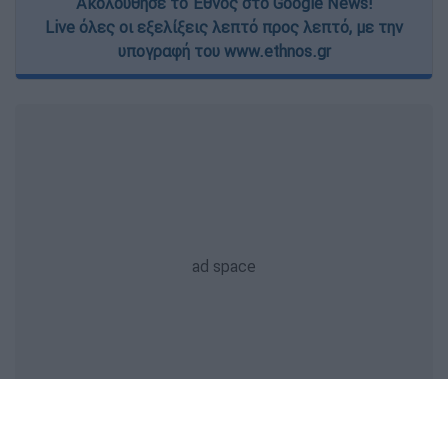
Ακολούθησε το Έθνος στο Google News!
Live όλες οι εξελίξεις λεπτό προς λεπτό, με την
υπογραφή του www.ethnos.gr