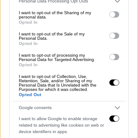
Personal Data Processing Opt Outs
services and may gather and store information including but
Είναι η δεύτερη φορά από την αρχή της
not limited to your visit or usage behaviour. You may click to
I want to opt-out of the Sharing of my
πανδημίας που ένας νέος άνθρωπος και
personal data.
grant or deny consent to Google and its third-party tags to
Opted In
μάλιστα κάτω των 24 ετών χάνει τη ζωή του
use your data for below specified purposes in below Google
στο
Βέλγιο
λόγω
κορονοϊού
, γράφει η Le
consent section.
I want to opt-out of the Sale of my
Personal Data.
Soir. Μία κοπέλα μόλις 18 ετών έχασε τη
Opted In
ζωή της στις
Βρυξέλλες
λόγω της
COVID-19
,
I want to opt-out of processing my
ενημέρωσε το VRT, είδηση που
Personal Data for Targeted Advertising.
επιβεβαιώθηκε από το Επιστημονικό
Opted In
Ινστιτούτο Δημόσιας Υγείας. H 18χρονη, η
I want to opt-out of Collection, Use,
οποία υπέφερε από υποκείμενα νοσήματα,
Retention, Sale, and/or Sharing of my
Personal Data that Is Unrelated with the
απεβίωσε την περασμένη Κυριακή.
Purposes for which it was collected.
Opted Out
Διαβάστε ακόμη
Google consents
Επιστήμονες ανακάλυψαν τον τέταρτο
I want to allow Google to enable storage
γνωστό τύπο μεταδοτικού καρκίνου στον
κόσμο
related to advertising like cookies on web or
device identifiers in apps.