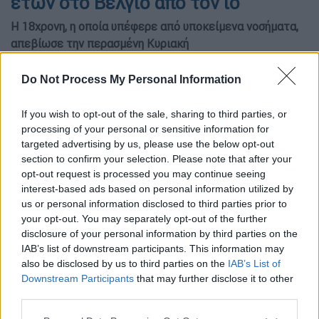
ετών στο Βέλγιο από τον ιό
H 18χρονη, η οποία υπέφερε από υποκείμενα νοσήματα,
απεβίωσε την περασμένη Κυριακή
Do Not Process My Personal Information
If you wish to opt-out of the sale, sharing to third parties, or
processing of your personal or sensitive information for
targeted advertising by us, please use the below opt-out
section to confirm your selection. Please note that after your
opt-out request is processed you may continue seeing
interest-based ads based on personal information utilized by
us or personal information disclosed to third parties prior to
your opt-out. You may separately opt-out of the further
disclosure of your personal information by third parties on the
IAB’s list of downstream participants. This information may
copyright: APimages
also be disclosed by us to third parties on the
IAB’s List of
Downstream Participants
that may further disclose it to other
third parties.
Προσθέστε το ΕΘΝΟΣ στη Google
Please note that this website/app uses one or more Google