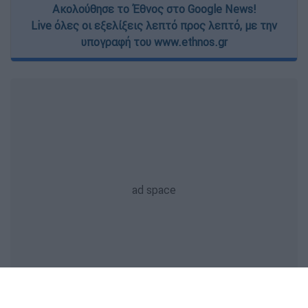
Ακολούθησε το Έθνος στο Google News!
Live όλες οι εξελίξεις λεπτό προς λεπτό, με την
υπογραφή του www.ethnos.gr