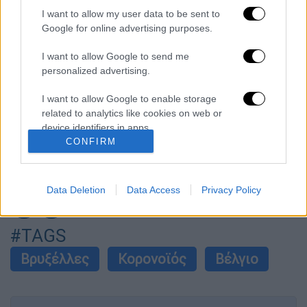
Μουντιάλ 2026: «Θα ανατινάξω τον Μέσι με
I want to allow my user data to be sent to
τέσσερις βόμβες» - Οι τρομοκρατικές
απειλές που ερεύνησε το FBI
Google for online advertising purposes.
I want to allow Google to send me
Φρίκη στην Κρήτη: Τουρίστας μπήκε σε
personalized advertising.
κατάστημα και ρώτησε πόσο «κοστίζει»
ανήλικο κορίτσι για να ασελγήσει πάνω του
I want to allow Google to enable storage
related to analytics like cookies on web or
Marfin: «Δεν έχω καμία σχέση με την
device identifiers in apps.
επίθεση» λέει η 46χρονη - Τι αποκάλυψε
στους αστυνομικούς
CONFIRM
I want to allow Google to enable storage
related to functionality of the website or app.
Data Deletion
Data Access
Privacy Policy
I want to allow Google to enable storage
επόμενο
άρθρο
related to personalization.
#TAGS
I want to allow Google to enable storage
related to security, including authentication
Βρυξέλλες
Κορονοϊός
Βέλγιο
functionality and fraud prevention, and other
user protection.