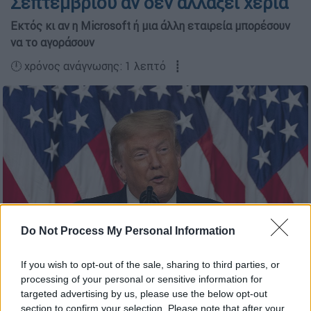
Σεπτεμβρίου αν δεν αλλάξει χέρια
Eκτός κι αν η Microsoft ή μια άλλη εταιρεία μπορέσουν
να το αγοράσουν
🕛 χρόνος ανάγνωσης: 1 λεπτό ┋
copyright: APimages
Do Not Process My Personal Information
Προσθέστε το ΕΘΝΟΣ στη Google
If you wish to opt-out of the sale, sharing to third parties, or
processing of your personal or sensitive information for
targeted advertising by us, please use the below opt-out
Έναν ακόμα
εκβιασμό εκτόξευσε ο πρόεδρος
section to confirm your selection. Please note that after your