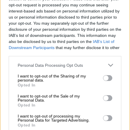
των ΗΠΑ
Ντόναλντ Τραμπ
στο πλαίσιο
opt-out request is processed you may continue seeing
πολιτικών και εμπορικών εντάσεων με την
interest-based ads based on personal information utilized by
us or personal information disclosed to third parties prior to
Κίνα
. Συγκεκριμένα δήλωσε ότι αν
το άκρως
your opt-out. You may separately opt-out of the further
δημοφιλές κοινωνικό δίκτυο TikTok
,
disclosure of your personal information by third parties on the
ιδιοκτησίας της κινεζικής ByteDance, δεν
IAB’s list of downstream participants. This information may
έχει πουληθεί πριν από τα μέσα Σεπτεμβρίου
also be disclosed by us to third parties on the
IAB’s List of
Downstream Participants
that may further disclose it to other
δεν θα συνεχίσει να λειτουργεί στις
third parties.
ΗΠΑ. «
Θα κλείσει τη 15η Σεπτεμβρίου εκτός
κι αν η Microsoft ή μια άλλη εταιρεία
Please note that this website/app uses one or more Google
Personal Data Processing Opt Outs
services and may gather and store information including but
μπορέσουν να το αγοράσουν και να βρουν μια
not limited to your visit or usage behaviour. You may click to
I want to opt-out of the Sharing of my
συμφωνία
», δήλωσε σε δημοσιογράφους ο
personal data.
grant or deny consent to Google and its third-party tags to
Opted In
Αμερικανός πρόεδρος.
use your data for below specified purposes in below Google
consent section.
I want to opt-out of the Sale of my
Η Ουάσιγκτον
κατηγορεί εδώ και μήνες το
Personal Data.
Opted In
συγκεκριμένο δίκτυο διασύνδεσης ότι
χρησιμοποιείται από τις κινεζικές
I want to opt-out of processing my
Personal Data for Targeted Advertising.
υπηρεσίες πληροφοριών για στόχους
Opted In
παρακολούθησης
. Το
TikTok
αρνείται