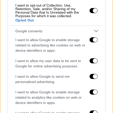
κατηγορηματικά κάθε διαβίβαση δεδομένων
I want to opt-out of Collection, Use,
Retention, Sale, and/or Sharing of my
στο Πεκίνο. Την Παρασκευή το βράδυ, ο
Personal Data that Is Unrelated with the
Purposes for which it was collected.
ένοικος του Λευκού Οίκου δήλωσε ότι
Opted Out
ήθελε να απαγορεύσει την εφαρμογή
διαμοιρασμού βίντεο και ότι αντιτίθετο
Google consents
στην εξαγορά του από έναν αμερικανικό
I want to allow Google to enable storage
όμιλο.
related to advertising like cookies on web or
device identifiers in apps.
Σήμερα,
ο Ρεπουμπλικανός
I want to allow my user data to be sent to
δισεκατομμυριούχος δήλωσε πως δεν τον
Google for online advertising purposes.
πειράζει εάν η Microsoft Corp αγοράσει την
TikTok
, προσθέτοντας πως είχε μια πολύ
I want to allow Google to send me
ωραία συζήτηση με τον διευθύνοντα
personalized advertising.
σύμβουλο της Microsoft και ότι θα ήταν
I want to allow Google to enable storage
ενδεχομένως ευκολότερο εάν ο
related to analytics like cookies on web or
αμερικανικός κολοσσός εξαγόραζε το
device identifiers in apps.
σύνολο του TikTok παρά το 30%.