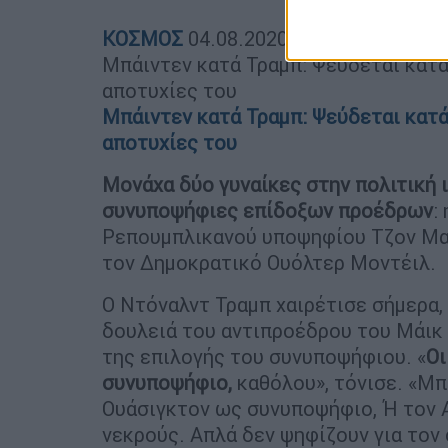
ΚΟΣΜΟΣ
04.08.2020
11:30
Μπάιντεν κατά Τραμπ: Ψεύδεται κατ
αποτυχίες του
Μπάιντεν κατά Τραμπ: Ψεύδεται κατ
αποτυχίες του
Μονάχα δύο γυναίκες στην πολιτική
συνυποψήφιες επίδοξων προέδρων
:
Ρεπουμπλικανού υποψηφίου Τζον Μακ
τον Δημοκρατικό Ουόλτερ Μοντέιλ.
Ο Ντόναλντ Τραμπ χαιρέτισε σήμερα,
δουλειά του αντιπροέδρου του Μάικ 
της επιλογής του συνυποψήφιου. «
Οι
συνυποψήφιο,
καθόλου», τόνισε. «Μπ
Ουάσιγκτον ως συνυποψήφιο, Ή τον 
νεκρούς. Απλά δεν ψηφίζουν για τον