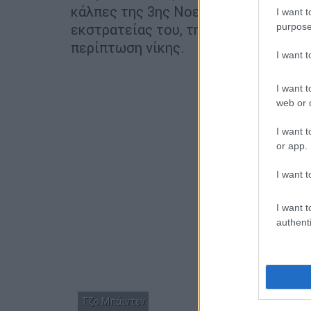
κάλπες της 3ης Νοεμβρίου, δεσμεύτη
I want t
purpose
εκστρατείας του, την άνοιξη, να επιλ
περίπτωση νίκης.
I want 
I want t
web or d
I want t
or app.
I want t
I want t
authenti
Τζο Μπάιντεν