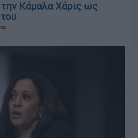
 την Κάμαλα Χάρις ως
 του
ικα