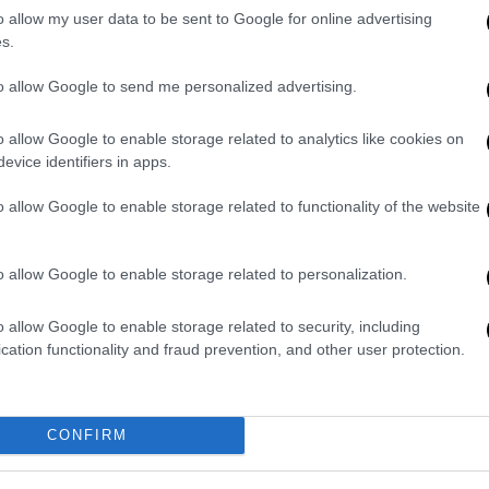
κε από την έναρξη της προεκλογικής
o allow my user data to be sent to Google for online advertising
s.
έξει μία
γυναίκα για αντιπρόεδρό του
, σε
to allow Google to send me personalized advertising.
o allow Google to enable storage related to analytics like cookies on
evice identifiers in apps.
o allow Google to enable storage related to functionality of the website
o allow Google to enable storage related to personalization.
o allow Google to enable storage related to security, including
cation functionality and fraud prevention, and other user protection.
CONFIRM