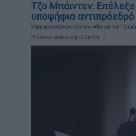
Τζο Μπάιντεν: Επέλεξε
υποψήφια αντιπρόεδρό
Κόρη μεταναστών από την Ινδία και την Τζαμά
🕛 χρόνος ανάγνωσης: 2 λεπτά ┋