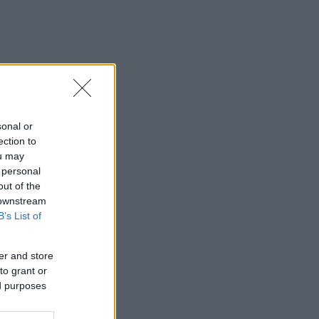
sonal or
ection to
ou may
 personal
out of the
 downstream
B’s List of
er and store
to grant or
ed purposes