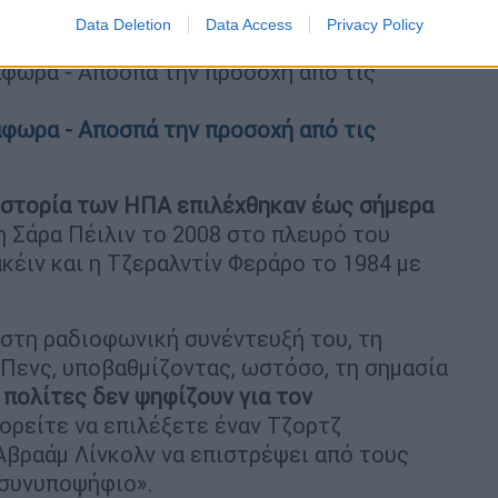
Data Deletion
Data Access
Privacy Policy
άφωρα - Αποσπά την προσοχή από τις
άφωρα - Αποσπά την προσοχή από τις
 ιστορία των ΗΠΑ επιλέχθηκαν έως σήμερα
 η Σάρα Πέιλιν το 2008 στο πλευρό του
έιν και η Τζεραλντίν Φεράρο το 1984 με
 στη ραδιοφωνική συνέντευξή του, τη
Πενς, υποβαθμίζοντας, ωστόσο, τη σημασία
 πολίτες δεν ψηφίζουν για τον
ορείτε να επιλέξετε έναν Τζορτζ
Αβραάμ Λίνκολν να επιστρέψει από τους
 συνυποψήφιο».