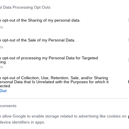
ή ακτιβίστρια από την Τζόρτζια Στέισι
l Data Processing Opt Outs
αζί με τη Χάρις αύριο Τετάρτη, στο
o opt-out of the Sharing of my personal data.
In
ροσβολή την επιλογή γυναίκας
o opt-out of the Sale of my Personal Data.
In
ορισμένοι άνδρες θα μπορούσαν να νιώσουν
to opt-out of processing my Personal Data for Targeted
ing.
του Δημοκρατικού αντιπάλου του Τζο
In
ς συνυποψήφιά του για τις προεδρικές
o opt-out of Collection, Use, Retention, Sale, and/or Sharing
ersonal Data that Is Unrelated with the Purposes for which it
lected.
 ομάδα ανθρώπων», δήλωσε ο πρόεδρος των
Out
 παραχώρησε στο ραδιοφωνικό δίκτυο Fox
α προσβολή προς τους άνδρες
και άλλοι θα
consents
o allow Google to enable storage related to advertising like cookies on
evice identifiers in apps.
 με τον Ρεπουμπλικανό πρόεδρο στις