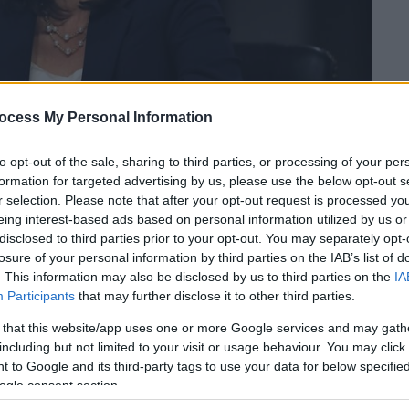
ocess My Personal Information
to opt-out of the sale, sharing to third parties, or processing of your per
formation for targeted advertising by us, please use the below opt-out s
r selection. Please note that after your opt-out request is processed y
eing interest-based ads based on personal information utilized by us or
 το ΕΘΝΟΣ στη Google
disclosed to third parties prior to your opt-out. You may separately opt-
losure of your personal information by third parties on the IAB’s list of
ην Καλιφόρνια επέλεξε ο
Τζο Μπάιντεν
ως
. This information may also be disclosed by us to third parties on the
IA
των προεδρικών εκλογών της 3ης
Participants
that may further disclose it to other third parties.
ελείο του.
 that this website/app uses one or more Google services and may gath
including but not limited to your visit or usage behaviour. You may click 
ό την Ινδία και την Τζαμάικα,
είναι η πρώτη
 to Google and its third-party tags to use your data for below specifi
εί την αντιπροεδρία των ΗΠΑ. Μεταξύ των
ogle consent section.
 του Μίσιγκαν Γκρέτσεν Γουίτμερ, η