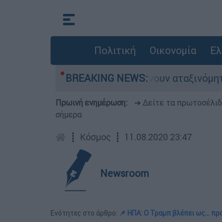
Πολιτική
Οικονομία
Ελ
άδες αυτοκίνητα παραμένουν αταξινόμητα - Λύση
BREAKING NEWS:
Πρωινή ενημέρωση:
➔ Δείτε τα πρωτοσέλι
σήμερα
┋
Κόσμος
┋
11.08.2020 23:47
Newsroom
Ενότητες στο άρθρο:
📌 ΗΠΑ: Ο Τραμπ βλέπει ως… πρ