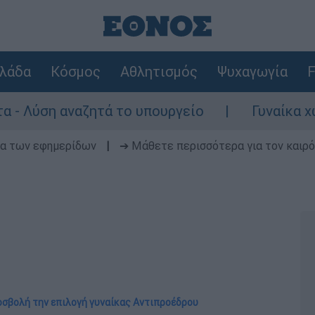
λάδα
Κόσμος
Αθλητισμός
Ψυχαγωγία
F
 αναζητά το υπουργείο
Γυναίκα χωρίς τις
δα των εφημερίδων
|
➔ Μάθετε περισσότερα για τον καιρό
οσβολή την επιλογή γυναίκας Αντιπροέδρου