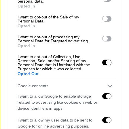
personal data.
grant or deny consent to Google and its third-party tags to
Opted In
Όπως αναφέρει η Daily Mail, το «
Double
use your data for below specified purposes in below Google
Diamond
», όπως είναι το όνομα του
consent section.
I want to opt-out of the Sale of my
Personal Data.
προβάτου, αγοράσθηκε σε δημοπρασία στη
Opted In
Σκωτία από κτηνοτρόφους, στην
εξωφρενική τιμή των 365.000 λιρών
I want to opt-out of processing my
Personal Data for Targeted Advertising.
(περίπου 408.000 ευρώ), ενώ τιμή άνω
Opted In
των 10.500 λιρών «χτύπησαν» στην εν λόγω
I want to opt-out of Collection, Use,
δημοπρασία ακόμη 18 προβατάκια.
Retention, Sale, and/or Sharing of my
Personal Data that Is Unrelated with the
Purposes for which it was collected.
Opted Out
Google consents
I want to allow Google to enable storage
related to advertising like cookies on web or
device identifiers in apps.
I want to allow my user data to be sent to
Google for online advertising purposes.