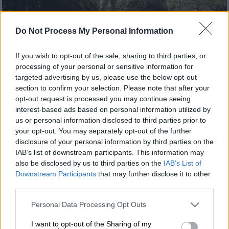
Do Not Process My Personal Information
Φωτογραφία Αρχείου/pixabay.com
If you wish to opt-out of the sale, sharing to third parties, or
processing of your personal or sensitive information for
Προσθέστε το ΕΘΝΟΣ στη Google
targeted advertising by us, please use the below opt-out
section to confirm your selection. Please note that after your
opt-out request is processed you may continue seeing
Μπορεί να έχει τύχει να ακούσετε - ειδικά
interest-based ads based on personal information utilized by
όσοι είστε από χωριό - για εμπόριο
us or personal information disclosed to third parties prior to
αιγοπροβάτων, σίγουρα όμως δεν θα
your opt-out. You may separately opt-out of the further
μπορούσατε ποτέ να φανταστείτε ότι ένα
disclosure of your personal information by third parties on the
IAB’s list of downstream participants. This information may
πρόβατο αξίζει πολλές εκατοντάδες
also be disclosed by us to third parties on the
IAB’s List of
χιλιάδες ευρώ. Να που η πραγματικότητα
Downstream Participants
that may further disclose it to other
ξεπερνά και την πιο καλπάζουσα φαντασία,
third parties.
λοιπόν, τουλάχιστον στη Σκωτία, όπου
ένα
Please note that this website/app uses one or more Google
Personal Data Processing Opt Outs
πρόβατο πωλήθηκε σε δημοπρασία έναντι
services and may gather and store information including but
408.000 ευρώ
!
not limited to your visit or usage behaviour. You may click to
I want to opt-out of the Sharing of my