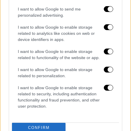
I want to allow Google to send me
personalized advertising.
I want to allow Google to enable storage
related to analytics like cookies on web or
device identifiers in apps.
I want to allow Google to enable storage
related to functionality of the website or app.
Αν αναρωτιέστε τι το ιδιαίτερο έχει
το Double Diamond, ώστε να αξίζει τόσες
I want to allow Google to enable storage
χιλιάδες ευρώ, η απάντηση είναι πως
ανήκει
related to personalization.
στη ράτσα Τexels
από τη νήσο Τέξελ της
I want to allow Google to enable storage
Ολλανδίας, που είναι
η δημοφιλέστερη στη
related to security, including authentication
Βρετανία λόγω της ποιότητας του κρέατος
.
functionality and fraud prevention, and other
Η μέση τιμή προβάτων στη Βρετανία
user protection.
κυμαίνεται γύρω στις 100 λίρες, αλλά είναι
πολύ μεγαλύτερη η τιμή εκείνων που
CONFIRM
ανήκουν στις εκλεκτές ράτσες που