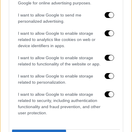
σιδηρόδρομο του Ντίσελντορφ είχε μαζί της
Google for online advertising purposes.
τον 11χρονο γιο της Μαρσέλ. Το αγόρι δεν
I want to allow Google to send me
είδε την απόπειρα αυτοκτονίας της μητέρας
personalized advertising.
του και πλέον βρίσκεται σε ασφαλές
περιβάλλον και συγκεκριμένα στο σπίτι της
I want to allow Google to enable storage
related to analytics like cookies on web or
γιαγιάς του.
device identifiers in apps.
Οι Αρχές αδυνατούν στην κατάσταση που
I want to allow Google to enable storage
είναι να την ανακρίνουν σε αυτή τη φάση. Ο
related to functionality of the website or app.
11χρονος Μαρσέλ, που ήταν μαζί με τη
μητέρα του, δεν την είδε να πέφτει στις
I want to allow Google to enable storage
related to personalization.
ράγες του τρένου, αλλά πήγε με το τρένο
μέχρι το σπίτι της γιαγιάς του. «Βρίσκεται
I want to allow Google to enable storage
σε ασφαλές οικογενειακό περιβάλλον»,
related to security, including authentication
ανέφερε χαρακτηριστικά εκπρόσωπος της
functionality and fraud prevention, and other
user protection.
αστυνομίας. H ακριβής αιτία θανάτου των
παιδιών θα διευκρινιστεί με την νεκροψία.