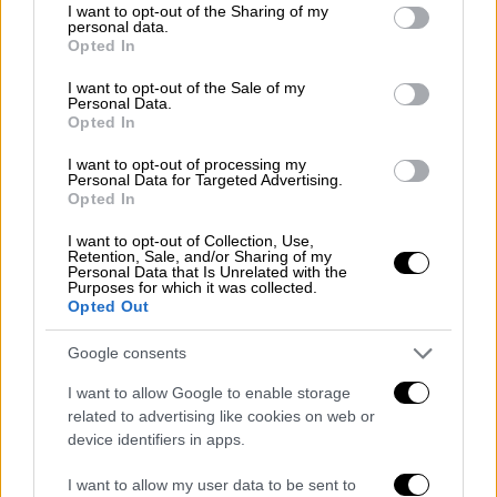
σπίτι. Ανοίξτε» φώναζαν», λέει η 35χρονη
not limited to your visit or usage behaviour. You may click to
I want to opt-out of the Sharing of my
personal data.
Νίνα. «Όταν είδαμε τους αστυνομικούς και
grant or deny consent to Google and its third-party tags to
Opted In
use your data for below specified purposes in below Google
τους διασώστες να βγαίνουν κλαίγοντας,
consent section.
I want to opt-out of the Sale of my
καταλάβαμε ότι κάτι άσχημο συνέβη»,
Personal Data.
προσθέτει ο άνδρας της. Στο παράθυρό τους
Opted In
κρέμεται ένα χαρτί που γράφει: «Όλα θα πάνε
I want to opt-out of processing my
καλά». Το είχαν αναρτήσει για να δώσουν
Personal Data for Targeted Advertising.
Opted In
θάρρος για την εξέλιξη της πανδημίας του
κορονοϊού
.
I want to opt-out of Collection, Use,
Retention, Sale, and/or Sharing of my
Personal Data that Is Unrelated with the
Η 27χρονη νοσηλεύεται βαριά
Purposes for which it was collected.
Opted Out
τραυματισμένη
Google consents
Στο μεταξύ
οι αξιωματικοί της γερμανικής
αστυνομίας δεν μπορούν να ανακρίνουν την
I want to allow Google to enable storage
related to advertising like cookies on web or
27χρονη καθώς νοσηλεύεται με βαριά
device identifiers in apps.
τραύματα στο νοσοκομείο
. Σημειώνεται πως
λίγο πριν επιχειρήσει να αυτοκτονήσει στον
I want to allow my user data to be sent to