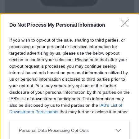
Do Not Process My Personal Information
Επιπρόσθετα, ο
δήμαρχος της πόλης, Τιμ
Κουρτσμπαχ,
τόνισε ότι «έχω πάθει σοκ,
If you wish to opt-out of the sale, sharing to third parties, or
απίστευτο σοκ, ειδικά όταν είσαι πατέρας».
processing of your personal or sensitive information for
targeted advertising by us, please use the below opt-out
Μία γειτόνισσα, η οποία παρακολουθούσε το
section to confirm your selection. Please note that after your
συμβάν από το παράθυρό της επεσήμανε
opt-out request is processed you may continue seeing
ότι «όταν είδαμε τους αστυνομικούς και
interest-based ads based on personal information utilized by
τους διασώστες να βγαίνουν κλαίγοντας,
us or personal information disclosed to third parties prior to
your opt-out. You may separately opt-out of the further
καταλάβαμε ότι κάτι άσχημο συνέβη».
disclosure of your personal information by third parties on the
IAB’s list of downstream participants. This information may
Ένα ζευγάρι γειτόνων της παιδοκτόνου
also be disclosed by us to third parties on the
IAB’s List of
περιέγραψαν τις στιγμές που εκτυλίχθηκαν
Downstream Participants
that may further disclose it to other
πριν φτάσει στον τόπο της τραγωδίας η
third parties.
αστυνομία. «Ακούσαμε τις σειρήνες και
Please note that this website/app uses one or more Google
Personal Data Processing Opt Outs
είδαμε τους αστυνομικούς να τρέχουν στο
services and may gather and store information including but