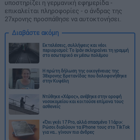
υποστηρίζει η γερμανική εφημερίδα -
επικαλείται πληροφορίες - ο άνδρας της
27χρονης προσπάθησε να αυτοκτονήσει.
Διαβάστε ακόμη
Εκτελέσεις, συλλήψεις και νέοι
περιορισμοί: Το Ιράν σκληραίνει τη γραμμή
στο εσωτερικό εν μέσω πολέμου
Η πρώτη δήλωση της οικογένειας της
38χρονης Βρετανίδας που δολοφονήθηκε
στην Κυψέλη
Ντύθηκε «Χάρος», ανέβηκε στην οροφή
νοσοκομείου και κοιτούσε επίμονα τους
ασθενείς
«Όχι γκέι 17 Pro, αλλά σπασμένο 11άρι»:
Ρώσοι διαλύουν τα iPhone τους στο TikTok
για να... γίνουν πιο άνδρες