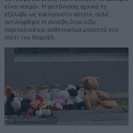
είναι νεκρά». Η γειτόνισσα, αρχικά το
εξέλαβε ως κακόγουστο αστείο, αλλά
αντιλήφθηκε τι συνέβη όταν είδε
περιπολικά και ασθενοφόρα μπροστά στο
σπίτι του Μαρσέλ.
Αρκουδάκια στον τόπο της τραγωδίας (AP Photo/Martin
ap_20248394809967.jpg
Meissner)