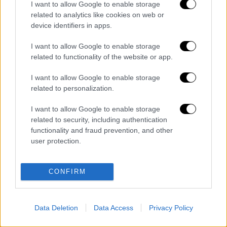
του Sciensano.
I want to allow Google to enable storage
related to analytics like cookies on web or
Οι θάνατοι είναι σχετικά σταθεροί
στο μέσο
device identifiers in apps.
όρο 2,7 ανά ημέρα μεταξύ 8 Σεπτεμβρίου και
I want to allow Google to enable storage
14 Σεπτεμβρίου, συνολικά 9.936. Τέλος, το
related to functionality of the website or app.
ποσοστό μόλυνσης ανά 100.000 κατοίκους,
που υπολογίστηκε για την περίοδο από 1η
I want to allow Google to enable storage
related to personalization.
Σεπτεμβρίου έως 14 Σεπτεμβρίου, αυξήθηκε
σε 93,9 (+ 66%). Στο Βέλγιο,
η μάσκα είναι
I want to allow Google to enable storage
υποχρεωτική σε όλους τους δημόσιους
related to security, including authentication
χώρους και στα σχολεία
, από παιδιά 12 ετών
functionality and fraud prevention, and other
user protection.
και πάνω.
Διαβάστε ακόμη
CONFIRM
Δημιούργησαν με AI νέους ιούς μέσα σε
λίγες ώρες - Γιατί προβληματίζονται οι
επιστήμονες
Data Deletion
Data Access
Privacy Policy