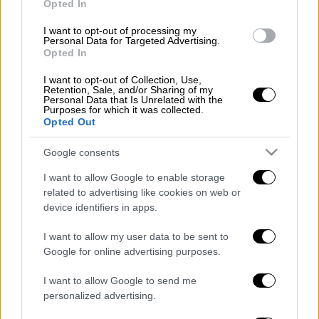
«Κατά την τελευταία εβδομάδα,
Opted In
καταγράφηκαν τέσσερις φορές
I want to opt-out of processing my
περισσότερες από 1.000 νέες περιπτώσεις
Personal Data for Targeted Advertising.
Opted In
σε μια μέρα
. Ο ημερήσιος μέσος όρος ήταν
978,3 κρούσματα μεταξύ 8 και 14
I want to opt-out of Collection, Use,
Retention, Sale, and/or Sharing of my
Σεπτεμβρίου στο Βέλγιο, που σημαίνει
Personal Data that Is Unrelated with the
αύξηση 74%
», ανέφερε ο Yves Van Laethem.
Purposes for which it was collected.
Opted Out
Σύμφωνα με τον Yves Van Laethem και το
Google consents
Κέντρο Κρίσεων, «αυτή η αύξηση υπάρχει
σε
όλες τις ηλικιακές ομάδες
και, ακόμη και αν
I want to allow Google to enable storage
related to advertising like cookies on web or
η ηλικιακή ομάδα 20 - 29 ετών εξακολουθεί
device identifiers in apps.
να κυριαρχεί στον αριθμό των νέων
κρουσμάτων, αυτή τη φορά τα κρούσματα
I want to allow my user data to be sent to
της ομάδας 10 - 19 ετών διπλασιάστηκαν σε
Google for online advertising purposes.
μία εβδομάδα. Άτομα άνω των 60
I want to allow Google to send me
αντιμετωπίζουν επίσης διπλασιασμό των
personalized advertising.
επιπέδων μόλυνσης, σύμφωνα με ειδικούς