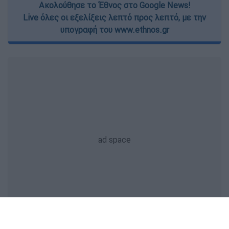
Ακολούθησε το Έθνος στο Google News!
Live όλες οι εξελίξεις λεπτό προς λεπτό, με την
υπογραφή του www.ethnos.gr