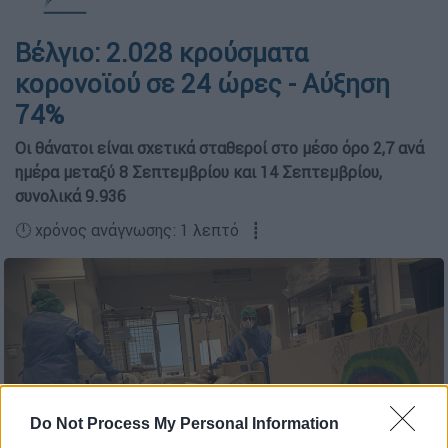
Βέλγιο: 2.028 κρούσματα
κορονοϊού σε 24 ώρες - Αύξηση
74%
Οι θάνατοι είναι σχετικά σταθεροί στο μέσο όρο 2,7 ανά
ημέρα μεταξύ 8 Σεπτεμβρίου και 14 Σεπτεμβρίου,
συνολικά 9.936
🕛 χρόνος ανάγνωσης: 1 λεπτό ┋
Do Not Process My Personal Information