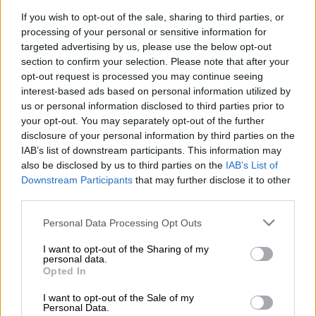
If you wish to opt-out of the sale, sharing to third parties, or
processing of your personal or sensitive information for
targeted advertising by us, please use the below opt-out
(AP Images)
section to confirm your selection. Please note that after your
opt-out request is processed you may continue seeing
interest-based ads based on personal information utilized by
Προσθέστε το ΕΘΝΟΣ στη Google
us or personal information disclosed to third parties prior to
your opt-out. You may separately opt-out of the further
disclosure of your personal information by third parties on the
Την Πέμπτη 17 Σεπτεμβρίου το
Βέλγιο
IAB’s list of downstream participants. This information may
κατέγραψε 2.028
κρούσματα κορονοϊού
, μια
also be disclosed by us to third parties on the
IAB’s List of
ακόμη μεγάλη ημερήσια αύξηση, που
Downstream Participants
that may further disclose it to other
ανεβάζει το σύνολο των καταγεγραμμένων
third parties.
περιστατικών στη χώρα σε 97.976.
Please note that this website/app uses one or more Google
Personal Data Processing Opt Outs
services and may gather and store information including but
«Ο ρυθμός επιταχύνεται (...) και ο ιός
not limited to your visit or usage behaviour. You may click to
I want to opt-out of the Sharing of my
κυκλοφορεί περισσότερο», δήλωσε ο
personal data.
grant or deny consent to Google and its third-party tags to
Opted In
γαλλόφωνος εκπρόσωπος της ιατρικής
use your data for below specified purposes in below Google
consent section.
ομάδας του Βελγίου Yves Van Laethem.
I want to opt-out of the Sale of my
Personal Data.