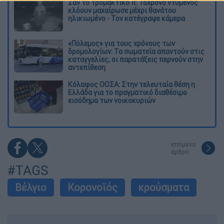
Σαν το τρομακτικό It: 15χρονο ντυμένος
κλόουν μαχαίρωσε μέχρι θανάτου
ηλικιωμένο - Τον κατέγραψε κάμερα
«Πόλεμος» για τους χρόνους των
δρομολογίων: Τα σωματεία απαντούν στις
καταγγελίες, οι παρατάξεις περνούν στην
αντεπίθεση
Κόλαφος ΟΟΣΑ: Στην τελευταία θέση η
Ελλάδα για το πραγματικό διαθέσιμο
εισόδημα των νοικοκυριών
επόμενο
άρθρο
#TAGS
Βέλγιο
Κορονοϊός
κρούσματα