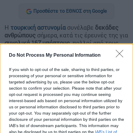
Προσθέστε το ΕΘΝΟΣ στη Google
Η
τουρκική αστυνομία
συνέλαβε
δεκάδες
ανθρώπους
σήμερα, κατά τις έρευνές της για
συνολικά 167 υπόπτους
, πολλοί από τους
οποίους
στρατιωτικοί σε ενεργό υπηρεσία
,
Do Not Process My Personal Information
σε μια κίνησή της κατά υποστηρικτών του
μουσουλμάνου ιερωμένου
Φετουλάχ
If you wish to opt-out of the sale, sharing to third parties, or
Γκιουλέν
,
τον οποίο η τουρκική κυβέρνηση
processing of your personal or sensitive information for
κατηγορεί για τη διοργάνωση του
targeted advertising by us, please use the below opt-out
αποτυχημένου πραξικοπήματος του 2016,
section to confirm your selection. Please note that after your
opt-out request is processed you may continue seeing
μετέδωσαν κρατικά μέσα ενημέρωσης.
interest-based ads based on personal information utilized by
us or personal information disclosed to third parties prior to
Το κύμα αυτό συλλήψεων είναι το πιο
your opt-out. You may separately opt-out of the further
πρόσφατο στην
διάρκειας τεσσάρων ετών
disclosure of your personal information by third parties on the
καταστολή
που έχει στόχο το δίκτυο του
IAB’s list of downstream participants. This information may
Γκιουλέν στην Τουρκία, ο οποίος βρίσκεται
also be disclosed by us to third parties on the
IAB’s List of