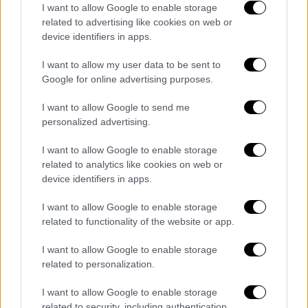
I want to allow Google to enable storage
προσθέτοντας ότι 32 άνθρωποι έχουν
related to advertising like cookies on web or
συλληφθεί στο πλαίσιο αυτών των ερευνών.
device identifiers in apps.
Εκπρόσωπος της αστυνομίας δεν έχει μέχρι
I want to allow my user data to be sent to
στιγμής σχολιάσει την είδηση αυτή.
Google for online advertising purposes.
Όπως αναφέρει το ΑΠΕ - ΜΠΕ,
από το
I want to allow Google to send me
αποτυχημένο πραξικόπημα του 2016,
personalized advertising.
περίπου 80.000 άνθρωποι κρατούνται εν
αναμονή της δίκης τους και περίπου 150.000
I want to allow Google to enable storage
related to analytics like cookies on web or
δημόσιοι λειτουργοί, στρατιωτικό
device identifiers in apps.
προσωπικό και άλλοι έχουν απολυθεί ή τεθεί
σε αναστολή
. Περισσότεροι από 20.000
I want to allow Google to enable storage
άνθρωποι έχουν εκδιωχθεί από τις τάξεις
related to functionality of the website or app.
του τουρκικού στρατού.
I want to allow Google to enable storage
related to personalization.
Οργανώσεις προάσπισης των ανθρωπίνων
δικαιωμάτων και δυτικοί σύμμαχοι της
I want to allow Google to enable storage
Τουρκίας έχουν επικρίνει το
μέγεθος της
related to security, including authentication