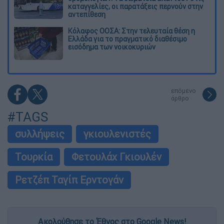
καταγγελίες, οι παρατάξεις περνούν στην
αντεπίθεση
Κόλαφος ΟΟΣΑ: Στην τελευταία θέση η
Ελλάδα για το πραγματικό διαθέσιμο
εισόδημα των νοικοκυριών
επόμενο
άρθρο
#TAGS
συλλήψεις
γκιουλενιστές
Τουρκία
Φετουλάχ Γκιουλέν
Ρετζέπ Ταγίπ Ερντογάν
Ακολούθησε το Έθνος στο Google News!