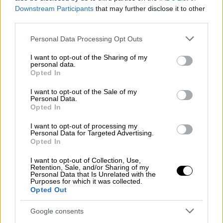
Downstream Participants
that may further disclose it to other
στις ΗΠΑ. Ο ίδιος αρνείται οποιαδήποτε
third parties.
συμμετοχή στο
αποτυχημένο πραξικόπημα
του Ιουλίου του 2016
, κατά το οποίο
Please note that this website/app uses one or more Google
Personal Data Processing Opt Outs
services and may gather and store information including but
περίπου 250 άνθρωποι έχασαν τη ζωή τους.
not limited to your visit or usage behaviour. You may click to
I want to opt-out of the Sharing of my
personal data.
grant or deny consent to Google and its third-party tags to
Οι αρχές εξαπέλυσαν επιχείρηση ξεκινώντας
Opted In
use your data for below specified purposes in below Google
από την
επαρχία της Σμύρνης
σε
αναζήτηση
consent section.
I want to opt-out of the Sale of my
110 υπόπτων
, συμπεριλαμβανομένων 16
Personal Data.
Opted In
πιλότων, συνταγματαρχών και
αντισυνταγματαρχών σε 26 επαρχίες,
I want to opt-out of processing my
Personal Data for Targeted Advertising.
μετέδωσε το δίκτυο TRT Haber. Σύμφωνα με
Opted In
το ίδιο, 89 ύποπτοι έχουν συλληφθεί.
I want to opt-out of Collection, Use,
Retention, Sale, and/or Sharing of my
Σε ξεχωριστή επιχείρηση που έχει επίσης
Personal Data that Is Unrelated with the
στόχο υποστηρικτές του Γκιουλέν, η
Purposes for which it was collected.
Opted Out
αστυνομία πραγματοποίησε
έρευνες για
άλλους 57 υπόπτους σε 15 επαρχίες
,
Google consents
μετέδωσε το πρακτορείο ειδήσεων Anadolu,