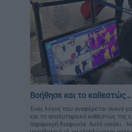
ap_20021218848984.jpg
copyright: AP PHOTOS
Βοήθησε και το καθεστώς…
Ένας λόγος που αναφέρεται συχνά για
και το απολυταρχικό καθεστώς της κ
παραμικρή διαφωνία. Αυτό ισχύει - λ
μεταδοτικό ιό, να εξαπλώνεται αστρα