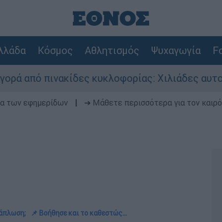
λλάδα
Κόσμος
Αθλητισμός
Ψυχαγωγία
Fo
κίδες κυκλοφορίας: Χιλιάδες αυτοκίνητα παραμ
δα των εφημερίδων
|
➔ Μάθετε περισσότερα για τον καιρό
ξάπλωση;
📌 Βοήθησε και το καθεστώς…