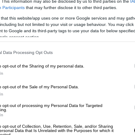
. This information may also be disclosed by us to third parties on the
IA
ρια ανθρώπους και μια χώρα από όπου
Participants
that may further disclose it to other third parties.
ατακτήσει τη Γη ο κορονοϊός, έχει λιγότερα
, όπως το Ομάν και ο
 that this website/app uses one or more Google services and may gath
including but not limited to your visit or usage behaviour. You may click 
μείωση των θανάτων: περισσότεροι
 to Google and its third-party tags to use your data for below specifi
 και τις Κάτω Χώρες από ό,τι στην Κίνα.
ogle consent section.
l Data Processing Opt Outs
o opt-out of the Sharing of my personal data.
In
o opt-out of the Sale of my Personal Data.
In
to opt-out of processing my Personal Data for Targeted
ing.
In
o opt-out of Collection, Use, Retention, Sale, and/or Sharing
ersonal Data that Is Unrelated with the Purposes for which it
lected.