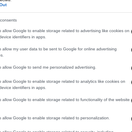
Out
consents
o allow Google to enable storage related to advertising like cookies on
evice identifiers in apps.
o allow my user data to be sent to Google for online advertising
s.
to allow Google to send me personalized advertising.
 εξάπλωση;
o allow Google to enable storage related to analytics like cookies on
πιστημόνων του Παγκόσμιου Οργανισμού
evice identifiers in apps.
ια διερευνητική αποστολή όταν η δεύτερη
χε ακόμη τον υψηλότερο αριθμό
o allow Google to enable storage related to functionality of the website
ατούχοι αντιμετώπιζαν κριτική για
ς πληροφοριών σχετικά με την αρχική
o allow Google to enable storage related to personalization.
uhan, μια πόλη στην κεντρική επαρχία
ναν σοκαρισμένοι όταν είδαν πόσο γρήγορα
o allow Google to enable storage related to security, including