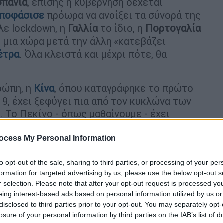
σπανία
, επίσης η κυβέρνηση δέχεται
ποφάσισε
πρόωρα να ανοίξει τα σύνορά της
ε lockdown, η
Γαλλία
το ίδιο, η
Πορτογαλία
η μια χώρα μετά την άλλη «κατεβάζει
έτρα
. Όλα κλειστά και μέχρι πότε, θα
ρώπη, η
Κίνα
, όπου καταγράφηκε το πρώτο
9, έχει ξεφύγει πια από τον κυκλώνα των
 Το Πεκίνο - όπως μαθαίνουμε - έχει
ο της πανδημίας, η οποία δείχνει πως
εταξύ των 50 πρώτων χωρών στη σχετική
ocess My Personal Information
μό κρουσμάτων και θανάτων από Covid-19
.
to opt-out of the sale, sharing to third parties, or processing of your per
νολο 218 χωρών της σχετικής λίστας με
formation for targeted advertising by us, please use the below opt-out s
ε πληθυσμό 1,4 δισ… Για να καταλάβουμε τη
r selection. Please note that after your opt-out request is processed y
ι πρώτες με
10.288.480 κρούσματα και
eing interest-based ads based on personal information utilized by us or
disclosed to third parties prior to your opt-out. You may separately opt-
6
εκατ. κατοίκους
!
losure of your personal information by third parties on the IAB’s list of