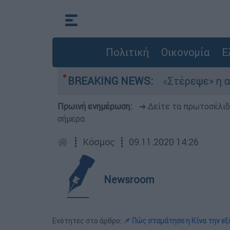
Πολιτική
Οικονομία
Ε
α στο Αιγαίο
BREAKING NEWS:
«Στέρεψε» η αγορά από πινα
Πρωινή ενημέρωση:
➔ Δείτε τα πρωτοσέλι
σήμερα
┋
Κόσμος
┋
09.11.2020 14:26
Newsroom
Ενότητες στο άρθρο:
📌 Πώς σταμάτησε η Κίνα την ε