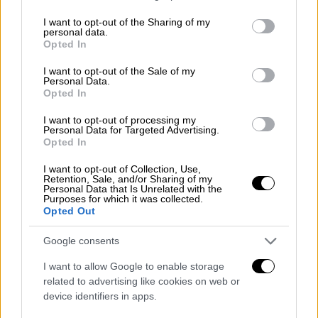
Το
τουρκικό αλιευτικό με το όνομα «Πολάτ
services and may gather and store information including but
Μπέι»
, που αναποδογύρισε, φέρεται να
not limited to your visit or usage behaviour. You may click to
I want to opt-out of the Sharing of my
personal data.
συγκρούστηκε με το ελληνικό
grant or deny consent to Google and its third-party tags to
Opted In
use your data for below specified purposes in below Google
δεξαμενόπλοιο, μήκους 20 μέτρων, στις
consent section.
I want to opt-out of the Sale of my
05.50 το πρωί (04.50 ώρα Ελλάδας).
Η
Personal Data.
επικοινωνία με τους ψαράδες έχει διακοπεί
,
Opted In
ενώ το αναποδογυρισμένο σκάφος βρήκαν
I want to opt-out of processing my
άλλοι ψαράδες που έπλεαν στην ίδια
Personal Data for Targeted Advertising.
Opted In
περιοχή.
I want to opt-out of Collection, Use,
Adana Karataş açıklarında balıkçı
Retention, Sale, and/or Sharing of my
Personal Data that Is Unrelated with the
teknesi ile Yunanistan bayraklı tanker
Purposes for which it was collected.
Opted Out
çarpıştı! 5 balıkçı aranıyor. Alabora
olan teknede bulunan 5 kişinin
Google consents
bulunması için arama kurtarma
I want to allow Google to enable storage
çalışması başlatıldı.
related to advertising like cookies on web or
pic.twitter.com/9AxtnUIhoy
device identifiers in apps.