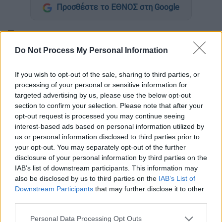
Προσθέστε το ΕΘΝΟΣ στη Google
Το
ελληνόκτητο
Δεξαμενόπλοιο
«ΕΦΕΣΟΣ»
και
Do Not Process My Personal Information
ένα
τουρκικό
αλιευτικό σκάφος
συγκρούστηκαν το
If you wish to opt-out of the sale, sharing to third parties, or
ξημέρωμα της Τετάρτης 11 Νοεμβρίου στην
processing of your personal or sensitive information for
targeted advertising by us, please use the below opt-out
περιοχή Καρατάς, 15 ναυτικά μίλια ανοιχτά
section to confirm your selection. Please note that after your
των Αδάνων
, στην
Ανατολική Μεσόγειο
.
opt-out request is processed you may continue seeing
Όπως μεταδίδουν τα τουρκικά μέσα
interest-based ads based on personal information utilized by
ενημέρωσης
,
5 άνθρωποι, μέλη του
us or personal information disclosed to third parties prior to
your opt-out. You may separately opt-out of the further
πληρώματος του τουρκικού αλιευτικού
disclosure of your personal information by third parties on the
σκάφους αγνοούνται
κι έχει ήδη ξεκινήσει η
IAB’s list of downstream participants. This information may
επιχείρηση έρευνας και διάσωσής τους από
also be disclosed by us to third parties on the
IAB’s List of
3 σκάφη του τουρκικού λιμενικού και μίας
Downstream Participants
that may further disclose it to other
third parties.
ομάδας δυτών.
Please note that this website/app uses one or more Google
Personal Data Processing Opt Outs