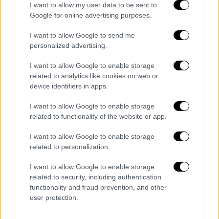
— Adanacity (@bizadanaliyik)
I want to allow my user data to be sent to
November 11, 2020
Google for online advertising purposes.
I want to allow Google to send me
Στο ελληνικό δεξαμενόπλοιο επέβαιναν 27
personalized advertising.
άτομα πλήρωμα
, μεταξύ των οποίων
δεκατρείς Έλληνες, ενώ στο αλιευτικό
I want to allow Google to enable storage
σκάφος, που έχει αναποδογυρίσει, δεν έχει
related to analytics like cookies on web or
device identifiers in apps.
προσδιοριστεί, μέχρι στιγμής, ο ακριβής
αριθμός των επιβαινόντων.
I want to allow Google to enable storage
related to functionality of the website or app.
I want to allow Google to enable storage
related to personalization.
I want to allow Google to enable storage
related to security, including authentication
functionality and fraud prevention, and other
user protection.