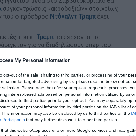
ς Ιγνατίου
, μέσα στο Σαββατοκύριακο θα
Α
συγκεντρώσεις «ακροδεξιών» στοιχείων,
ν που ο πρόεδρος
Ντόναλντ Τραμπ
έχει
ρικτές
του κ.
Τραμπ
που έρχονται το
άσιγκτον για να διαδηλώσουν υπέρ του
αχους της λευκής υπεροχής
”. Είναι
αι βεβαίως πολύ επικίνδυνοι. Θα
ocess My Personal Information
 σε
τρία σημεία της πόλης
, ενώ θα πάνε και
to opt-out of the sale, sharing to third parties, or processing of your per
αλλά η μεγάλη διαδήλωση θα γίνει μπροστά
formation for targeted advertising by us, please use the below opt-out s
ερε στο κεντρικό δελτίο του Open ο Μιχάλης
r selection. Please note that after your opt-out request is processed y
eing interest-based ads based on personal information utilized by us or
disclosed to third parties prior to your opt-out. You may separately opt-
ταποκριτή του Open «μπροστά στον
Λευκό
losure of your personal information by third parties on the IAB’s list of
χος ασφαλείας, συγκεντρώνονται καθημερινά
. This information may also be disclosed by us to third parties on the
IA
ηρίζει "τρομοκράτες" και οι οποίοι θα
Participants
that may further disclose it to other third parties.
ατοκύριακο από τους
συντρόφους
τους από
 that this website/app uses one or more Google services and may gath