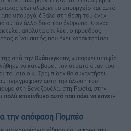
οί να καταλάβουν τι έχει στο πίσω μέρος
ο οποίος έχει αλώσει το υπουργείο και αυτό
 από υπουργό, έβαλε στη θέση του έναν
πό αυτόν άλλο δικό του άνθρωπο. Ο ένας
 εκτελεί απόλυτα ότι λέει ο πρόεδρος
τερος είναι αυτός που έχει χαρακτηρίσει
ιτής από την
Ουάσινγκτον
, «υπάρχει υποψία
ρνήθηκε να κατεβάσει τον στρατό όταν του
ι το ίδιο ο κ. Τραμπ δεν θα συναντήσει
ου περιγράφουν αυτή την άλωση του
ουμε στη Βενεζουέλα, στη Ρωσία, στην
ι πολύ επικίνδυνο αυτό που πάει να κάνει
».
για την απόφαση Πομπέο
ε μια καινούργια είδηση που αφορά την