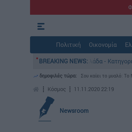
Φ
Πολιτική
Οικονομία
Ελ
ρωποκτονίες στην Ελλάδα - Κατηγορείται και γι
BREAKING NEWS:
δημοφιλές τώρα:
Σου καίει το μυαλό: Το 
┋
Κόσμος
┋
11.11.2020 22:19
Newsroom