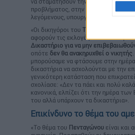
να σταματήσουν την καταμέτρηση πια
προβλήματος, στην επιβεβαίωση των
λεγόμενους, υπουργούς εξωτερικών 
«Οι δικηγόροι του
Τραμπ
απευθύνοντ
αφορούν τις εκλογές αλλά το χειρότ
Δικαστήριο για να μην επιβεβαιωθού
οπότε
δεν θα ανακηρυχθεί ο νικητής
μπορούσαμε να φτάσουμε στην ημέρα 
δικαστήρια να ασχολούνται με την ε
γενικότερη κατάσταση που επικρατε
σχολίασε: «Δεν τα πάει και πολύ καλ
κανονικά, ελπίζει ότι την ημέρα των
του αλλά υπάρχουν τα δικαστήρια».
Επικίνδυνο το θέμα του αμ
«Το θέμα του
Πενταγώνου
είναι και 