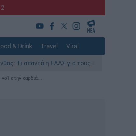
12
ood & Drink
Travel
Viral
αντά η ΕΛΑΣ για τους 8 βιασμούς τουριστριών -
 νο1 στην καρδιά...