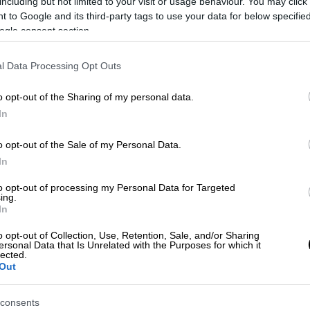
εχίσουν τις δικές τους διαδηλώσεις.
including but not limited to your visit or usage behaviour. You may click 
 to Google and its third-party tags to use your data for below specifi
 οι δύο ομάδες ανθρώπων να συναντηθούν, ο
ogle consent section.
 μια
απόσταση
μεταξύ των
ακροδεξιών
και
ίοι έχουν χτίσει και δεύτερο στρατηγείο
l Data Processing Opt Outs
υρά του Λευκού Οίκου. Δεν είναι πολύ
o opt-out of the Sharing of my personal data.
αι για ένα πολύ δύσκολο Σαββατοκύριακο
,
In
 πόλης. Θα μπουν ανάμεσα των δύο πλευρών
o opt-out of the Sale of my Personal Data.
In
to opt-out of processing my Personal Data for Targeted
ing.
In
o opt-out of Collection, Use, Retention, Sale, and/or Sharing
ersonal Data that Is Unrelated with the Purposes for which it
lected.
Out
consents