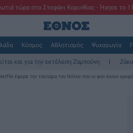
ωτιά τώρα στο Στεφάνι Κορινθίας - Ήχησε το 1
λάδα
Κόσμος
Αθλητισμός
Ψυχαγωγία
F
α την εκτέλεση Ζαμπούνη
Ζάκυνθος: Τι απ
Netflix έφερε την ταινιάρα του Νόλαν που οι φαν έχουν κρυφό