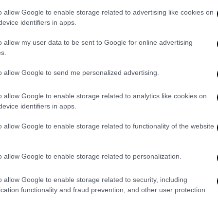
o allow Google to enable storage related to advertising like cookies on
evice identifiers in apps.
o allow my user data to be sent to Google for online advertising
s.
to allow Google to send me personalized advertising.
o allow Google to enable storage related to analytics like cookies on
evice identifiers in apps.
α ο Ντόναλντ Τραμπ
o allow Google to enable storage related to functionality of the website
ο πρόεδρος
Τραμπ
, ο οποίος σήμερα
των αμερικανών βετεράνων, αρνείται
o allow Google to enable storage related to personalization.
ου. Όλες οι πληροφορίες αναφέρουν ότι
o allow Google to enable storage related to security, including
ις αποφάσεις του. Έχουμε όμως το νέο
cation functionality and fraud prevention, and other user protection.
ά άλλο θέμα, την επιβεβαίωση των
ίναι μόνο ότι πηγαίνουν στα
δικαστήρια
για