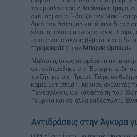
ανησυχία. Προσπαθούν οι δημοκρατικ
του μυαλού του ο
Ντόναλντ Τραμπ
, 
έχει σημασία. Έδιωξε τον Μακ Έσπερ
δικό του άνθρωπο και έβαλε δίπλα α
είναι απόλυτα πιστός στον κ. Τραμπ,
-όπως και ο άλλος βέβαια- και ο δεύ
“
τρομοκράτη
” τον
Μπάρακ Ομπάμα
».
Μάλιστα, όπως αναφέρει ο ανταποκρ
ότι εκδιώχθηκε ο κ. Έσπερ επειδή α
το ζήτησε ο κ. Τραμπ. Τώρα αν θελήσε
καμία αντίσταση. Άκουσα αναλυτές π
Πενταγώνου, ως κατάσταση που βλέπ
Τουρκία και σε άλλα καθεστώτα.
Είνα
Αντιδράσεις στην Άγκυρα 
Ο Μιχάλης Ιγνατίου αναφέρθηκε και σ