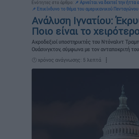
Ενότητες στο άρθρο:
📌 Αρνείται να δεχτεί την ήττα
📌 Επικίνδυνο το θέμα του αμερικανικού Πενταγώνου
Ανάλυση Ιγνατίου: Έκρυ
Ποιο είναι το χειρότερ
Ακροδεξιοί υποστηρικτές του Ντόναλντ Τραμ
Ουάσινγκτον, σύμφωνα με τον ανταποκριτή του
🕛 χρόνος ανάγνωσης: 5 λεπτά ┋