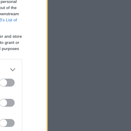
 personal
out of the
 downstream
B’s List of
er and store
to grant or
ed purposes