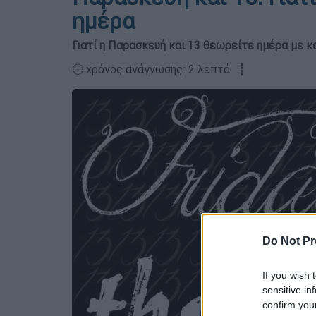
ημέρα
Γιατί η Παρασκευή και 13 θεωρείτε ημέρα με κ
🕛 χρόνος ανάγνωσης: 2 λεπτά ┋
Do Not Pr
If you wish 
sensitive in
confirm you