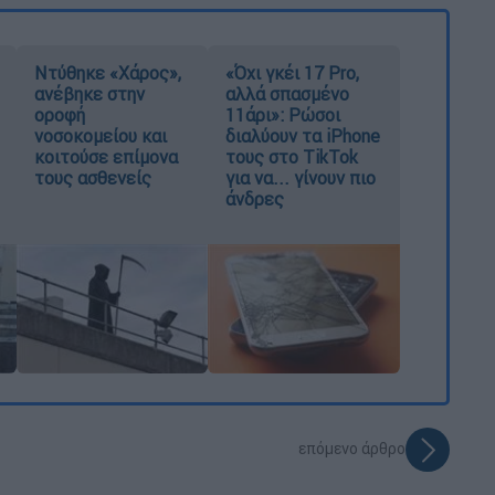
Ντύθηκε «Χάρος»,
«Όχι γκέι 17 Pro,
ανέβηκε στην
αλλά σπασμένο
οροφή
11άρι»: Ρώσοι
νοσοκομείου και
διαλύουν τα iPhone
κοιτούσε επίμονα
τους στο TikTok
τους ασθενείς
για να... γίνουν πιο
άνδρες
επόμενο άρθρο