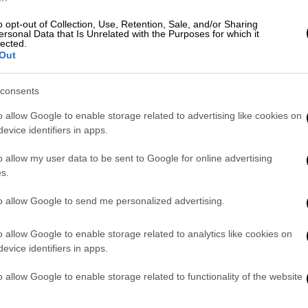
πονομαζόμενος και ως «Ωραίος», σε
, εξαπέλυσε μια μαζική σφαγή εναντίον του
o opt-out of Collection, Use, Retention, Sale, and/or Sharing
ersonal Data that Is Unrelated with the Purposes for which it
ίχε έδρα την Ιερουσαλήμ.
lected.
Out
ς καμιά προειδοποίηση συνέλαβαν,
άδες ιππότες, μεταξύ των οποίων και το
consents
Ζακ ντε Μολέ. Αυτός, ένας από τους
o allow Google to enable storage related to advertising like cookies on
, πέθανε στην
πυρά 7 χρόνια αργότερα
, στο
evice identifiers in apps.
ενώπιον του Φιλίππου. Ο βασιλιάς και ο
σία του Τάγματος των Ναϊτών, κινητή και
o allow my user data to be sent to Google for online advertising
ς Ιερούς Τόπους αλλά και στην Ευρώπη.
s.
ο 13
to allow Google to send me personalized advertising.
o allow Google to enable storage related to analytics like cookies on
θμό 13
, κατά μία εκδοχή συνδέεται με τον
evice identifiers in apps.
η θέση στο τραπέζι του τελευταίου
12 μαθητές σε αυτό το γεύμα. Αν και δεν
o allow Google to enable storage related to functionality of the website
έκατσε στη 13η θέση, ο αριθμός των