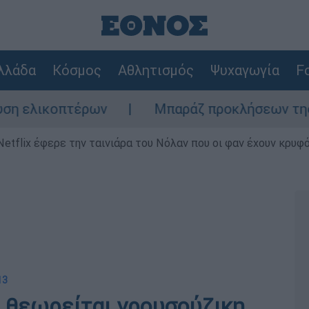
λλάδα
Κόσμος
Αθλητισμός
Ψυχαγωγία
Fo
ικοπτέρων
Μπαράζ προκλήσεων της Άγκυρας
Netflix έφερε την ταινιάρα του Νόλαν που οι φαν έχουν κρυφό
13
ί θεωρείται γρουσούζικη