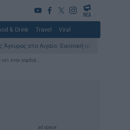
od & Drink
Travel
Viral
 στο Αιγαίο: Εικονική αερομαχία ανάμεσα σε ελ
 νο1 στην καρδιά...