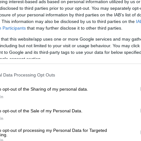
eing interest-based ads based on personal information utilized by us or
disclosed to third parties prior to your opt-out. You may separately opt-
losure of your personal information by third parties on the IAB’s list of
. This information may also be disclosed by us to third parties on the
IA
Participants
that may further disclose it to other third parties.
 that this website/app uses one or more Google services and may gath
including but not limited to your visit or usage behaviour. You may click 
 to Google and its third-party tags to use your data for below specifi
ogle consent section.
l Data Processing Opt Outs
 το ΕΘΝΟΣ στη Google
o opt-out of the Sharing of my personal data.
ολλοί θεωρούν ότι θα έχουν κακή τύχη και
In
έρχεται, όμως, αυτή η μαζική φοβία για την
o opt-out of the Sale of my Personal Data.
θεωρείται ως μια κακή ημέρα και μέρα
In
to opt-out of processing my Personal Data for Targeted
07
, δηλαδή πριν από 711 χρόνια, ο βασιλιάς
ing.
In