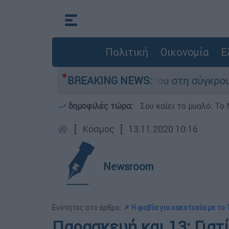
Πολιτική
Οικονομία
Ε
Δαμίγο που έχασε τη ζωή του στη σύγκρουση ελ
BREAKING NEWS:
δημοφιλές τώρα:
Σου καίει το μυαλό: Το 
┋
Κόσμος
┋
13.11.2020 10:16
Newsroom
Ενότητες στο άρθρο:
📌 Η φοβία για κακοτυχία με το 
Παρασκευή και 13: Γιατ