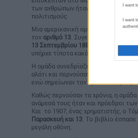
επισκεπτών στο Μυστικό Δείπνο και 
I want t
των ανθρώπων ήταν αυτά για να
συνδ
πολιτισμούς.
I want t
authenti
Μια αμερικανική ομάδα προσπάθησε 
τον
αριθμό 13
. Συγκεκριμένα, η «
Λέσχ
13 Σεπτεμβρίου 1881
, αποφασισμένοι
υπήρχε τίποτα κακό με τον αριθμό.
Η ομάδα συνεδρίαζε
κάθε μήνα στις 
αλάτι και περνούσαν κάτω από σκάλε
ενώ σημείωναν τον τρόπο που μπορεί
Καθώς περνούσαν τα χρόνια, η ομάδα
ανάμεσά τους ήταν και πρόεδροι των
Και το 1907, ένας χρηματιστής, ο Τ
Παρασκευή και 13
. Το βιβλίο έσπασε
μεγάλη οθόνη.