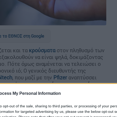
 το ΕΘΝΟΣ στη Google
εται και τα
κρούσματα
στον πληθυσμό των
ξακολουθούν να είναι ψηλά, δοκιμάζοντας
μο. Πότε όμως αναμένεται να τελειώσει ο
ονικό ιό; Ο γενικός διευθυντής της
Ntech
, που μαζί με την
Pfizer
αναπτύσσει
 εφικτή μια
επιστροφή στην κανονικότητα
ocess My Personal Information
τίμησε ότι είναι «απολύτως αναγκαίο» να
to opt-out of the sale, sharing to third parties, or processing of your per
λιασμού πριν από το φθινόπωρο του 2021.
formation for targeted advertising by us, please use the below opt-out s
ομαλά, θα αρχίσουμε να παραδίδουμε το