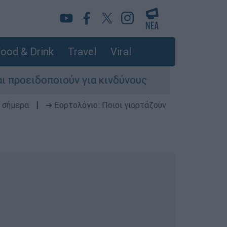
ood & Drink
Travel
Viral
δοποιούν για κινδύνους
Πρέπει να ανησυχ
 σήμερα
|
➔ Εορτολόγιο: Ποιοι γιορτάζουν