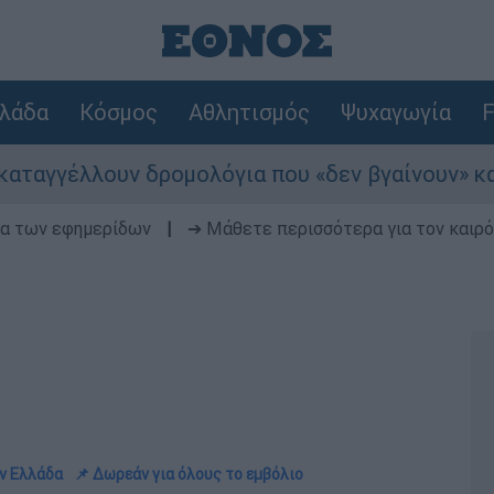
λάδα
Κόσμος
Αθλητισμός
Ψυχαγωγία
F
λλουν δρομολόγια που «δεν βγαίνουν» και προει
δα των εφημερίδων
|
➔ Μάθετε περισσότερα για τον καιρό
ην Ελλάδα
📌 Δωρεάν για όλους το εμβόλιο