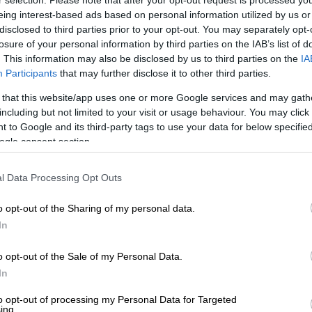
r selection. Please note that after your opt-out request is processed y
είπε. «Ο στόχος μας είναι να παραδώσουμε
eing interest-based ads based on personal information utilized by us or
disclosed to third parties prior to your opt-out. You may separately opt-
δόσεις του εμβολίου
μέχρι τον Απρίλιο της
losure of your personal information by third parties on the IAB’s list of
επέτρεπε να αρχίσουμε να βλέπουμε τον
. This information may also be disclosed by us to third parties on the
IA
Participants
that may further disclose it to other third parties.
α μας βοηθήσει επειδή το
ποσοστό των
 that this website/app uses one or more Google services and may gath
including but not limited to your visit or usage behaviour. You may click 
 ίδιος και πρόσθεσε: «Αυτό που είναι
 to Google and its third-party tags to use your data for below specifi
σημαντικό ποσοστό εμβολιασμένων
πριν
ogle consent section.
ου επόμενου έτους».
l Data Processing Opt Outs
κάτι τέτοιο είναι εφικτό επειδή έχει
παρασκευάζουν
εμβόλια
να αυξήσουν την
o opt-out of the Sharing of my personal data.
έχουμε έναν
φυσιολογικό χειμώνα
την
In
o opt-out of the Sale of my Personal Data.
βόλιο του κορονοϊού είναι
αποτελεσματικό
In
σματα της κλινικής δοκιμής ευρείας
ταίο στάδιο προτού ζητηθεί η έγκριση για
to opt-out of processing my Personal Data for Targeted
ing.