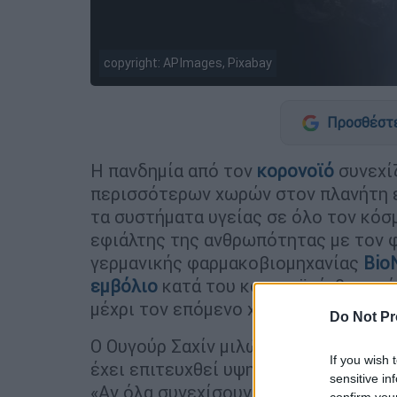
copyright: APImages, Pixabay
Προσθέστε
Η πανδημία από τον
κορονοϊό
συνεχίζ
περισσότερων χωρών στον πλανήτη ε
τα συστήματα υγείας σε όλο τον κόσ
εφιάλτης της ανθρωπότητας με τον φ
γερμανικής φαρμακοβιομηχανίας
Bio
εμβόλιο
κατά του κορονοϊού, θεωρεί
μέχρι τον επόμενο χειμώνα, το
2021
.
Do Not Pr
Ο Ουγούρ Σαχίν μιλώντας στο
BBC
εκ
If you wish 
έχει επιτευχθεί υψηλός βαθμός εμβο
sensitive in
«Αν όλα συνεχίσουν να εξελίσσονται 