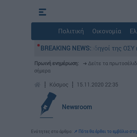
Πολιτική
Οικονομία
Ελ
όνου στα λεωφορεία: Οι οδηγοί της ΟΣΥ καταγγέ
BREAKING NEWS:
Πρωινή ενημέρωση:
➔ Δείτε τα πρωτοσέλι
σήμερα
┋
Κόσμος
┋
15.11.2020 22:35
Newsroom
Ενότητες στο άρθρο:
📌 Πότε θα έρθει το εμβόλιο στ