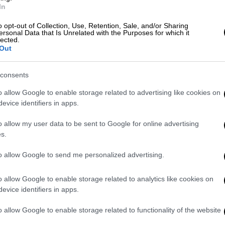
λά άλλα εμβόλια αναπτύσσονται επίσης από
In
ι τις ελπίδες για επιστροφή στην
o opt-out of Collection, Use, Retention, Sale, and/or Sharing
ersonal Data that Is Unrelated with the Purposes for which it
lected.
Out
στην Ελλάδα
ται να έρθει σε
60 ημέρες
στην
Ελλάδα
, ενώ
consents
ρούσματα
από
κορονοϊ
ό
και στα νοσοκομεία
o allow Google to enable storage related to advertising like cookies on
που παραπέμπουν σε πόλεμο.
Τα αισιόδοξα
evice identifiers in apps.
οί να γίνονται σε
500.000 πολίτες
τον
o allow my user data to be sent to Google for online advertising
s.
ς, οι υπουργοί της κυβέρνησης και οι
to allow Google to send me personalized advertising.
να είναι οι πρώτοι που θα κάνουν το
αλλά και ουσίας καθώς τα fake news και οι
o allow Google to enable storage related to analytics like cookies on
ουν. Επί του παρόντος έτοιμο είναι το
evice identifiers in apps.
α ακολουθήσουν αυτά της
Moderna
και
o allow Google to enable storage related to functionality of the website