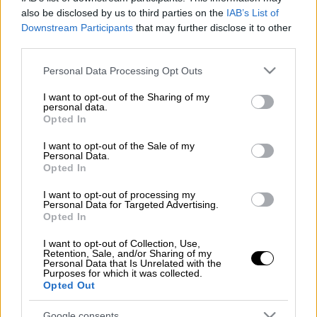
Προσθέστε το ΕΘΝΟΣ στη Google
also be disclosed by us to third parties on the
IAB’s List of
Downstream Participants
that may further disclose it to other
third parties.
Ο
Βρετανός
πρωθυπουργός
Μπόρις Τζόνσον
ενημερώθηκε ότι θα πρέπει να
Please note that this website/app uses one or more Google
Personal Data Processing Opt Outs
services and may gather and store information including but
αυτοαπομονωθεί επειδή ήρθε σε επαφή με
not limited to your visit or usage behaviour. You may click to
I want to opt-out of the Sharing of my
πρόσωπο το οποίο βρέθηκε θετικό σε
personal data.
grant or deny consent to Google and its third-party tags to
Opted In
κορονοϊό
Covid-19, όπως ανακοίνωσε η
use your data for below specified purposes in below Google
Ντάουνινγκτ Στριτ
.
consent section.
I want to opt-out of the Sale of my
Personal Data.
Opted In
Ο Τζόνσον «θα συνεχίσει να εργάζεται από
την Ντάουνινγκ Στριτ και θα ηγείται της
I want to opt-out of processing my
Personal Data for Targeted Advertising.
προσπάθειας της κυβέρνησης να
Opted In
αντιμετωπίσει την πανδημία του
κορονοϊού», ανέφερε εκπρόσωπος του
I want to opt-out of Collection, Use,
Retention, Sale, and/or Sharing of my
πρωθυπουργού, ο οποίος την άνοιξη είχε
Personal Data that Is Unrelated with the
Purposes for which it was collected.
προσβληθεί από τη νόσο και χρειάστηκε να
Opted Out
νοσηλευτεί.
Google consents