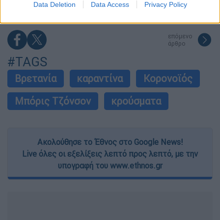
Data Deletion
Data Access
Privacy Policy
related to security, including authentication
functionality and fraud prevention, and other
user protection.
επόμενο
άρθρο
#TAGS
Βρετανία
καραντίνα
Κορονοϊός
Μπόρις Τζόνσον
κρούσματα
Ακολούθησε το Έθνος στο Google News!
Live όλες οι εξελίξεις λεπτό προς λεπτό, με την
υπογραφή του www.ethnos.gr