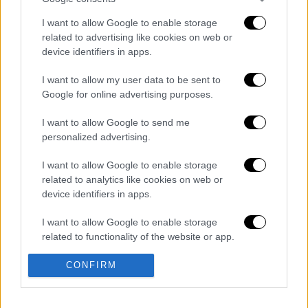
«Ο πρωθυπουργός είναι καλά και
δεν έχει
I want to allow Google to enable storage
συμπτώματα
της Covid-19», πρόσθεσε ο
related to advertising like cookies on web or
εκπρόσωπος.
device identifiers in apps.
Διαβάστε ακόμη
I want to allow my user data to be sent to
Google for online advertising purposes.
«Ήταν πολύ σκληρό, αρχίσαμε να
προσευχόμαστε»: Συγκλονιστικές
I want to allow Google to send me
μαρτυρίες για τον σεισμό των 7,6 Ρίχτερ
personalized advertising.
στην Κολομβία
Κλέαρχος Μαρουσάκης: Επικίνδυνες οι
I want to allow Google to enable storage
επόμενες μέρες με έως 9 μποφόρ - Οι
related to analytics like cookies on web or
περιοχές που θα επηρεαστούν
device identifiers in apps.
«Το παιχνίδι τελείωσε»: Η στιγμή που
I want to allow Google to enable storage
αστυνομικοί εντοπίζουν stalker κρυμμένο
related to functionality of the website or app.
κάτω από κρεβάτι
I want to allow Google to enable storage
CONFIRM
Θες να μάθεις ξένη γλώσσα; Αυτές είναι οι 7
related to personalization.
εντολές για να κάνεις το ChatGPT
προσωπικό σου καθηγητή
I want to allow Google to enable storage