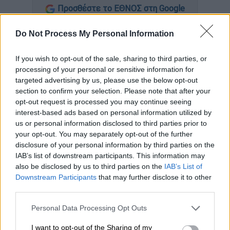
Προσθέστε το ΕΘΝΟΣ στη Google
Do Not Process My Personal Information
Τη Δευτέρα
11 Ιανουαρίου
θα ξεκινήσει η
διαδικασία παραπομπής
του
Αμερικανού
If you wish to opt-out of the sale, sharing to third parties, or
προέδρου
Ντόναλντ Τραμπ
, μόλις 9 ημέρες
processing of your personal or sensitive information for
πριν αναγκαστεί να δώσει επίσημα τη θέση
targeted advertising by us, please use the below opt-out
του στο Οβάλ Γραφείο στον νικητή τον
section to confirm your selection. Please note that after your
εκλογών
της
3ης Νοεμβρίου,
Τζο Μπάιντεν
.
opt-out request is processed you may continue seeing
interest-based ads based on personal information utilized by
Την είδηση της έναρξης της διαδικασίας
us or personal information disclosed to third parties prior to
your opt-out. You may separately opt-out of the further
της
παραπομπής
του Τραμπ έδωσε ο
disclosure of your personal information by third parties on the
Δημοκρατικός
βουλευτής Τεντ Λιου με
IAB’s list of downstream participants. This information may
ανάρτησή του στο
Twitter
. Συγκεκριμένα ο
also be disclosed by us to third parties on the
IAB’s List of
Λιου, ο οποίος μετείχε ενεργά τον
Downstream Participants
that may further disclose it to other
third parties.
Δεκέμβριο του 2019 στη διαδικασία της
Βουλής των
Αντιπροσώπων
για την
Please note that this website/app uses one or more Google
Personal Data Processing Opt Outs
παραπομπή του προέδρου των
ΗΠΑ
, η οποία
services and may gather and store information including but
not limited to your visit or usage behaviour. You may click to
I want to opt-out of the Sharing of my