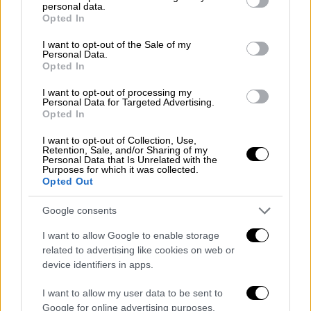
τελικά απέτυχε μετά την αντίθετη απόφαση
personal data.
grant or deny consent to Google and its third-party tags to
της
Γερουσίας
, ανέφερε ότι υπάρχουν
Opted In
use your data for below specified purposes in below Google
σήμερα
180 βουλευτές
που υποστηρίζουν
consent section.
I want to opt-out of the Sale of my
ένα νέο άρθρο
μομφής
μετά τις ταραχές στο
Personal Data.
Opted In
Καπιτώλιο των ΗΠΑ την Τετάρτη από τους
υποστηρικτές του Τραμπ.
I want to opt-out of processing my
Personal Data for Targeted Advertising.
Opted In
UPDATE to the update: We’ve just hit
180 cosponsors of the Article of
I want to opt-out of Collection, Use,
Retention, Sale, and/or Sharing of my
Impeachment drafted by Rep
Personal Data that Is Unrelated with the
Purposes for which it was collected.
@davidcicilline
,
@RepRaskin
, me and
Opted Out
@HouseJudiciary
staff.
Google consents
We will introduce the Article of
I want to allow Google to enable storage
Impeachment this Monday during the
related to advertising like cookies on web or
device identifiers in apps.
House’s pro forma session.
https://t.co/qm7LmXhOgK
I want to allow my user data to be sent to
Google for online advertising purposes.