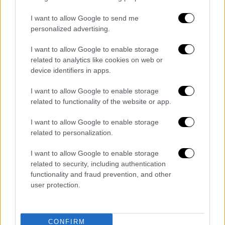
— Ted Lieu (@tedlieu)
January 9,
2021
I want to allow Google to send me
personalized advertising.
Εάν η πρόταση περάσει από τη Βουλή των
I want to allow Google to enable storage
Αντιπροσώπων, κάτι που είναι βέβαιο,
related to analytics like cookies on web or
καθώς το ελέγχεται από τους
device identifiers in apps.
Δημοκρατικούς, ο Τραμπ θα είναι ο
πρώτος
πρόεδρος των ΗΠΑ που
παραπέμπεται δύο
I want to allow Google to enable storage
related to functionality of the website or app.
φορές
.
I want to allow Google to enable storage
«Ο πρόεδρος έθεσε σε σοβαρό κίνδυνο την
related to personalization.
ασφάλεια των ΗΠΑ και των κυβερνητικών
θεσμών. Απείλησε την ακεραιότητα του
I want to allow Google to enable storage
δημοκρατικού συστήματος, παρενέβη στην
related to security, including authentication
functionality and fraud prevention, and other
ειρηνική μετάβαση εξουσίας και απείλησε
user protection.
έναν συντονιστικό τομέα διακυβέρνησης»,
αναφέρεται στο κατηγορητήριο που
συντάσσουν οι Δημοκρατικοί βουλευτές.
CONFIRM