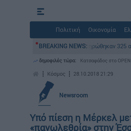
Πολιτική
Οικονομία
Ελ
κρίθηκαν «κόκκινα» - Ολοκληρώθηκαν 325 αυτοψί
BREAKING NEWS:
δημοφιλές τώρα:
Κατσαφάδος στο OPEN: 
┋
Κόσμος
┋
28.10.2018 21:29
Newsroom
Υπό πίεση η Μέρκελ με
«πανωλεθρία» στην Έσ