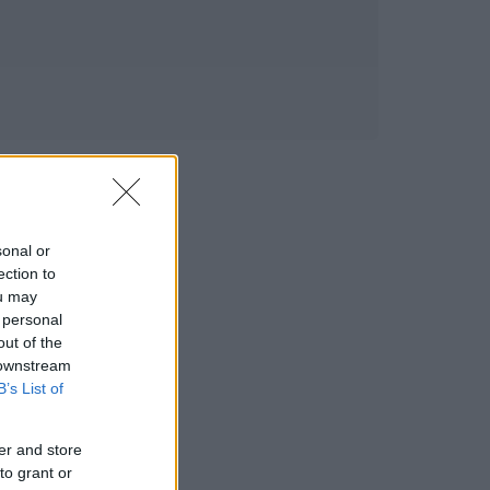
sonal or
ection to
ou may
 personal
out of the
 downstream
B’s List of
er and store
to grant or