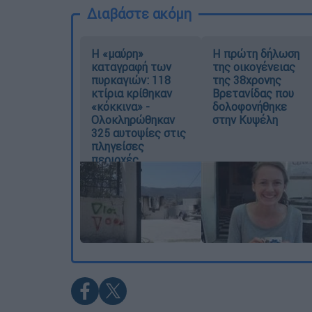
Διαβάστε ακόμη
Η «μαύρη»
Η πρώτη δήλωση
καταγραφή των
της οικογένειας
πυρκαγιών: 118
της 38χρονης
κτίρια κρίθηκαν
Βρετανίδας που
«κόκκινα» -
δολοφονήθηκε
Ολοκληρώθηκαν
στην Κυψέλη
325 αυτοψίες στις
πληγείσες
περιοχές