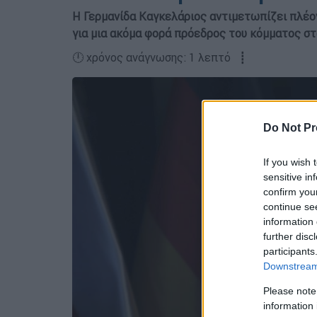
Η Γερμανίδα Καγκελάριος αντιμετωπίζει πλέο
για μια ακόμα φορά πρόεδρος του κόμματος στ
🕛 χρόνος ανάγνωσης: 1 λεπτό ┋
Do Not Pr
If you wish 
sensitive in
confirm you
continue se
information 
further disc
participants
Downstream 
Please note
information 