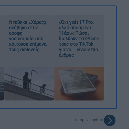
Ντύθηκε «Χάρος»,
«Όχι γκέι 17 Pro,
ανέβηκε στην
αλλά σπασμένο
οροφή
11άρι»: Ρώσοι
νοσοκομείου και
διαλύουν τα iPhone
κοιτούσε επίμονα
τους στο TikTok
τους ασθενείς
για να... γίνουν πιο
άνδρες
επόμενο άρθρο