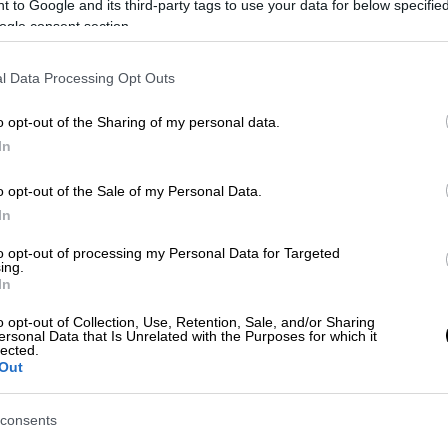
 to Google and its third-party tags to use your data for below specifi
ogle consent section.
l Data Processing Opt Outs
o opt-out of the Sharing of my personal data.
In
o opt-out of the Sale of my Personal Data.
In
 το ΕΘΝΟΣ στη Google
to opt-out of processing my Personal Data for Targeted
ing.
Άνγκελα Μέρκελ
μετά την σημαντική
In
Έσση
, καθώς με τα μέχρι στιγμής
o opt-out of Collection, Use, Retention, Sale, and/or Sharing
νδεχόμενο για το εάν θα συνεχιστεί η
ersonal Data that Is Unrelated with the Purposes for which it
lected.
ους Πράσινους. Και αυτό διότι η
Out
μμάτων στην τοπική βουλή του Βίσμπάντεν
consents