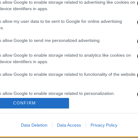
 γγ. του CDU Ανεγκρέτ Κραμπ-Καρενμπάουερ
o allow Google to enable storage related to advertising like cookies on
νο εκλογικό αποτέλεσμα για τους
evice identifiers in apps.
τον νυν χριστιανοδημοκράτη πρωθυπουργό
o allow my user data to be sent to Google for online advertising
γκυβερνήσει ξανά με τους Πρασίνους. Τα
s.
ι δεν αποκλείεται μια ανατροπή μέσα στις
to allow Google to send me personalized advertising.
που οι Χριστιανοδημοκράτες χάσουν την
o allow Google to enable storage related to analytics like cookies on
τωπίζει πλέον μεγαλύτερες δυσκολίες να
evice identifiers in apps.
μα φορά πρόεδρος του κόμματος στο
o allow Google to enable storage related to functionality of the website
ο πρόωρων εκλογών στη Γερμανία δεν
o allow Google to enable storage related to personalization.
αλλά ούτε και τους Σοσιαλδημοκράτες.
CONFIRM
ια την κυριακάτικη Bild δείχνει ότι οι
o allow Google to enable storage related to security, including
 πρόθεση ψήφου, ενώ οι Σοσιαλδημοκράτες
cation functionality and fraud prevention, and other user protection.
 τους Πράσινους και την Εναλλακτική για
Data Deletion
Data Access
Privacy Policy