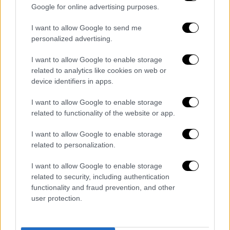
συμφώνησε. «Δεν έχω προσπαθήσει να
Google for online advertising purposes.
πουλήσω ποτέ ταινία, και αυτή είναι η πρώτη
I want to allow Google to send me
φορά που κάνω κάτι τέτοιο για κάποιο
personalized advertising.
προϊόν, για το βιβλίο μου», είπε και
ξεκαθάρισε ότι εν αγνοία του, ήταν όρος της
I want to allow Google to enable storage
related to analytics like cookies on web or
σύμβασής του με τον εκδοτικό οίκο τον
device identifiers in apps.
οποίο έπρεπε να τηρήσει.
I want to allow Google to enable storage
«... Και πέρα από αυτό, είχα την ευχαρίστηση
related to functionality of the website or app.
να συνομιλήσουμε μαζί», είπε ο Μπράντο,
δηλώνοντας αργότερα ότι ο Κινγκ είναι
I want to allow Google to enable storage
related to personalization.
«συναρπαστικός» και «εξαιρετικός». Σε
κάποιο σημείο της ζωντανής συνέντευξης ο
I want to allow Google to enable storage
Μπράντο ένιωσε να τον σφίγγουν τα πέδιλα
related to security, including authentication
που φορούσε και τα έβγαλε, ενώ ο Κινγκ τον
functionality and fraud prevention, and other
user protection.
καθησύχασε: «Δεν πειράζει»...