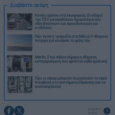
Διαβάστε ακόμη
Κυνήγι χρόνου στα λεωφορεία: Οι οδηγοί
της ΟΣΥ καταγγέλλουν δρομολόγια που
«δεν βγαίνουν» και προειδοποιούν για
κινδύνους
Πώς έγινε η τραγωδία στα Μάλια: Η 40χρονη
πνίγηκε για να σώσει τη φίλη της
Marfin: Στην Αθήνα σήμερα η 46χρονη
κατηγορούμενη που αρνείται κάθε εμπλοκή
Πώς οι χάκερ μπορούν να μολύνουν το νερό:
Η εισβολή στα συστήματα ύδρευσης και τα
κενά ασφαλείας
επόμενο
άρθρο