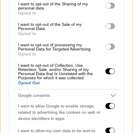
παράδειγμα. Η ιστορία του OJ Simpson
not limited to your visit or usage behaviour. You may click to
I want to opt-out of the Sharing of my
personal data.
grant or deny consent to Google and its third-party tags to
απογειώθηκε»...
Opted In
use your data for below specified purposes in below Google
consent section.
Ο ηθοποιός στη συνέχεια παραπονέθηκε
I want to opt-out of the Sale of my
Personal Data.
στον Λάρι Κινγκ ότι έχει ιδρώσει κάτι που
Opted In
έκανε και τους δυο να ξεσπάσουν σε γέλια. Ο
I want to opt-out of processing my
Μπράντο συνέχισε να υποστηρίζει το
Personal Data for Targeted Advertising.
επιχείρημά του για τον λόγω που δεν δίνει
Opted In
συνεντεύξεις λέγοντας ότι οι
I want to opt-out of Collection, Use,
περισσότερες είναι προσχεδιασμένες και ο
Retention, Sale, and/or Sharing of my
Personal Data that Is Unrelated with the
Κινγκ επέμεινε να του αποκαλύψει αν είχε
Purposes for which it was collected.
Opted Out
συμβεί κάτι στο παρελθόν.
Google consents
«
Απλά δεν μου αρέσει η ιδέα να πουλάω τον
εαυτό μου
», είπε ο Μάρλον Μπράντο. Ο
I want to allow Google to enable storage
related to advertising like cookies on web or
Κινγκ του επισήμανε ότι κάτι τέτοιο είναι
device identifiers in apps.
παρόμοιο με την πώληση ενός βιβλίου ή μιας
ταινίας, σκέψη με την οποία ο Μπράντο
I want to allow my user data to be sent to