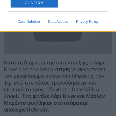
CONFIRM
Data Deletion
Data Access
Privacy Policy
video
Κατά τη διάρκεια της συνέντευξης, ο Λάρι
Κινγκ είχε την ευχαρίστηση να συναντήσει
τον μεγαλόσωμο σκύλο του Μπράντο, τον
Τιμ, ενώ στο τέλος τραγούδησε με τον
ηθοποιό το τραγούδι «Got a Date With a
Angel».
Στο φινάλε Λάρι Κινγκ και Μάρλον
Μπράντο φιλήθηκαν στο στόμα και
αποχαιρετίσθηκαν.