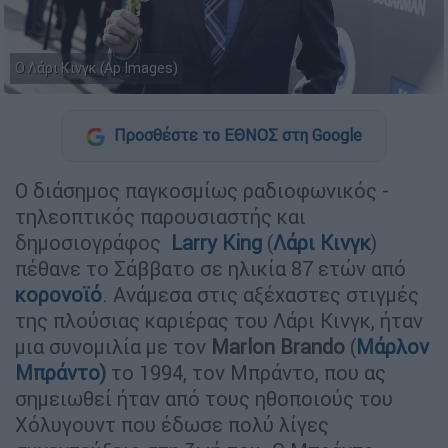
Ο Λάρι Κινγκ (Ap Images)
Προσθέστε το ΕΘΝΟΣ στη Google
Ο διάσημος παγκοσμίως ραδιοφωνικός -
τηλεοπτικός παρουσιαστής και
δημοσιογράφος
Larry King
(
Λάρι Κινγκ
)
πέθανε το Σάββατο σε ηλικία 87 ετών από
κορονοϊό
. Ανάμεσα στις αξέχαστες στιγμές
της πλούσιας καριέρας του Λάρι Κινγκ, ήταν
μια συνομιλία με τον
Marlon Brando
(
Μάρλον
Μπράντο
)
το 1994, τον Μπράντο, που ας
σημειωθεί ήταν από τους ηθοποιούς του
Χόλυγουντ που έδωσε πολύ λίγες