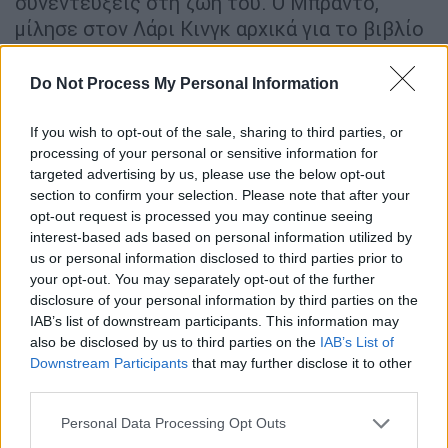
συνεντεύξεις στη ζωή του. Ο Μπράντο,
μίλησε στον Λάρι Κινγκ αρχικά για το βιβλίο
του «
Songs My Mother Taught Me
» (Τα
Τραγούδια που με Δίδαξε η Μητέρα μου),
Do Not Process My Personal Information
φορούσε κόκκινες τιράντες για να τιμήσει
την εμβληματική στιλιστική επιλογή του
If you wish to opt-out of the sale, sharing to third parties, or
processing of your personal or sensitive information for
Κινγκ.
targeted advertising by us, please use the below opt-out
section to confirm your selection. Please note that after your
«
Γιατί δεν σου αρέσουν οι συνεντεύξεις;
»,
opt-out request is processed you may continue seeing
ρώτησε με αφοπλιστικό τόνο ο Κινγκ τον
interest-based ads based on personal information utilized by
Μπράντο. «Λοιπόν, κυρίως επειδή το
us or personal information disclosed to third parties prior to
ενδιαφέρον περιστρέφεται στα χρήματα»,
your opt-out. You may separately opt-out of the further
disclosure of your personal information by third parties on the
απάντησε ο Μπράντο. «
Αυτό είναι το κύριο
IAB’s list of downstream participants. This information may
χαρακτηριστικό γνώρισμα όλων των
also be disclosed by us to third parties on the
IAB’s List of
συνεντεύξεων σήμερα, τα
Downstream Participants
that may further disclose it to other
χρήματα
». Συνέχισε λέγοντας ότι «...μια
third parties.
ιστορία είναι πολυτιμότερη από μια άλλη
Please note that this website/app uses one or more Google
Personal Data Processing Opt Outs
λόγω της αναγνωσιμότητας της, για
services and may gather and store information including but