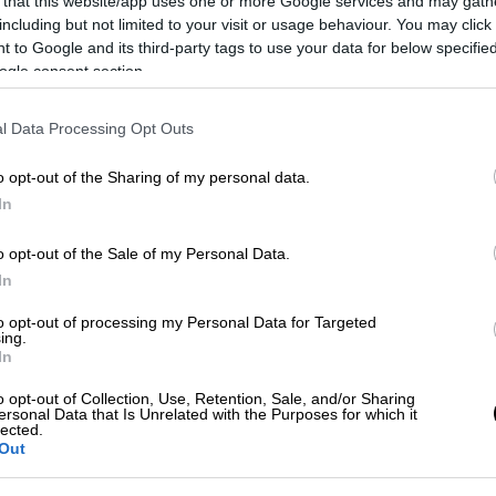
 that this website/app uses one or more Google services and may gath
including but not limited to your visit or usage behaviour. You may click 
 to Google and its third-party tags to use your data for below specifi
ogle consent section.
l Data Processing Opt Outs
o opt-out of the Sharing of my personal data.
 το ΕΘΝΟΣ στη Google
In
ατοποίησε μια διαμαρτυρία κατά τη
o opt-out of the Sale of my Personal Data.
ου προέδρου της Τουρκίας
Ρετζέπ Ταγίπ
In
ο μήνα κινδυνεύει να απελαθεί στην
to opt-out of processing my Personal Data for Targeted
ing.
In
Ειδήσεων, ο Ερτουγκρούλ Γιγκίτ, 60 ετών,
o opt-out of Collection, Use, Retention, Sale, and/or Sharing
 κοινοποίηση την Παρασκευή ότι θα πρέπει
ersonal Data that Is Unrelated with the Purposes for which it
lected.
του πριν από την 22α Ιανουαρίου ειδάλλως
Out