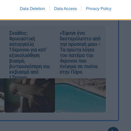
Data Deletion
Data Access
Privacy Policy
Σκιάθος:
«Έφυγε ένα
Φρικιαστική
δευτερόλεπτο από
καταγγελία
την προσοχή μου» -
15χρονου για κατ'
Τα πρώτα λόγια
εξακολούθηση
του πατέρα του
βιασμό,
4χρονου που
βιντεοσκόπηση και
πνίγηκε σε πισίνα
εκβιασμό από
στην Πάρο
17χρονο