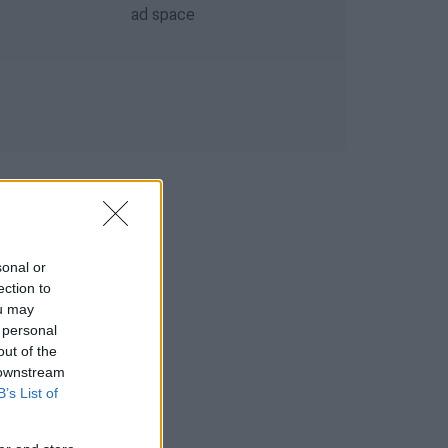
sonal or
ection to
ou may
 personal
out of the
 downstream
B’s List of