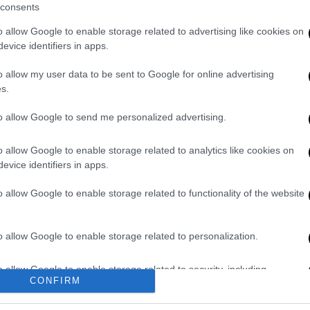
consents
προέδρου της Τουρκίας Ρετζέπ Ταγίπ
ευταία 36 χρόνια, ενώ είναι διευθυντής
o allow Google to enable storage related to advertising like cookies on
evice identifiers in apps.
ίδας.
o allow my user data to be sent to Google for online advertising
οίηση απέλασης συνδέεται με τη
s.
πίσκεψη Ερντογάν.
to allow Google to send me personalized advertising.
τύπου που παραχώρησαν ο πρόεδρος της
μανίας Άγγελα Μέρκελ την 28η Σεπτεμβρίου,
o allow Google to enable storage related to analytics like cookies on
μπλουζάκι με το σύνθημα «Ελευθερία για
evice identifiers in apps.
 Λίγο μετά τον απομάκρυναν από την
o allow Google to enable storage related to functionality of the website
έεται» υπογράμμισε ο ίδιος, σημειώνοντας
o allow Google to enable storage related to personalization.
απέλασης έπειτα από μια συνάντηση με τον
ων γερμανικών αρχών, όπως καταγράφεται
o allow Google to enable storage related to security, including
ίο είδε το dpa, είναι ότι ο Γίγκιτ δεν
CONFIRM
cation functionality and fraud prevention, and other user protection.
ί με τα παιδιά του γερμανικής