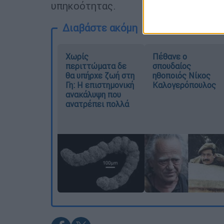
υπηκοότητας.
Διαβάστε ακόμη
Χωρίς
Πέθανε ο
περιττώματα δε
σπουδαίος
θα υπήρχε ζωή στη
ηθοποιός Νίκος
Γη: Η επιστημονική
Καλογερόπουλος
ανακάλυψη που
ανατρέπει πολλά