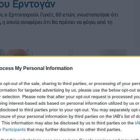
ου Ερντογάν
 ο Ερτουγκρούλ Γιγκίτ, 60 ετών, γνωστοποίησε ότι
 η οποία αναφέρει ότι θα πρέπει να φύγει από τη
ocess My Personal Information
to opt-out of the sale, sharing to third parties, or processing of your per
formation for targeted advertising by us, please use the below opt-out s
r selection. Please note that after your opt-out request is processed y
eing interest-based ads based on personal information utilized by us or
disclosed to third parties prior to your opt-out. You may separately opt-
losure of your personal information by third parties on the IAB’s list of
. This information may also be disclosed by us to third parties on the
IA
Participants
that may further disclose it to other third parties.