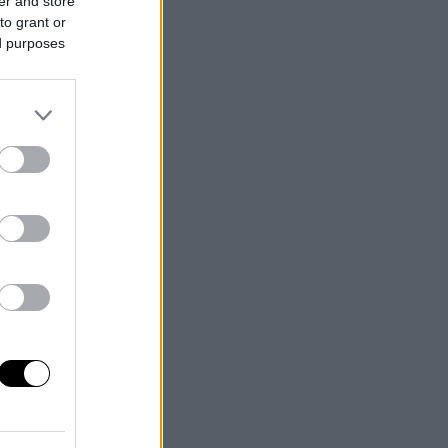
er and store
to grant or
ed purposes