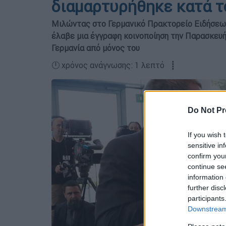
διαμαρτυρήθηκε κατά τ
Μιλώντας στο Γερμανικό Πρακτορείο Ειδήσεων,
έλαβε μια έγγραφη κοινοποίηση την Παρασκευή,
Γερμανία από μόνος του
🕛 χρόνος ανάγνωσης: 1 λεπτό ┋
Do Not Pr
If you wish 
sensitive in
confirm you
continue se
information 
further disc
participants
Downstream 