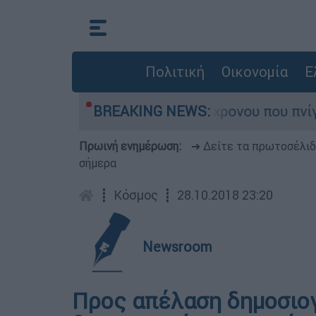
Πολιτική
Οικονομία
Ε
α λόγια του πατέρα του 4χρονου που πνίγηκε σ
BREAKING NEWS:
Πρωινή ενημέρωση:
➔ Δείτε τα πρωτοσέλι
σήμερα
┋
Κόσμος
┋
28.10.2018 23:20
Newsroom
Προς απέλαση δημοσιο