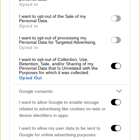
grant or deny consent to Google and its third-party tags to
Opted In
να αναπτύξει σοβαρή ασθένεια από τον ιό
. Η
use your data for below specified purposes in below Google
σύγκριση έγινε με μια ομάδα ίδιου μεγέθους,
consent section.
I want to opt-out of the Sale of my
Personal Data.
με αντίστοιχα ιατρικά ιστορικά, που δεν είχε
Opted In
λάβει το εμβόλιο. «Δείχνει αναμφίβολα πως
το εμβόλιο
κατά του κορονοϊού της Pfizer
I want to opt-out of processing my
Personal Data for Targeted Advertising.
είναι εξαιρετικά αποτελεσματικό στον
Opted In
πραγματικό κόσμο
μία εβδομάδα μετά τη
I want to opt-out of Collection, Use,
δεύτερη δόση, ακριβώς όπως βρέθηκε να
Retention, Sale, and/or Sharing of my
Personal Data that Is Unrelated with the
είναι στην κλινική έρευνα», δήλωσε ο Ραν
Purposes for which it was collected.
Opted Out
Μπάλισερ, διευθυντής καινοτομίας της
Clalit.
Google consents
Ο ίδιος πρόσθεσε πως τα δεδομένα δείχνουν
I want to allow Google to enable storage
πως το εμβόλιο της
Pfizer
, το οποίο
related to advertising like cookies on web or
device identifiers in apps.
αναπτύχθηκε με τη σύμπραξη της γερμανικής
BioNTech, είναι ακόμη πιο αποτελεσματικό
I want to allow my user data to be sent to
δύο ή περισσότερες εβδομάδες μετά τη
Google for online advertising purposes.