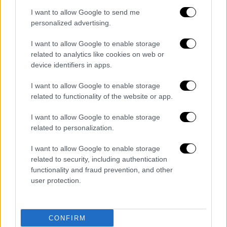
δεύτερη δόση. Ερευνητές στο Weizmann
I want to allow Google to send me
Institute of Science, που διαμορφώνουν σε
personalized advertising.
πίνακες τα εθνικά δεδομένα, δήλωσαν πως
μια ευδιάκριτη πτώση στη νοσηλεία και στη
I want to allow Google to enable storage
σοβαρή νόσηση που ταυτοποιήθηκε
related to analytics like cookies on web or
device identifiers in apps.
νωρίτερα ανάμεσα στην πρώτη ομάδα που θα
εμβολιάζονταν -ηλικίας 60 ετών και
I want to allow Google to enable storage
άνω- παρατηρήθηκε για π
ρώτη φορά στους
related to functionality of the website or app.
ηλικίας 55 ετών και άνω.
Οι νοσηλείες και οι
I want to allow Google to enable storage
σοβαρές νοσήσεις εξακολουθούν να
related to personalization.
αυξάνονται στις ομάδες νεότερων ατόμων
που ξεκίνησαν τους εμβολιασμούς
I want to allow Google to enable storage
εβδομάδες αργότερα.
related to security, including authentication
functionality and fraud prevention, and other
Διαβάστε επίσης:
Κορονοϊός: Κύμα
user protection.
προσφυγών για πρόστιμα από περιοριστικά
μέτρα - Το παράδειγμα της Γερμανίας
CONFIRM