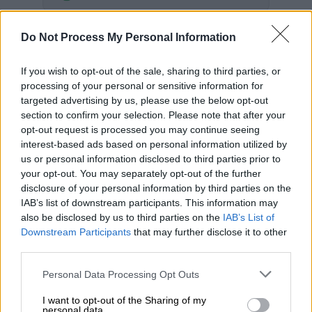
Ο μεγαλύτερος πάροχος
Do Not Process My Personal Information
ιατροφαρμακευτικής περίθαλψης του
Ισραήλ
ανέφερε μια μείωση
94
% στις
If you wish to opt-out of the sale, sharing to third parties, or
συμπτωματικές μολύνσεις του
κορονοϊού
processing of your personal or sensitive information for
targeted advertising by us, please use the below opt-out
μεταξύ 600.000 ανθρώπων που έλαβαν δύο
section to confirm your selection. Please note that after your
δόσεις του
εμβολίου
της
Pfizer
στη
opt-out request is processed you may continue seeing
μεγαλύτερη μέχρι τώρα
έρευνα
που
interest-based ads based on personal information utilized by
πραγματοποιήθηκε στη χώρα.
us or personal information disclosed to third parties prior to
your opt-out. You may separately opt-out of the further
Διαβάστε επίσης:
Ο 94χρονος από το Λιβάδι
disclosure of your personal information by third parties on the
IAB’s list of downstream participants. This information may
Ολύμπου που νίκησε τη Μήδεια κι έκανε το
also be disclosed by us to third parties on the
IAB’s List of
εμβόλιο
Downstream Participants
that may further disclose it to other
third parties.
Ο Health Maintenance Organization (HMO)
Clalit, που καλύπτει περισσότερους από
Please note that this website/app uses one or more Google
Personal Data Processing Opt Outs
services and may gather and store information including but
τους μισούς Ισραηλινούς, ανέφερε πω
ς η
not limited to your visit or usage behaviour. You may click to
I want to opt-out of the Sharing of my
ίδια ομάδα ήταν επίσης 92% λιγότερο πιθανό
personal data.