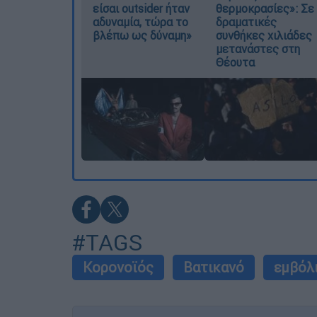
είσαι outsider ήταν
θερμοκρασίες»: Σε
αδυναμία, τώρα το
δραματικές
βλέπω ως δύναμη»
συνθήκες χιλιάδες
μετανάστες στη
Θέουτα
#TAGS
Κορονοϊός
Βατικανό
εμβόλ