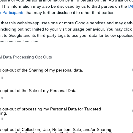
losure of your personal information by third parties on the IAB’s list of
. This information may also be disclosed by us to third parties on the
IA
Participants
that may further disclose it to other third parties.
 that this website/app uses one or more Google services and may gath
including but not limited to your visit or usage behaviour. You may click 
 to Google and its third-party tags to use your data for below specifi
ogle consent section.
l Data Processing Opt Outs
 το ΕΘΝΟΣ στη Google
o opt-out of the Sharing of my personal data.
σουν οι υπάλληλοι στο
Βατικανό
που δεν
In
 του
κορονοϊού
, χωρίς να έχουν σοβαρά
o opt-out of the Sale of my Personal Data.
διάταγμα του καρδινάλιου
Τζουζέπε
In
 του Βατικανού.
to opt-out of processing my Personal Data for Targeted
ώς ο Νοέμβριος των κρουσμάτων έφερε
ing.
In
o opt-out of Collection, Use, Retention, Sale, and/or Sharing
ση περίπου
0,4 τετραγωνικά χιλιόμετρα
είναι