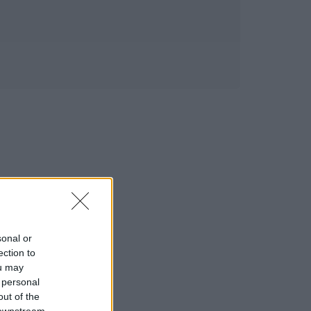
sonal or
ection to
ou may
 personal
out of the