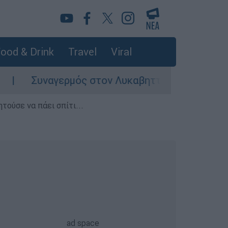
ood & Drink
Travel
Viral
Συναγερμός στον Λυκαβηττό: Σορός σε προχωρη
τούσε να πάει σπίτι...