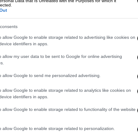
ersonal Data that Is Unrelated with the Purposes for which it
lected.
ι αρκετές χιλιάδες υπαλλήλους, οι
Out
την
Ιταλία
. Το πρόγραμμα
εμβολιασμών
του
άπας Φραγκίσκος, 84 ετών, ήταν μεταξύ των
consents
 του κορονοϊού
. Το επτασέλιδο διάταγμα
o allow Google to enable storage related to advertising like cookies on
 να εμβολιαστούν για λόγους υγείας
ίσως
evice identifiers in apps.
οτίθεται ότι θα έρχονται σε επαφή με
ον ίδιο μισθό.
o allow my user data to be sent to Google for online advertising
s.
αυτοί που
αρνούνται να κάνουν το εμβόλιο
ι σε ειδική πρόβλεψη ενός νόμου του 2011
to allow Google to send me personalized advertising.
οχρεώσεις των εργαζομένων. Το άρθρο αυτό
o allow Google to enable storage related to analytics like cookies on
ι εργαζόμενοι, που αρνούνται
«προληπτικά
evice identifiers in apps.
 σε «συνέπειες διαφόρων βαθμίδων που
Το διάταγμα υπεγράφη στις 8 Φεβρουαρίου
o allow Google to enable storage related to functionality of the website
στοσελίδα του κυβερνείου.
ς των
εμβολίων
ως μέσου για να ανακοπεί η
o allow Google to enable storage related to personalization.
 ηθική επιλογή διότι ρισκάρεις την υγεία