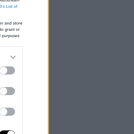
 downstream
B’s List of
er and store
to grant or
ed purposes