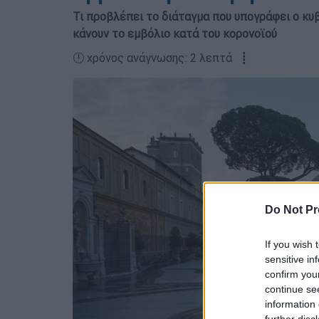
Τι προβλέπει το διάταγμα που υπογράφει ο κυ
κάνουν το εμβόλιο κατά του κορονοϊού
🕛 χρόνος ανάγνωσης: 2 λεπτά ┋
Do Not Pr
If you wish 
sensitive in
confirm you
continue se
information 