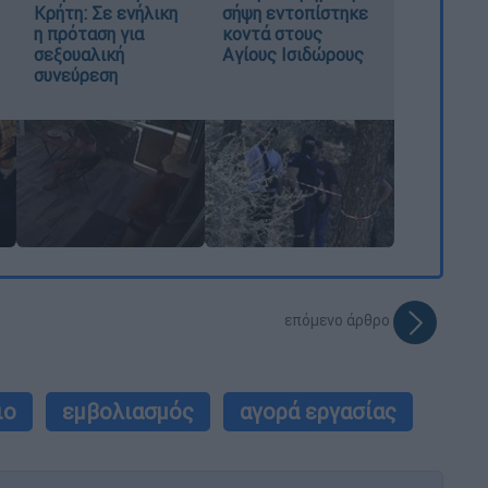
Κρήτη: Σε ενήλικη
σήψη εντοπίστηκε
η πρόταση για
κοντά στους
σεξουαλική
Αγίους Ισιδώρους
συνεύρεση
επόμενο άρθρο
ιο
εμβολιασμός
αγορά εργασίας