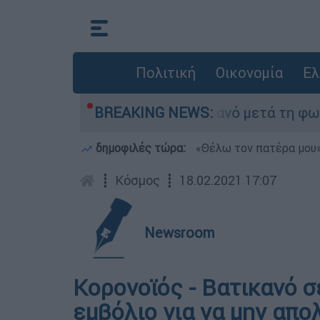
Πολιτική
Οικονομία
Ελ
ε τίποτα» στο Πόρτο Γερμανό μετά τη φωτιά - Α
BREAKING NEWS:
δημοφιλές τώρα:
«Θέλω τον πατέρα μου»:
┋
Κόσμος
┋
18.02.2021 17:07
Newsroom
Κορονοϊός - Βατικανό σ
εμβόλιο για να μην απο