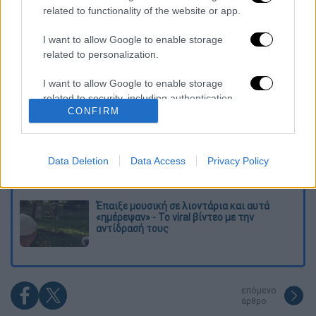
Διαβάστε ακόμη
related to functionality of the website or app.
Η «ακτινογραφία» της καταστροφής από
I want to allow Google to enable storage
τις φωτιές στη Δυτική Αττική - Οι
related to personalization.
εκτάσεις που κάηκαν και η επόμενη μέρα
του δάσους
I want to allow Google to enable storage
«Κλειδί» η ιατροδικαστική για τον 90χρονο
related to security, including authentication
που έκρυβε ο γιος του στον καταψύκτη -
CONFIRM
«Τον αγαπούσε παθολογικά»
functionality and fraud prevention, and other
user protection.
Το βαρύ τίμημα της υπογεννητικότητας: 11
σχολεία λιγότερα τη νέα σχολική χρονιά
Data Deletion
Data Access
Privacy Policy
στα Δωδεκάνησα
Έπαιξε μουσική σε λιοντάρια και αυτά
«ημέρεψαν» - Το viral βίντεο με την
αντίδρασή τους
επόμενο
άρθρο