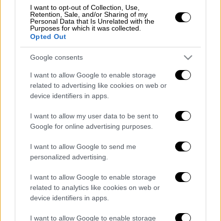
παρέμεναν ανοιχτά, θα κλείσουν για τρεις
I want to opt-out of Collection, Use,
Retention, Sale, and/or Sharing of my
εβδομάδες, αντί για δύο που είναι κανονικά
Personal Data that Is Unrelated with the
Purposes for which it was collected.
το διάστημα των εαρινών διακοπών. Η
Opted Out
Γαλλία
είχε κλείσει τα σχολεία για δύο μήνες
κατά τη διάρκεια του πρώτου
lockdown
, την
Google consents
περασμένη άνοιξη, όμως δεν έκανε το ίδιο
I want to allow Google to enable storage
και τον Νοέμβριο, επιβάλλοντας μόνο
related to advertising like cookies on web or
ορισμένους περιορισμούς στον αριθμό των
device identifiers in apps.
μαθητών ανά τάξη.
I want to allow my user data to be sent to
Google for online advertising purposes.
«Είναι η καλύτερη λύση για να
επιβραδύνουμε τον ιό», διαβεβαίωσε ο
I want to allow Google to send me
πρόεδρος
Μακρόν
.
personalized advertising.
Διαβάστε επίσης:
Αρση lockdown: Ανοίγει το
I want to allow Google to enable storage
λιανεμπόριο, ελεύθερη μετακίνηση από δήμο
related to analytics like cookies on web or
device identifiers in apps.
σε δήμο τα Σαββατοκύριακα
I want to allow Google to enable storage