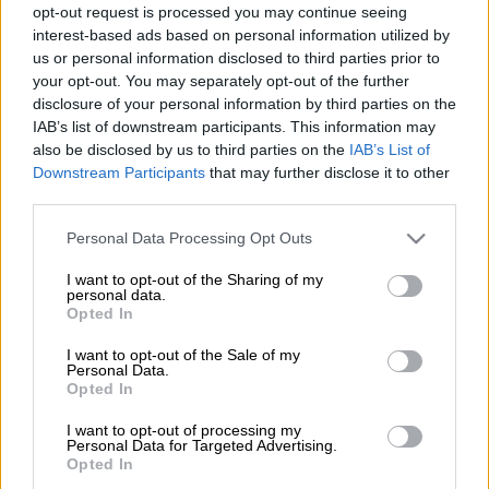
opt-out request is processed you may continue seeing
interest-based ads based on personal information utilized by
Προσθέστε το ΕΘΝΟΣ στη Google
us or personal information disclosed to third parties prior to
your opt-out. You may separately opt-out of the further
disclosure of your personal information by third parties on the
Αντιμέτωπη με ένα σκληρό
lockdown
θα
IAB’s list of downstream participants. This information may
βρεθούν οι πολίτες της
Γαλλίας
.
also be disclosed by us to third parties on the
IAB’s List of
Συγκεκριμένα τα μέτρα που ισχύουν σήμερα
Downstream Participants
that may further disclose it to other
third parties.
τοπικά για την αντιμετώπιση της πανδημίας
του
κορονοϊού
θα επεκταθούν από το
Please note that this website/app uses one or more Google
Personal Data Processing Opt Outs
Σάββατο σε όλη τη χώρα, ανακοίνωσε απόψε
services and may gather and store information including but
not limited to your visit or usage behaviour. You may click to
I want to opt-out of the Sharing of my
ο πρόεδρος της Γαλλίας
Εμανουέλ Μακρόν
,
personal data.
grant or deny consent to Google and its third-party tags to
σε τηλεοπτικό διάγγελμά του. Οι
Opted In
use your data for below specified purposes in below Google
περιορισμοί θα ισχύσουν για τουλάχιστον
consent section.
I want to opt-out of the Sale of my
έναν μήνα. «Θα χάσουμε τον έλεγχο αν δεν
Personal Data.
Opted In
ενεργήσουμε τώρα», προειδοποίησε ο
Γάλλος πρόεδρος.
I want to opt-out of processing my
Personal Data for Targeted Advertising.
Opted In
Τα σχολεία και οι παιδικοί σταθμοί, που