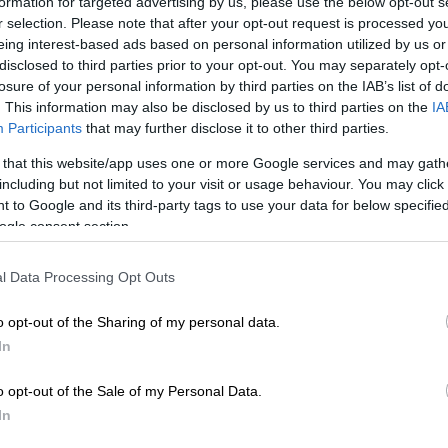
formation for targeted advertising by us, please use the below opt-out s
r selection. Please note that after your opt-out request is processed y
eing interest-based ads based on personal information utilized by us or
disclosed to third parties prior to your opt-out. You may separately opt-
losure of your personal information by third parties on the IAB’s list of
. This information may also be disclosed by us to third parties on the
IA
Participants
that may further disclose it to other third parties.
 that this website/app uses one or more Google services and may gath
including but not limited to your visit or usage behaviour. You may click 
 to Google and its third-party tags to use your data for below specifi
ogle consent section.
l Data Processing Opt Outs
o opt-out of the Sharing of my personal data.
In
o opt-out of the Sale of my Personal Data.
In