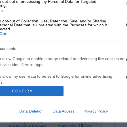
to opt-out of processing my Personal Data for Targeted
ing.
In
o opt-out of Collection, Use, Retention, Sale, and/or Sharing
ersonal Data that Is Unrelated with the Purposes for which it
lected.
Out
consents
 το ΕΘΝΟΣ στη Google
o allow Google to enable storage related to advertising like cookies on
evice identifiers in apps.
μα των Αμερικανών σε 60.000 στρατιώτες
ε ένα κλικ στο
menshouse.gr
o allow my user data to be sent to Google for online advertising
s.
CONFIRM
to allow Google to send me personalized advertising.
Ντύθηκε «Χάρος»,
«Όχι γκέι 17 Pro,
o allow Google to enable storage related to analytics like cookies on
ανέβηκε στην
αλλά σπασμένο
Data Deletion
Data Access
Privacy Policy
evice identifiers in apps.
οροφή
11άρι»: Ρώσοι
νοσοκομείου και
διαλύουν τα iPhone
o allow Google to enable storage related to functionality of the website
κοιτούσε επίμονα
τους στο TikTok