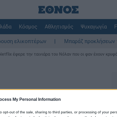
λάδα
Κόσμος
Αθλητισμός
Ψυχαγωγία
F
η ελικοπτέρων
Μπαράζ προκλήσεων της Άγ
Netflix έφερε την ταινιάρα του Νόλαν που οι φαν έχουν κρυφό
ocess My Personal Information
αρρωστημένο πείραμα των
στρατιώτες που ντρόπιασε
to opt-out of the sale, sharing to third parties, or processing of your per