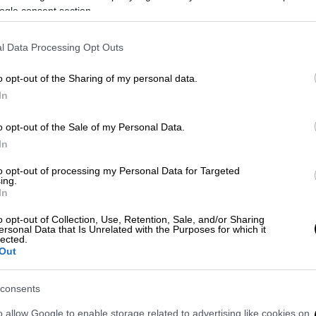
ogle consent section.
l Data Processing Opt Outs
o opt-out of the Sharing of my personal data.
In
o opt-out of the Sale of my Personal Data.
In
 το ΕΘΝΟΣ στη Google
to opt-out of processing my Personal Data for Targeted
ing.
In
ιός Χιου Γκραντ, ο οποίος κατέφυγε στα
ρα προκειμένου να απευθύνει έκκληση για
o opt-out of Collection, Use, Retention, Sale, and/or Sharing
ersonal Data that Is Unrelated with the Purposes for which it
χασε όταν κακοποιοί διέρρηξαν το
lected.
Out
του στο Twitter ότι το σακίδιό του εκλάπη
consents
και το ιατρικό αρχείο των παιδιών του
o allow Google to enable storage related to advertising like cookies on