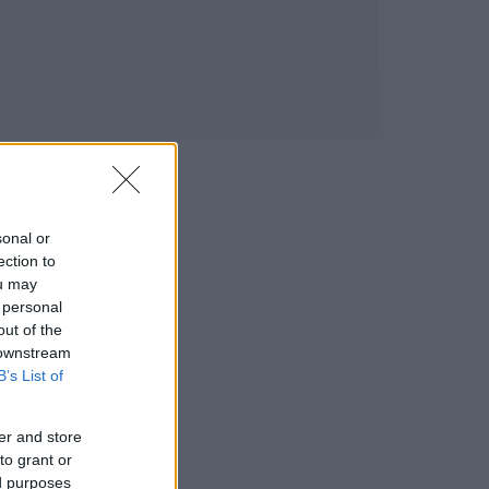
sonal or
ection to
ou may
 personal
out of the
 downstream
B’s List of
er and store
to grant or
ed purposes