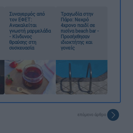
Συναγερμός από
Τραγωδία στην
τον ΕΦΕΤ:
Πάρο: Νεκρό
Ανακαλείται
4χρονο παιδί σε
γνωστή μαρμελάδα
πισίνα beach bar -
- Κίνδυνος
Προσήχθησαν
θραύσης στη
ιδιοκτήτης και
συσκευασία
γονείς
επόμενο άρθρο