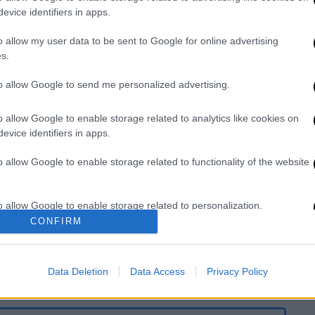
evice identifiers in apps.
ωρίζει ποιος διέρρηξε το αυτοκίνητό μου
o allow my user data to be sent to Google for online advertising
ας παρακαλώ προσπαθήστε να τον πείσετε
s.
ιό μου» έγραψε ο Γκραντ στους 335.000
to allow Google to send me personalized advertising.
o allow Google to enable storage related to analytics like cookies on
one knows who broke into my car tonight
evice identifiers in apps.
nd persuade them to at least return my
es and ideas. And perhaps my children’s
o allow Google to enable storage related to functionality of the website
aling St Mary's Ealing Green W5 5EN*
kedOffHugh)
January 13, 2019
o allow Google to enable storage related to personalization.
CONFIRM
άδων», πρόσθεσε ο ίδιος χωρίς να δώσει
o allow Google to enable storage related to security, including
cation functionality and fraud prevention, and other user protection.
 κλεμμένο έγγραφο, ενώ ζήτησε τα
Data Deletion
Data Access
Privacy Policy
ιρεία Coach Films στο δυτικό Λονδίνο.