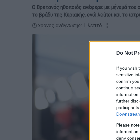
Ο Βρετανός ηθοποιός ανέφερε με μήνυμά του στ
το βράδυ της Κυριακής, ενώ λείπει και το ιατρ
🕛 χρόνος ανάγνωσης: 1 λεπτό ┋
Do Not Pr
If you wish 
sensitive in
confirm you
continue se
information 
further disc
participants
Downstream 
Please note
information 
deny consent