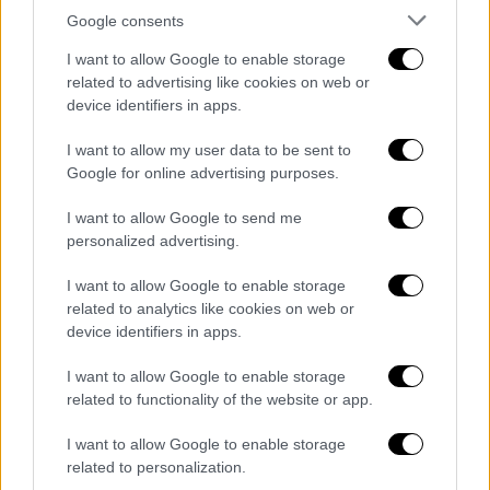
Google consents
πρόεδρος
.
I want to allow Google to enable storage
Τα οικονομικά επιτεύγματα της
related to advertising like cookies on web or
διακυβέρνησης Ερντογάν
device identifiers in apps.
Ο Ερντογάν υπογράμμισε πως η ραγδαία
I want to allow my user data to be sent to
Google for online advertising purposes.
οικονομική ανάπτυξη της Τουρκίας τα
τελευταία 19 χρόνια διασφάλισε την
I want to allow Google to send me
εμφάνιση μιας μεσαίας τάξης η αγοραστική
personalized advertising.
δύναμη της οποίας αυξάνεται.
I want to allow Google to enable storage
Ο Πρόεδρος της Δημοκρατίας Ερντογάν
related to analytics like cookies on web or
device identifiers in apps.
σημείωσε πως η Τουρκία κατάφερε να
προσελκύσει άμεσες επενδύσεις ύψους
I want to allow Google to enable storage
περίπου 225 δισεκατομμυρίων δολαρίων από
related to functionality of the website or app.
το 2003.
I want to allow Google to enable storage
Γλυκά Νερά: Προφυλακιστέος ο δολοφόνος
related to personalization.