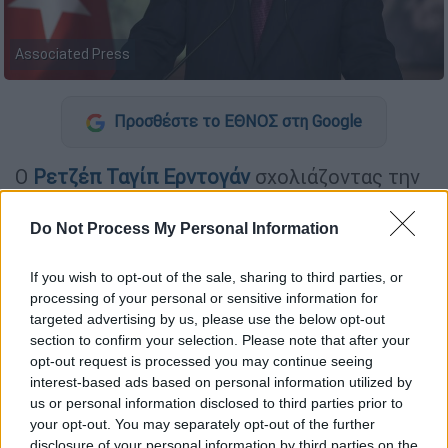
Associated Press
Προσθέστε το ΕΘΝΟΣ στη Google
Ο
Ρετζέπ Ταγίπ
Ερντογάν
σχολιάζοντας την
«Διεθνή Στρατηγική Άμεσων Επενδύσεων
της Τουρκίας για το
2021-2023
» που
Do Not Process My Personal Information
δημοσιεύτηκε από το Γραφείο Επενδύσεων
της Προεδρίας, σημείωσε πως η Τουρκία με
If you wish to opt-out of the sale, sharing to third parties, or
processing of your personal or sensitive information for
τις ευρείες δυνατότητες παραγωγής της, το
targeted advertising by us, please use the below opt-out
εξειδικευμένο εργατικό δυναμικό, τη
section to confirm your selection. Please note that after your
στρατηγική της θέση, τη σύγχρονη
opt-out request is processed you may continue seeing
υλικοτεχνική υποδομή της και τα πακέτα
interest-based ads based on personal information utilized by
us or personal information disclosed to third parties prior to
κινήτρων που μπορούν να ανταπεξέλθουν σε
your opt-out. You may separately opt-out of the further
όλες τις ανάγκες αποτελεί ένα σημαντικό
disclosure of your personal information by third parties on the