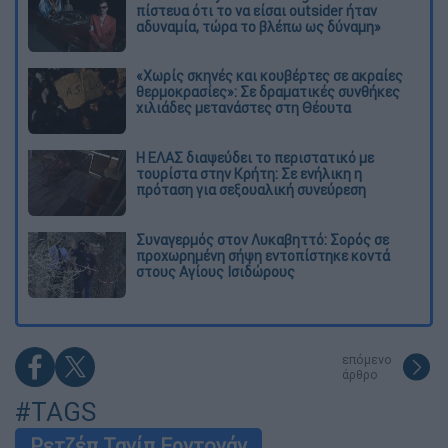
πίστευα ότι το να είσαι outsider ήταν
αδυναμία, τώρα το βλέπω ως δύναμη»
«Χωρίς σκηνές και κουβέρτες σε ακραίες
θερμοκρασίες»: Σε δραματικές συνθήκες
χιλιάδες μετανάστες στη Θέουτα
Η ΕΛΑΣ διαψεύδει το περιστατικό με
τουρίστα στην Κρήτη: Σε ενήλικη η
πρόταση για σεξουαλική συνεύρεση
Συναγερμός στον Λυκαβηττό: Σορός σε
προχωρημένη σήψη εντοπίστηκε κοντά
στους Αγίους Ισιδώρους
επόμενο
άρθρο
#TAGS
Ρετζέπ Ταγίπ Ερντογάν