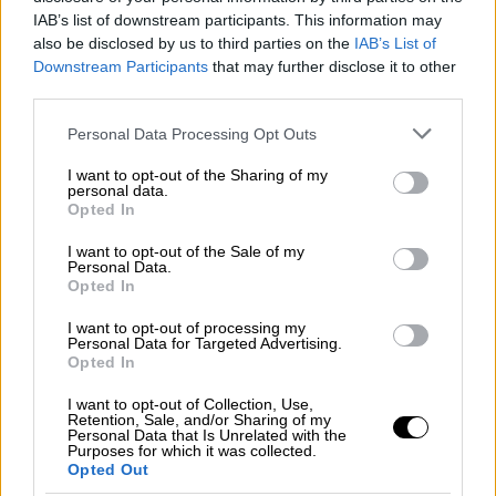
πόλο έλξης για τους επενδυτές.
IAB’s list of downstream participants. This information may
also be disclosed by us to third parties on the
IAB’s List of
Η
Τουρκία
–ανέφερε- προσφέρει
Downstream Participants
that may further disclose it to other
δυνατότητα πρόσβασης σε
1,3
third parties.
δισεκατομμύρια πληθυσμό
και μια γιγάντια
Please note that this website/app uses one or more Google
Personal Data Processing Opt Outs
αγορά
26
τρισεκατομμυρίων δολαρίων σε
services and may gather and store information including but
απόσταση πτήσης 4 ωρών, ενώ τόνισε πως
not limited to your visit or usage behaviour. You may click to
I want to opt-out of the Sharing of my
personal data.
grant or deny consent to Google and its third-party tags to
εκτός από αυτά τα εμπορικά πλεονεκτήματα
Opted In
use your data for below specified purposes in below Google
της χώρας, η Τουρκία βρίσκεται στη ζώνη
consent section.
I want to opt-out of the Sale of my
ανατολής-δύσης των ενεργειακών πόρων και
Personal Data.
Opted In
είναι ένας από τους ασφαλέστερους
διαδρόμους για τη μεταφορά τους στις
I want to opt-out of processing my
Personal Data for Targeted Advertising.
ευρωπαϊκές χώρες, «
H Διεθνής Στρατηγική
Opted In
Άμεσων Επενδύσεων της Τουρκίας θα είναι
ένας οδικός χάρτης για να προσελκύσουμε
I want to opt-out of Collection, Use,
Retention, Sale, and/or Sharing of my
επενδύσεις με προστιθέμενη αξία στη χώρα
Personal Data that Is Unrelated with the
Purposes for which it was collected.
μας στους τομείς που έχει ανάγκη η
Opted Out
οικονομία μας» δήλωσε επίσης ο Τούρκος