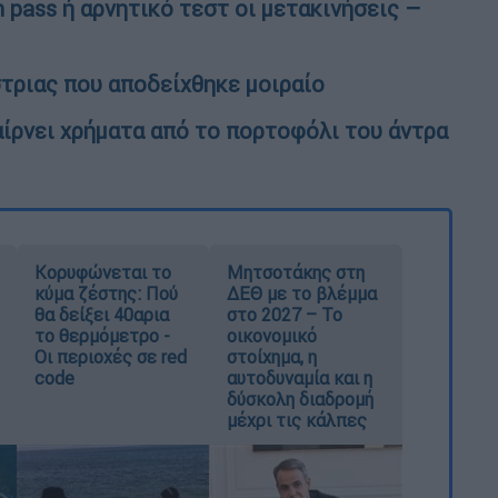
 pass ή αρνητικό τεστ οι μετακινήσεις –
στριας που αποδείχθηκε μοιραίο
αίρνει χρήματα από το πορτοφόλι του άντρα
Κορυφώνεται το
Μητσοτάκης στη
κύμα ζέστης: Πού
ΔΕΘ με το βλέμμα
θα δείξει 40αρια
στο 2027 – Το
το θερμόμετρο -
οικονομικό
Οι περιοχές σε red
στοίχημα, η
code
αυτοδυναμία και η
δύσκολη διαδρομή
μέχρι τις κάλπες