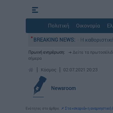
Πολιτική
Οικονομία
Ελ
ς, Γουίλιαμ Όρμπιτ - Η καθοριστική συμβολή το
BREAKING NEWS:
Πρωινή ενημέρωση:
➔ Δείτε τα πρωτοσέλι
σήμερα
┋
Κόσμος
┋
02.07.2021 20:23
Newsroom
Ενότητες στο άρθρο:
📌 Στα «σκαριά» η αναμνηστική