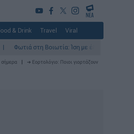
ood & Drink
Travel
Viral
στη Βοιωτία: Ίση με έξι ατομικές βόμβες της Χι
 σήμερα
|
➔ Εορτολόγιο: Ποιοι γιορτάζουν