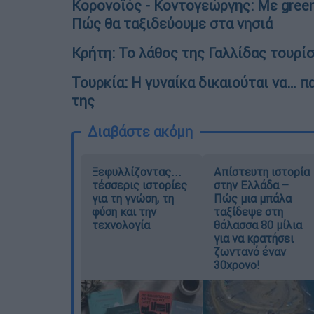
Κορονοϊός - Κοντογεώργης: Mε green
Πώς θα ταξιδεύουμε στα νησιά
Κρήτη: Το λάθος της Γαλλίδας τουρί
Τουρκία: Η γυναίκα δικαιούται να… π
της
Διαβάστε ακόμη
Ξεφυλλίζοντας...
Απίστευτη ιστορία
τέσσερις ιστορίες
στην Ελλάδα –
για τη γνώση, τη
Πώς μια μπάλα
φύση και την
ταξίδεψε στη
τεχνολογία
θάλασσα 80 μίλια
για να κρατήσει
ζωντανό έναν
30χρονο!