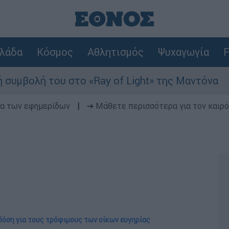
λάδα
Κόσμος
Αθλητισμός
Ψυχαγωγία
F
υ στο «Ray of Light» της Μαντόνα
Φωτιά 
δα των εφημερίδων
|
➔ Μάθετε περισσότερα για τον καιρό
 δόση για τους τρόφιμους των οίκων ευγηρίας