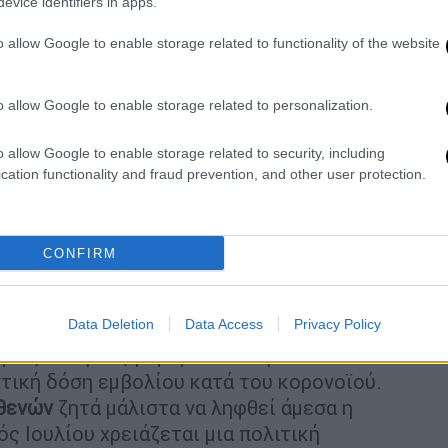
evice identifiers in apps.
o allow Google to enable storage related to functionality of the website
ή δόση για τους τρόφιμους των
o allow Google to enable storage related to personalization.
χλημένος από το γεγονός ότι η Διαρκής
o allow Google to enable storage related to security, including
cation functionality and fraud prevention, and other user protection.
ις σχετικές ανακοινώσεις χωρίς
ουμένως το υπουργείο Υγείας.
ινώσεις μπορούν να προκαλέσουν ανησυχία»
CONFIRM
επικοινωνία μεταξύ επιστήμης και πολιτικής
α απαντηθούν άμεσα τα ερωτήματα των
Data Deletion
Data Access
Privacy Policy
μως και η συζήτηση σχετικά με το
στική δόση εμβολίου κατά του κορονοϊού.
θενών
ζητά μάλιστα να ληφθεί άμεσα η
ς Ιουλίου χρειάζεται μια πολιτική