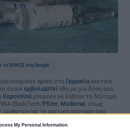
 το ΕΘΝΟΣ στη Google
 υγειονομικές αρχές στη
Γερμανία
σχετικά
σοι έχουν
εμβολιαστεί
ήδη με μία δόση από
υ
Κορονοϊού
μπορούν να λάβουν τη δεύτερη
mRNA (BioNTech/
Pfizer
,
Moderna
), όπως
ν
, υιοθετώντας τη σχετική σύσταση που
ροπή Εμβολιασμών
(Stiko).
ocess My Personal Information