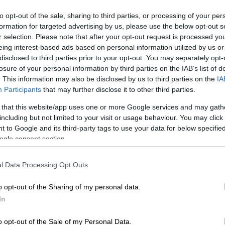
ε
AstraZeneca
με μια δεύτερη δόση με
 πολύ μεγάλη προστασία - τουλάχιστον όση
to opt-out of the sale, sharing to third parties, or processing of your per
ό ένα εμβόλιο mRNA», τόνισε ο κ. Σπαν,
formation for targeted advertising by us, please use the below opt-out s
r selection. Please note that after your opt-out request is processed y
 τα εμβόλια που κυκλοφορούν στη Γερμανία
eing interest-based ads based on personal information utilized by us or
 καλή προστασία.
disclosed to third parties prior to your opt-out. You may separately opt-
losure of your personal information by third parties on the IAB’s list of
ότι με τον συνδυασμό των δύο
. This information may also be disclosed by us to third parties on the
IA
α μεταξύ πρώτου και δεύτερου εμβολιασμού
Participants
that may further disclose it to other third parties.
ς εβδομάδες, γεγονός το οποίο, όπως
 that this website/app uses one or more Google services and may gath
ύν να πετύχουν γρηγορότερα την πλήρη
including but not limited to your visit or usage behaviour. You may click 
πίδα ότι η δυνατότητα συνδυασμού θα
 to Google and its third-party tags to use your data for below specifi
eneca
ελκυστικότερο και διαβεβαίωσε ότι
ogle consent section.
λα τα εμβόλια
. «Όσο περισσότεροι
όσο καλύτερα θα είμαστε το φθινόπωρο.
l Data Processing Opt Outs
εμβολιασμό με ικανοποιητική ταχύτητα»,
o opt-out of the Sharing of my personal data.
χεία εξάπλωση της παραλλαγής «Δέλτα» του
In
ού. «Οι διακοπές, έπειτα από τόσο καιρό
ικές. Ταυτόχρονα, πρέπει να είμαστε
o opt-out of the Sale of my Personal Data.