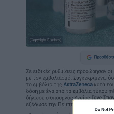
(Copyright:Pixabay)
Προσθέστε
Σε ειδικές ρυθμίσεις προχώρησαν οι
με τον εμβολιασμό. Συγκεκριμένα, ό
το εμβόλιο της
AstraZeneca
κατά το
δόση με ένα από τα εμβόλια τύπου 
δήλωσε ο υπουργός Υγείας
Γενς Σπα
εξέδωσε την Πέμπτη η
Διαρκής Επιτ
Do Not Pr