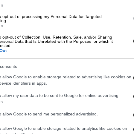
υς Γερμανούς να παραθερίσουν φέτος στο
In
to opt-out of processing my Personal Data for Targeted
ing.
In
o opt-out of Collection, Use, Retention, Sale, and/or Sharing
ersonal Data that Is Unrelated with the Purposes for which it
lected.
Out
consents
o allow Google to enable storage related to advertising like cookies on
evice identifiers in apps.
video
o allow my user data to be sent to Google for online advertising
s.
to allow Google to send me personalized advertising.
o allow Google to enable storage related to analytics like cookies on