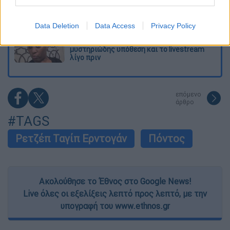
κεφάλι
I want to allow Google to enable storage
related to security, including authentication
Data Deletion
Data Access
Privacy Policy
Παιδιά ζούσαν για μέρες με τη νεκρή
functionality and fraud prevention, and other
μητέρα τους και τον πρώην της: Η
user protection.
μυστηριώδης υπόθεση και το livestream
λίγο πριν
επόμενο
άρθρο
#TAGS
Ρετζέπ Ταγίπ Ερντογάν
Πόντος
Ακολούθησε το Έθνος στο Google News!
Live όλες οι εξελίξεις λεπτό προς λεπτό, με την
υπογραφή του www.ethnos.gr