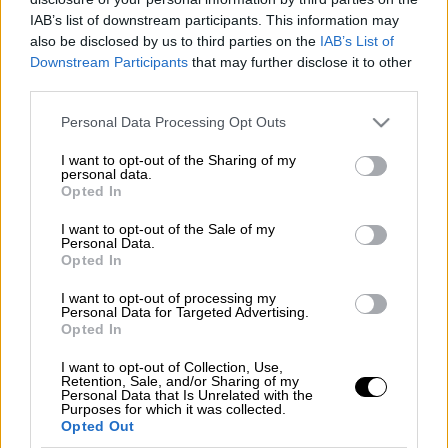
IAB’s list of downstream participants. This information may
also be disclosed by us to third parties on the
IAB’s List of
Ανεβάζει επίπεδο στην προπαγάνδα ο
Downstream Participants
that may further disclose it to other
Τούρκος πρόεδρος
Ρετζέπ Ταγίπ Ερντογάν
.
third parties.
Μόλις χθες υπέγραψε το φύλλο της
Please note that this website/app uses one or more Google
Personal Data Processing Opt Outs
Εφημερίδας της Κυβερνήσεως (
Ρέμσι
services and may gather and store information including but
Γκαζέτε
) της Τουρκίας, όπου εγκρίνεται η
not limited to your visit or usage behaviour. You may click to
I want to opt-out of the Sharing of my
personal data.
ίδρυση
Διεθνούς Ινστιτούτου Μελέτης
grant or deny consent to Google and its third-party tags to
Opted In
use your data for below specified purposes in below Google
Γενοκτονίας και Εγκλημάτων κατά της
consent section.
I want to opt-out of the Sale of my
Ανθρωπότητας.
Personal Data.
Opted In
Μη φανταστεί κανείς ότι πρόκειται ο
Ερντογάν να εκθέσει τη χώρα του,
I want to opt-out of processing my
Personal Data for Targeted Advertising.
παρουσιάζοντας τις Γενοκτονίες που
Opted In
διέπραξαν οι πρόγονοί του
I want to opt-out of Collection, Use,
σε
Αρμένιους
,
Πόντιους
,
Έλληνες
της
Retention, Sale, and/or Sharing of my
Personal Data that Is Unrelated with the
Σμύρνης
και
Ασσύριους
. Κάθε άλλο, θα
Purposes for which it was collected.
Opted Out
προσπαθήσει να διαστρεβλώσει την ιστορία