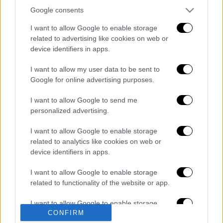
και να παρουσιάσει στη Διεθνή Κοινότητα,
Google consents
ότι όλα αυτά που λέγονται για τις σφαγές
I want to allow Google to enable storage
των 1.500.000 Αρμενίων και των 353.000
related to advertising like cookies on web or
Ποντίων και τόσων εκατοντάδων χιλιάδων
device identifiers in apps.
Σμυρνιών και Ασσυρίων, είναι ψέματα και
παραπληροφόρηση.
I want to allow my user data to be sent to
Google for online advertising purposes.
Διαβάστε περισσότερα στο
pontosnews
I want to allow Google to send me
Διαβάστε ακόμη
personalized advertising.
I want to allow Google to enable storage
Τα «γεράκια» της Ψάθας: Έσωσαν από τη
μεγάλη φωτιά τη γειτονιά που κάποτε τους
related to analytics like cookies on web or
έδιωχνε - «Πέρασε όλη η ζωή μπροστά μου»
device identifiers in apps.
I want to allow Google to enable storage
Κυνήγι χρόνου στα λεωφορεία: Οδηγοί
καταγγέλλουν για δρομολόγια και
related to functionality of the website or app.
προειδοποιούν για κινδύνους
I want to allow Google to enable storage
CONFIRM
related to personalization.
Σοκ στο Μεξικό: Influencer εκτελέστηκε σε
ζωντανή μετάδοση - Τον πυροβόλησαν στο