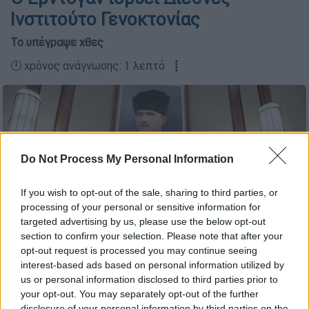
Ινστιτούτο Γενοκτονίας
Το υπέγραψε χθες
🕛 χρόνος ανάγνωσης: 1 λεπτό ┋
Do Not Process My Personal Information
If you wish to opt-out of the sale, sharing to third parties, or
processing of your personal or sensitive information for
targeted advertising by us, please use the below opt-out
section to confirm your selection. Please note that after your
(Φωτ.: EPA/MURAT CETINMUHURDAR/TURKISH PRESIDENCY /
opt-out request is processed you may continue seeing
HANDOUT)
interest-based ads based on personal information utilized by
us or personal information disclosed to third parties prior to
your opt-out. You may separately opt-out of the further
Προσθέστε το ΕΘΝΟΣ στη Google
disclosure of your personal information by third parties on the