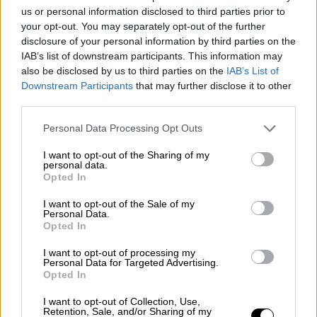
us or personal information disclosed to third parties prior to
your opt-out. You may separately opt-out of the further
disclosure of your personal information by third parties on the
View this post on Instagram
IAB’s list of downstream participants. This information may
also be disclosed by us to third parties on the
IAB’s List of
Downstream Participants
that may further disclose it to other
third parties.
Please note that this website/app uses one or more Google
Personal Data Processing Opt Outs
services and may gather and store information including but
not limited to your visit or usage behaviour. You may click to
I want to opt-out of the Sharing of my
personal data.
grant or deny consent to Google and its third-party tags to
Opted In
use your data for below specified purposes in below Google
consent section.
I want to opt-out of the Sale of my
A post shared by Rep. Ocasio-Cortez (@repaoc)
Personal Data.
Opted In
I want to opt-out of processing my
Από την πλευρά του ο
Αμερικανός πρόεδρος
Personal Data for Targeted Advertising.
Opted In
Μπάιντεν,
σε συνέντευξη τύπου που έδωσε
την Πέμπτη, 15 Ιουλίου, δ
εν φάνηκε
I want to opt-out of Collection, Use,
Retention, Sale, and/or Sharing of my
διατεθειμένος να αλλάξει στάση
όσον αφορά