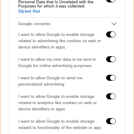
Personal Data that Is Unrelated with the
Purposes for which it was collected.
το εμπάργκο. Αναφέρθηκε στην
Κούβα ως
Opted Out
«αποτυχημένο κράτος»
και αποκάλεσε τον
κομμουνισμό «αποτυχημένο σύστημα».
Google consents
«Δυστυχώς, η Κούβα είναι ένα αποτυχημένο
I want to allow Google to enable storage
κράτος που καταπιέζει τους πολίτες του.
related to advertising like cookies on web or
Υπάρχουν πολλά πράγματα που
θα
device identifiers in apps.
σκεφτόμασταν να κάνουμε για να
I want to allow my user data to be sent to
βοηθήσουμε τον λαό της Κούβας
αλλά αυτό
Google for online advertising purposes.
θα προϋπέθετε μία διαφορετική συνθήκη ή
εγγυήσεις από πλευράς κυβέρνησής τους ότι
I want to allow Google to send me
personalized advertising.
δεν θα το εκμεταλλευόταν», δήλωσε ο
Μπάιντεν, ο οποίος συμπλήρωσε ότι θα
I want to allow Google to enable storage
ήθελε να επιτρέπεται σε Αμερικανούς
related to analytics like cookies on web or
πολίτες να στείλουν εμβάσματα στην Κούβα,
device identifiers in apps.
αν μπορούσε μπορούσαν να τού εγγυηθούν
I want to allow Google to enable storage
ότι το καθεστώς του νησιωτικού κράτους
related to functionality of the website or app.
δεν θα τα κατασχέσει – ολόκληρα ή μεγάλο