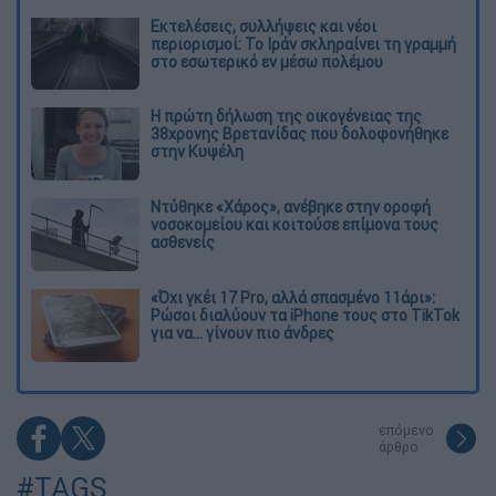
Εκτελέσεις, συλλήψεις και νέοι
περιορισμοί: Το Ιράν σκληραίνει τη γραμμή
στο εσωτερικό εν μέσω πολέμου
Η πρώτη δήλωση της οικογένειας της
38χρονης Βρετανίδας που δολοφονήθηκε
στην Κυψέλη
Ντύθηκε «Χάρος», ανέβηκε στην οροφή
νοσοκομείου και κοιτούσε επίμονα τους
ασθενείς
«Όχι γκέι 17 Pro, αλλά σπασμένο 11άρι»:
Ρώσοι διαλύουν τα iPhone τους στο TikTok
για να... γίνουν πιο άνδρες
επόμενο
άρθρο
#TAGS