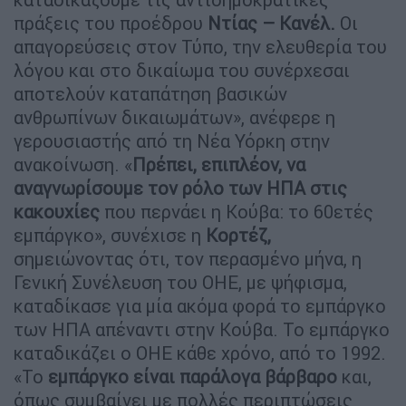
πράξεις του προέδρου
Ντίας – Κανέλ.
Οι
απαγορεύσεις στον Τύπο, την ελευθερία του
λόγου και στο δικαίωμα του συνέρχεσαι
αποτελούν καταπάτηση βασικών
ανθρωπίνων δικαιωμάτων», ανέφερε η
γερουσιαστής από τη Νέα Υόρκη στην
ανακοίνωση. «
Πρέπει, επιπλέον, να
αναγνωρίσουμε τον ρόλο των ΗΠΑ στις
κακουχίες
που περνάει η Κούβα: το 60ετές
εμπάργκο», συνέχισε η
Κορτέζ,
σημειώνοντας ότι, τον περασμένο μήνα, η
Γενική Συνέλευση του ΟΗΕ, με ψήφισμα,
καταδίκασε για μία ακόμα φορά το εμπάργκο
των ΗΠΑ απέναντι στην Κούβα. Το εμπάργκο
καταδικάζει ο ΟΗΕ κάθε χρόνο, από το 1992.
«Το
εμπάργκο είναι παράλογα βάρβαρο
και,
όπως συμβαίνει με πολλές περιπτώσεις