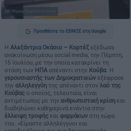
(AP Photo/Stephen Groves)
Προσθέστε το ΕΘΝΟΣ στη Google
Η
Αλεξάντρια Οκάσιο – Κορτέζ
εξέδωσε
ανακοίνωση μέσω social media, την Πέμπτη,
15 Ιουλίου, με την οποία κατακρίνει τη
στάση των
ΗΠΑ
απέναντι στην
Κούβα
. Η
γερουσιαστής των Δημοκρατικών
εξέφρασε
την
αλληλεγγύη
της απέναντι στον
λαό της
Κούβας
ο οποίος, τελευταία, είναι
αντιμέτωπος με την
ανθρωπιστική κρίση
και
διαδηλώνει καθημερινά ενάντια στην
έλλειψη τροφής
και
φαρμάκων
στη χώρα
του. «Είμαστε αλληλέγγυοι και
καταδικάζουμε τις αντιδημοκρατικές