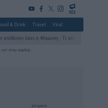
ood & Drink
Travel
Viral
» λέει η 46χρονη - Τι αποκάλυψε στους αστυνομι
 νο1 στην καρδιά...