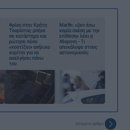
Φρίκη στην Κρήτη:
Marfin: «Δεν έχω
Τουρίστας μπήκε
καμία σχέση με την
σε κατάστημα και
επίθεση» λέει η
ρώτησε πόσο
46χρονη - Τι
«κοστίζει» ανήλικο
αποκάλυψε στους
κορίτσι για να
αστυνομικούς
ασελγήσει πάνω
του
επόμενο άρθρο