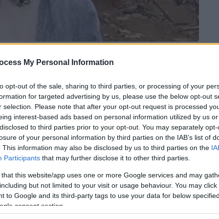
 το ΕΘΝΟΣ στη Google
ocess My Personal Information
to opt-out of the sale, sharing to third parties, or processing of your per
δημοσιογράφος
την οποία απαθανάτισε η
formation for targeted advertising by us, please use the below opt-out s
τη διάρκεια της προσπάθειας της να
r selection. Please note that after your opt-out request is processed y
ησαν πίσω τους οι πλημμύρες στη χώρα.
eing interest-based ads based on personal information utilized by us or
disclosed to third parties prior to your opt-out. You may separately opt-
 στην πόλη Bad Munstereifel, ενώ πριν
losure of your personal information by third parties on the IAB’s list of
τη δείχνει να σκύβει και να παίρνει λάσπες
. This information may also be disclosed by us to third parties on the
IA
Participants
that may further disclose it to other third parties.
ψε πάνω στο πρόσωπό της.
 that this website/app uses one or more Google services and may gath
including but not limited to your visit or usage behaviour. You may click 
 to Google and its third-party tags to use your data for below specifi
ogle consent section.