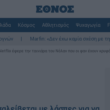
λάδα
Κόσμος
Αθλητισμός
Ψυχαγωγία
F
Marfin: «Δεν έχω καμία σχέση με την επίθεση
Netflix έφερε την ταινιάρα του Νόλαν που οι φαν έχουν κρυφό
αλείβεται με λάσπες για να