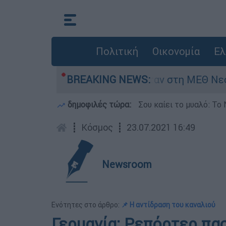
Πολιτική
Οικονομία
Ελ
 8 ημερών - Νοσηλευόταν στη ΜΕΘ Νεογνών
BREAKING NEWS:
δημοφιλές τώρα:
Σου καίει το μυαλό: Το 
┋
Κόσμος
┋
23.07.2021 16:49
Newsroom
Ενότητες στο άρθρο:
📌 Η αντίδραση του καναλιού
Γερμανία: Ρεπόρτερ πασ