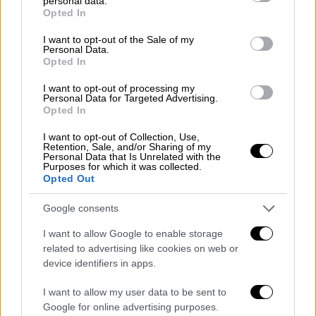
personal data.
grant or deny consent to Google and its third-party tags to
Opted In
περίμεναν στην περιοχή Μπουγιούκιοι ότι
use your data for below specified purposes in below Google
ακυρώνεται η συγκέντρωση.
consent section.
I want to opt-out of the Sale of my
Personal Data.
Opted In
«Ο άσχημος καιρός δεν μας επέτρεψε να
προσγειωθούμε στο Μαντενλί και στο
I want to opt-out of processing my
Personal Data for Targeted Advertising.
Μπουγιούκιοι. Στην πραγματικότητα, δεν
Opted In
μας επέτρεψε να πάμε στην Τραπεζούντα.
Τώρα έχουμε προσγειωθεί στο κέντρο της
I want to opt-out of Collection, Use,
Retention, Sale, and/or Sharing of my
Ριζούντας. Από εδώ θα πάμε στην
Personal Data that Is Unrelated with the
Purposes for which it was collected.
Τραπεζούντα οδικώς κι από εκεί θα
Opted Out
συνεχίσουμε. Στέλνω τους χαιρετισμούς και
Google consents
την αγάπη μου».
I want to allow Google to enable storage
Ο Ερντογάν έφυγε έπειτα από την
related to advertising like cookies on web or
Τραπεζούντα με αεροπλάνο.
device identifiers in apps.
Όλες οι ειδήσεις
I want to allow my user data to be sent to
Google for online advertising purposes.