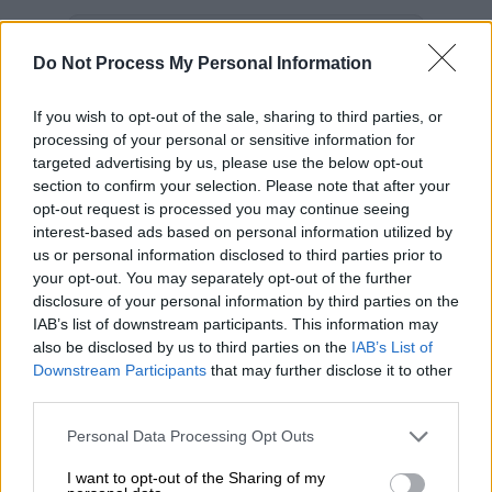
Προσθέστε το ΕΘΝΟΣ στη Google
Do Not Process My Personal Information
Αναγκαστική προσγείωση
είχε τo
If you wish to opt-out of the sale, sharing to third parties, or
ελικόπτερο του Ερντογάν λόγω άσχημων
processing of your personal or sensitive information for
καιρικών συνθηκών
targeted advertising by us, please use the below opt-out
section to confirm your selection. Please note that after your
Το ελικόπτερο που μετέφερε τον Τούρκο
opt-out request is processed you may continue seeing
πρόεδρο,
Ρετζέπ Ταγίπ Ερντογάν
, από τον
interest-based ads based on personal information utilized by
us or personal information disclosed to third parties prior to
Άρτβιν, αναγκάστηκε να κάνει αναγκαστική
your opt-out. You may separately opt-out of the further
προσγείωση στο λιμάνι της Ριζούντας λόγω
disclosure of your personal information by third parties on the
των ισχυρών βροχών. Ο Ερντογάν και η
IAB’s list of downstream participants. This information may
συνοδεία συνέχισαν έπειτα οδικώς προς την
also be disclosed by us to third parties on the
IAB’s List of
Downstream Participants
that may further disclose it to other
Τραπεζούντα. Ο
Τούρκος
πρόεδρος κάλεσε
third parties.
στο τηλέφωνο τον επικεφαλής του
κυβερνώντος κόμματος και βουλευτή
Please note that this website/app uses one or more Google
Personal Data Processing Opt Outs
services and may gather and store information including but
Ριζούντας, Μουχάμεντ Αβτζί, προκειμένου
not limited to your visit or usage behaviour. You may click to
I want to opt-out of the Sharing of my
να ενημερώσει τους πολίτες που τον