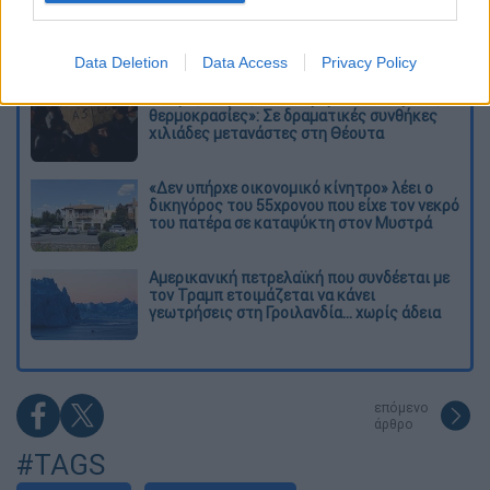
Kadebostany στο ethnos.gr: «Κάποτε
πίστευα ότι το να είσαι outsider ήταν
αδυναμία, τώρα το βλέπω ως δύναμη»
Data Deletion
Data Access
Privacy Policy
«Χωρίς σκηνές και κουβέρτες σε ακραίες
θερμοκρασίες»: Σε δραματικές συνθήκες
χιλιάδες μετανάστες στη Θέουτα
«Δεν υπήρχε οικονομικό κίνητρο» λέει ο
δικηγόρος του 55χρονου που είχε τον νεκρό
του πατέρα σε καταψύκτη στον Μυστρά
Αμερικανική πετρελαϊκή που συνδέεται με
τον Τραμπ ετοιμάζεται να κάνει
γεωτρήσεις στη Γροιλανδία... χωρίς άδεια
επόμενο
άρθρο
#TAGS