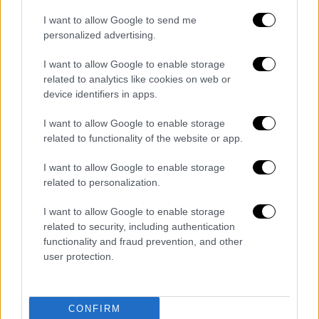
Μεταπολίτευση: Έβλαψε ή ωφέλησε την
ελληνική κοινωνία;
I want to allow Google to send me
personalized advertising.
Ολυμπιακοί Αγώνες 2021 - Τόκιο: Το διπλό
I want to allow Google to enable storage
στοίχημα πίσω από το αθλητικό ιδεώδες
related to analytics like cookies on web or
device identifiers in apps.
Κορονοϊός - Θωμαΐδης: Έως και 2.000
κρούσματα τον Αύγουστο στην Αττική
I want to allow Google to enable storage
related to functionality of the website or app.
Ισπανός ερευνητής μιλά στο ethnos.gr: Γιατί
έκανα παγκόσμιο case study το Μάτι
I want to allow Google to enable storage
related to personalization.
Ολυμπιακοί Αγώνες 2021: Εξαιρετική
I want to allow Google to enable storage
Σάκκαρη πέρασε το εμπόδιο της Κονταβέιτ
related to security, including authentication
functionality and fraud prevention, and other
user protection.
Διαβάστε ακόμη
CONFIRM