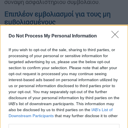
σύναψη ασφαλιστηρίου συμβολαίου.
Επιπλέον εμβολιασμοί για τους μη
εμβολιασμένους
Υπέρ των επιπλέον περιορισμών για τους μη
Do Not Process My Personal Information
εμβολιασμένους τάχθηκε ο αρμόδιος του
Σοσιαλδημοκρατικού Κόμματος (SPD) για
If you wish to opt-out of the sale, sharing to third parties, or
θέματα Υγείας και καθηγητής
processing of your personal or sensitive information for
targeted advertising by us, please use the below opt-out
Επιδημιολογίας Καρλ Λάουτερμπαχ:
section to confirm your selection. Please note that after your
«Δυστυχώς, πρέπει να αναμένουμε σημαντική
opt-out request is processed you may continue seeing
αύξηση του αριθμού των κρουσμάτων όταν ο
interest-based ads based on personal information utilized by
κόσμος θα επιστρέφει από τις διακοπές και
us or personal information disclosed to third parties prior to
your opt-out. You may separately opt-out of the further
θα συγκεντρώνεται περισσότερο σε
disclosure of your personal information by third parties on the
κλειστούς χώρους το φθινόπωρο. Και τότε
IAB’s list of downstream participants. This information may
εκείνοι που κάνουν τεστ δεν θα μπορούν να
also be disclosed by us to third parties on the
IAB’s List of
εξομοιωθούν με τους εμβολιασμένους ή
Downstream Participants
that may further disclose it to other
third parties.
όσους έχουν αναρρώσει από τον κορονοϊό»,