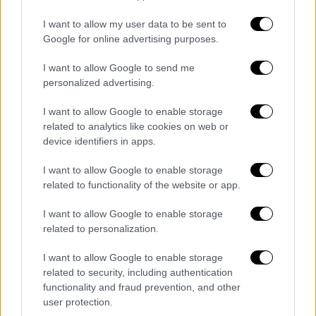
εξαίρεση από αυτόν τον κανόνα, δήλωσε, θα
I want to allow my user data to be sent to
πρέπει να προβλέπεται για όσους δεν
Google for online advertising purposes.
μπορούν, για λόγους υγείας, να
εμβολιαστούν. Ο κ. Χάμπεκ ζήτησε ακόμη
I want to allow Google to send me
personalized advertising.
εντατικοποίηση της εκστρατείας
εμβολιασμού και εξασφάλιση όσο το
I want to allow Google to enable storage
δυνατόν ευκολότερης πρόσβασης στο
related to analytics like cookies on web or
εμβόλιο ατόμων που δεν μιλούν γερμανικά.
device identifiers in apps.
Ο Πρόεδρος της Παγκόσμιας Ιατρικής
I want to allow Google to enable storage
related to functionality of the website or app.
Ένωσης Ούλριχ Μοντγκόμερι στήριξε επίσης
την άποψη του Χέλγκε Μπράουν και,
I want to allow Google to enable storage
μιλώντας στις εφημερίδες του Ομίλου
related to personalization.
Funke, δήλωσε ότι είναι αναπόφευκτοι οι
I want to allow Google to enable storage
περιορισμοί για τους μη εμβολιασμένους.
related to security, including authentication
«Δεν υπάρχει λόγος να στερούμε σε όσους
functionality and fraud prevention, and other
έχουν εμβολιαστεί ή αναρρώσει από τα
user protection.