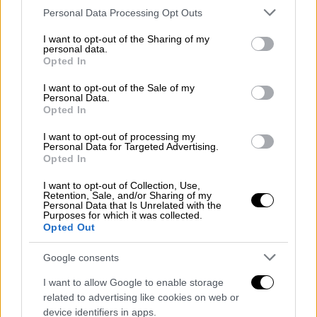
δήλωσε στην
Sueddeutsche Zeitung
και
Please note that this website/app uses one or more Google
Personal Data Processing Opt Outs
εξήγησε ότι το ποσοστό των ψευδών τεστ
services and may gather and store information including but
not limited to your visit or usage behaviour. You may click to
I want to opt-out of the Sharing of my
είναι πολύ υψηλό για να επιτρέψει κάτι
personal data.
grant or deny consent to Google and its third-party tags to
τέτοιο. «Δεν θα υπάρχει άλλη επιλογή από
Opted In
use your data for below specified purposes in below Google
το να επιτρέψουμε την πρόσβαση σε χώρους
consent section.
I want to opt-out of the Sale of my
όπου συγκεντρώνονται πολλοί άνθρωποι
Personal Data.
Opted In
μόνο σε όσους έχουν εμβολιαστεί»,
πρόσθεσε ο κ. Λάουτερμπαχ και ζήτησε αυτή
I want to opt-out of processing my
Personal Data for Targeted Advertising.
η συζήτηση να γίνει άμεσα και όχι κατά τη
Opted In
διάρκεια της προεκλογικής περιόδου, τον
I want to opt-out of Collection, Use,
Σεπτέμβριο.
Retention, Sale, and/or Sharing of my
Personal Data that Is Unrelated with the
Purposes for which it was collected.
Στο ίδιο πνεύμα εκφράστηκε και ο
Opted Out
συμπρόεδρος των
Πρασίνων
Ρόμπερτ
Χάμπεκ, ο οποίος δεν απέκλεισε την
Google consents
παραχώρηση περισσότερης ελευθερίας
I want to allow Google to enable storage
στους εμβολιασμένους ενόψει του
related to advertising like cookies on web or
φθινοπώρου και του χειμώνα. Μοναδική
device identifiers in apps.