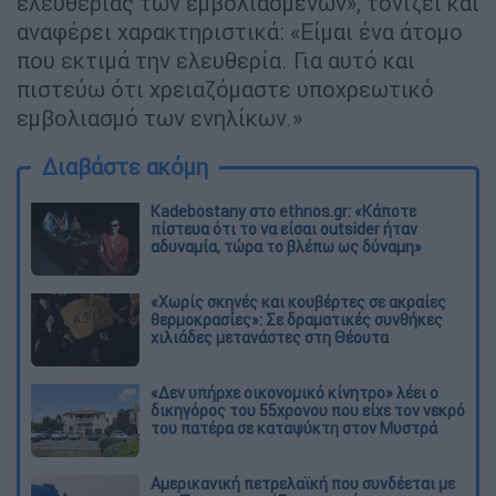
ελευθερίας των εμβολιασμένων», τονίζει και
αναφέρει χαρακτηριστικά: «Είμαι ένα άτομο
που εκτιμά την ελευθερία. Για αυτό και
πιστεύω ότι χρειαζόμαστε υποχρεωτικό
εμβολιασμό των ενηλίκων.»
Διαβάστε ακόμη
Kadebostany στο ethnos.gr: «Κάποτε
πίστευα ότι το να είσαι outsider ήταν
αδυναμία, τώρα το βλέπω ως δύναμη»
«Χωρίς σκηνές και κουβέρτες σε ακραίες
θερμοκρασίες»: Σε δραματικές συνθήκες
χιλιάδες μετανάστες στη Θέουτα
«Δεν υπήρχε οικονομικό κίνητρο» λέει ο
δικηγόρος του 55χρονου που είχε τον νεκρό
του πατέρα σε καταψύκτη στον Μυστρά
Αμερικανική πετρελαϊκή που συνδέεται με